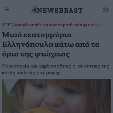
ΥΓΕΙΑ
#καρδιοπάθεια
#οικονομική κρίση
#παιδιά
#παχ
Μισό εκατομμύριο
Ελληνόπουλα κάτω από το
όριο της φτώχειας
Παχυσαρκία και καρδιοπάθειες οι συνέπειες της
κακής παιδικής διατροφής