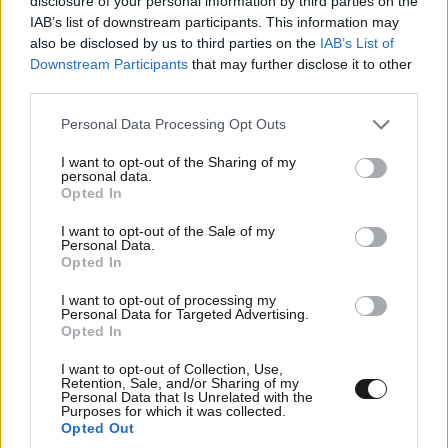
disclosure of your personal information by third parties on the
Πυρκαγιές στη Δυτική Αττική: Ψυχοκοινωνική
IAB’s list of downstream participants. This information may
υποστήριξη από τον Ελληνικό Ερυθρό Σταυρό
also be disclosed by us to third parties on the
IAB’s List of
Downstream Participants
that may further disclose it to other
στους πυρόπληκτους
third parties.
Please note that this website/app uses one or more Google
Personal Data Processing Opt Outs
services and may gather and store information including but
not limited to your visit or usage behaviour. You may click to
I want to opt-out of the Sharing of my
personal data.
grant or deny consent to Google and its third-party tags to
Ακολουθήστε το
NEWSBEAST
στο
Google News
Opted In
use your data for below specified purposes in below Google
και μάθετε πρώτοι όλες τις ειδήσεις
consent section.
I want to opt-out of the Sale of my
Personal Data.
Opted In
I want to opt-out of processing my
Personal Data for Targeted Advertising.
Opted In
I want to opt-out of Collection, Use,
Retention, Sale, and/or Sharing of my
Personal Data that Is Unrelated with the
Purposes for which it was collected.
Opted Out