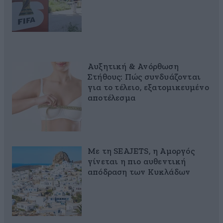
Αυξητική & Ανόρθωση
Στήθους: Πώς συνδυάζονται
για το τέλειο, εξατομικευμένο
αποτέλεσμα
Με τη SEAJETS, η Αμοργός
γίνεται η πιο αυθεντική
απόδραση των Κυκλάδων