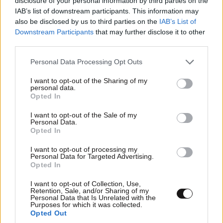
disclosure of your personal information by third parties on the
IAB’s list of downstream participants. This information may
also be disclosed by us to third parties on the
IAB’s List of
Downstream Participants
that may further disclose it to other
third parties.
Please note that this website/app uses one or more Google
Personal Data Processing Opt Outs
services and may gather and store information including but
not limited to your visit or usage behaviour. You may click to
I want to opt-out of the Sharing of my
personal data.
grant or deny consent to Google and its third-party tags to
Opted In
use your data for below specified purposes in below Google
consent section.
I want to opt-out of the Sale of my
Personal Data.
Opted In
I want to opt-out of processing my
Personal Data for Targeted Advertising.
Οι 5 ασκήσεις που πρέπει να κάνετε για μια ζωή
Opted In
με δύναμη και αυτονομία – Ένα απλό αλλά
I want to opt-out of Collection, Use,
ιδανικό πρόγραμμα καθώς μεγαλώνετε
Retention, Sale, and/or Sharing of my
Personal Data that Is Unrelated with the
Purposes for which it was collected.
Opted Out