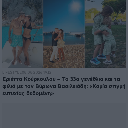
LIFESTYLE
08·08·2026 19:12
Εριέττα Κούρκουλου – Τα 33α γενέθλια και τα
φιλιά με τον Βύρωνα Βασιλειάδη: «Καμία στιγμή
ευτυχίας δεδομένη»