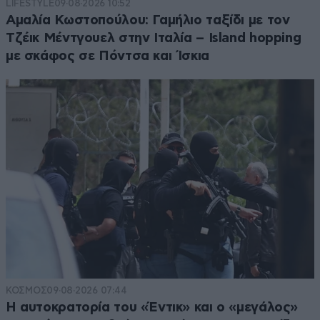
LIFESTYLE
09·08·2026 10:52
Αμαλία Κωστοπούλου: Γαμήλιο ταξίδι με τον
Τζέικ Μέντγουελ στην Ιταλία – Island hopping
με σκάφος σε Πόντσα και Ίσκια
ΚΟΣΜΟΣ
09·08·2026 07:44
Η αυτοκρατορία του «Έντικ» και ο «μεγάλος»