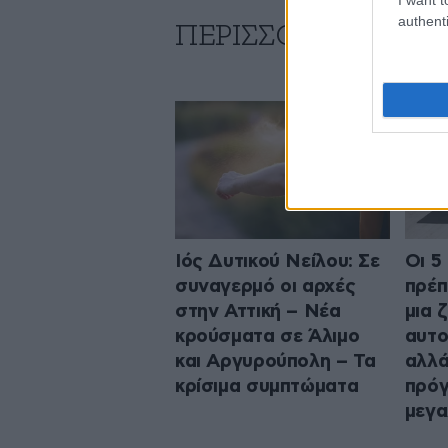
authenti
ΠΕΡΙΣΣΟΤΕΡΑ ΑΠΟ 
Ιός Δυτικού Νείλου: Σε
Οι 5
συναγερμό οι αρχές
πρέπ
στην Αττική – Νέα
μια 
κρούσματα σε Άλιμο
αυτο
και Αργυρούπολη – Τα
αλλά
κρίσιμα συμπτώματα
πρό
μεγα