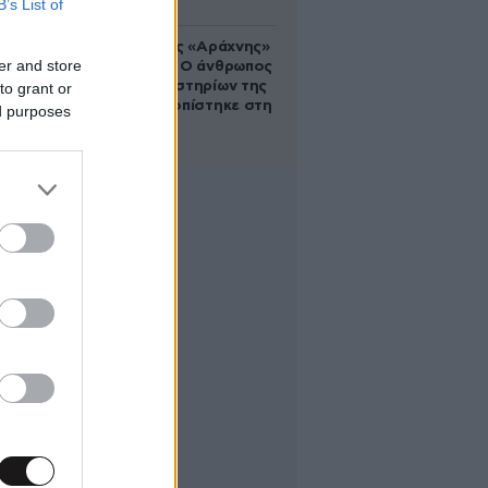
B’s List of
Στα ίχνη της «Αράχνης»
er and store
του Άσαντ: Ο άνθρωπος
των βασανιστηρίων της
to grant or
Συρίας εντοπίστηκε στη
ed purposes
Ρωσία