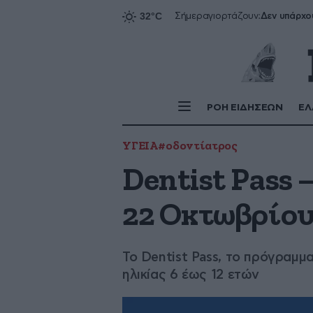
Δεν υπάρχο
Σήμερα
γιορτάζουν:
ΡΟΗ ΕΙΔΗΣΕΩΝ
ΕΛ
ΥΓΕΙΑ
#οδοντίατρος
Dentist Pass
22 Οκτωβρίο
Το Dentist Pass, το πρόγραμμ
ηλικίας 6 έως 12 ετών