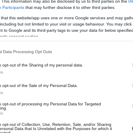
. This information may also be disclosed by us to third parties on the
IA
Participants
that may further disclose it to other third parties.
 that this website/app uses one or more Google services and may gath
including but not limited to your visit or usage behaviour. You may click 
 to Google and its third-party tags to use your data for below specifi
ogle consent section.
l Data Processing Opt Outs
o opt-out of the Sharing of my personal data.
πιστώνεται στον δικαιούχο γονέα ή κηδεμόνα σε
In
αι μπορεί να χρησιμοποιηθεί για έξι (6) πλήρεις
o opt-out of the Sale of my Personal Data.
ήνα έκδοσής της, σε οδοντιατρεία/ορθοδοντικά
In
άδα και διαθέτουν POS με σχετικό κωδικό. Να
ται, για λογαριασμό του παιδιού, από ενήλικο
to opt-out of processing my Personal Data for Targeted
ing.
η γονική μέριμνα ή την επιμέλεια ή την
In
ν ασφαλιστική κάλυψη, ενεργώντας ως ο
o opt-out of Collection, Use, Retention, Sale, and/or Sharing
υς σκοπούς του παρόντος Προγράμματος.
ersonal Data that Is Unrelated with the Purposes for which it
lected.