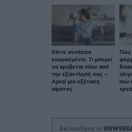
Είστε συνέχεια
Πώς 
κουρασμένοι; Τι μπορεί
φόρμ
να κρύβεται πίσω από
διακ
την εξάντλησή σας –
ολιγ
Αρκεί μια εξέταση
που 
αίματος
χρει
Ακολουθήστε το
NEWSBE