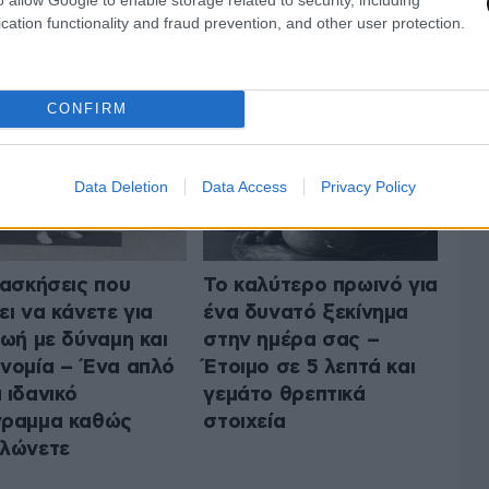
cation functionality and fraud prevention, and other user protection.
ΤΗΝ ΥΓΕΙΑ
ΟΛΑ ΤΑ ΑΡΘΡΑ
CONFIRM
Data Deletion
Data Access
Privacy Policy
 ασκήσεις που
Το καλύτερο πρωινό για
ει να κάνετε για
ένα δυνατό ξεκίνημα
ζωή με δύναμη και
στην ημέρα σας –
νομία – Ένα απλό
Έτοιμο σε 5 λεπτά και
 ιδανικό
γεμάτο θρεπτικά
γραμμα καθώς
στοιχεία
λώνετε