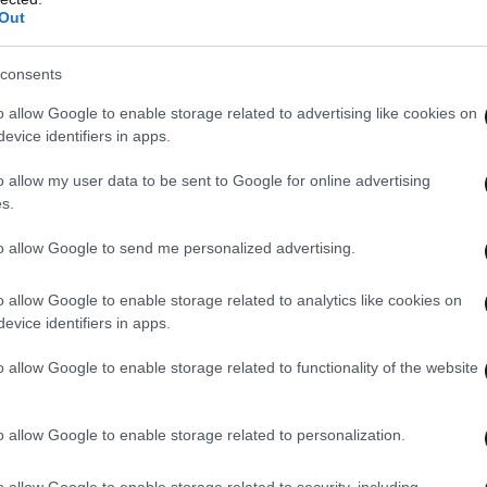
Out
 δράση «Υλοποίηση Εθνικού Προγράμματος
consents
Σπύρος Δοξιάδης»» του Υπουργείου Υγείας και
ης Πληροφορίας ΜΑΕ, στο πλαίσιο του «Εθνικού
o allow Google to enable storage related to advertising like cookies on
evice identifiers in apps.
ότητας Ελλάδα 2.0» με τη χρηματοδότηση της
tionEU.
o allow my user data to be sent to Google for online advertising
s.
οι ενδιαφερόμενοι μπορούν να καλούν στην
to allow Google to send me personalized advertising.
210-2154936, από Δευτέρα έως Παρασκευή
o allow Google to enable storage related to analytics like cookies on
evice identifiers in apps.
o allow Google to enable storage related to functionality of the website
o allow Google to enable storage related to personalization.
o allow Google to enable storage related to security, including