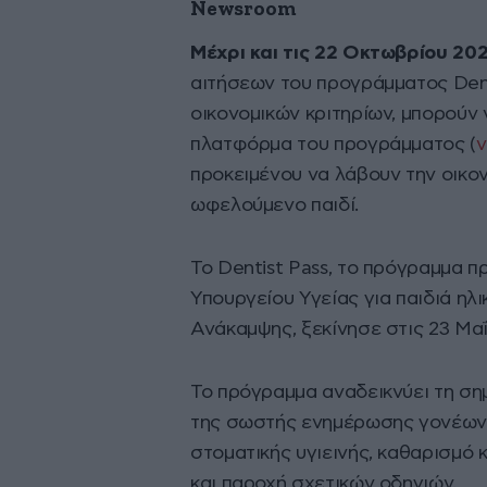
Newsroom
Μέχρι και τις 22 Οκτωβρίου 20
αιτήσεων του προγράμματος Denti
οικονομικών κριτηρίων, μπορούν
πλατφόρμα του προγράμματος (
v
προκειμένου να λάβουν την οικο
ωφελούμενο παιδί.
Το Dentist Pass, το πρόγραμμα π
Υπουργείου Υγείας για παιδιά ηλι
Ανάκαμψης, ξεκίνησε στις 23 Μαΐ
Το πρόγραμμα αναδεικνύει τη σημ
της σωστής ενημέρωσης γονέων κ
στοματικής υγιεινής, καθαρισμό
και παροχή σχετικών οδηγιών.