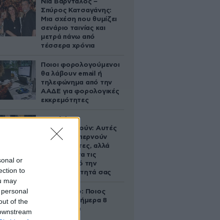
Νία Βαρντάλος –
Σπύρος Κατσαγάνης:
Μια σχέση που θυμίζει
σενάριο ταινίας και
μετρά πάνω από
τέσσερα χρόνια
Ποιοι φορολογούμενοι
θα λάβουν email ή
τηλεφώνημα από την
ΑΑΔΕ για φορολογικές
εκκρεμότητες
Ογκολόγοι
προειδοποιούν: Αυτές
οι τροφές, περνούν
απαρατήρητες, αλλά
καλό είναι να τις
sonal or
βγάλετε από την
ection to
καθημερινότητά σας
ou may
 personal
Εορτολόγιο: Ποιος
γιορτάζει σήμερα 8
out of the
Αυγούστου
 downstream