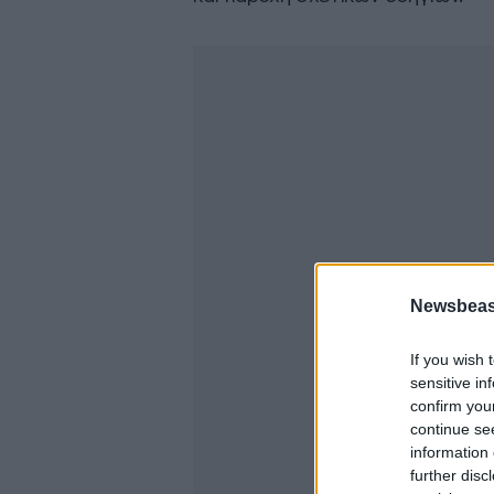
Newsbeast
If you wish 
sensitive in
confirm you
continue se
information 
further disc