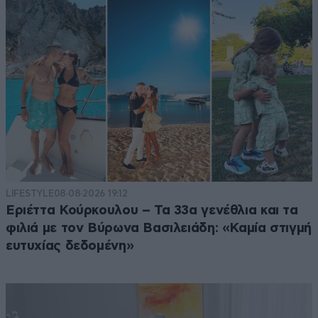
LIFESTYLE
08·08·2026 19:12
Εριέττα Κούρκουλου – Τα 33α γενέθλια και τα
φιλιά με τον Βύρωνα Βασιλειάδη: «Καμία στιγμή
ευτυχίας δεδομένη»