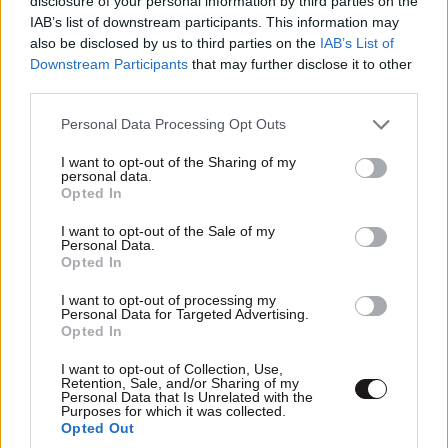
disclosure of your personal information by third parties on the
IAB’s list of downstream participants. This information may
also be disclosed by us to third parties on the
IAB’s List of
Downstream Participants
that may further disclose it to other
third parties.
Please note that this website/app uses one or more Google
Personal Data Processing Opt Outs
services and may gather and store information including but
not limited to your visit or usage behaviour. You may click to
I want to opt-out of the Sharing of my
personal data.
grant or deny consent to Google and its third-party tags to
Opted In
use your data for below specified purposes in below Google
consent section.
I want to opt-out of the Sale of my
Personal Data.
Opted In
ΠΕΡΙΣΣΟΤΕΡΑ
I want to opt-out of processing my
Personal Data for Targeted Advertising.
Opted In
I want to opt-out of Collection, Use,
Retention, Sale, and/or Sharing of my
Personal Data that Is Unrelated with the
Purposes for which it was collected.
Opted Out