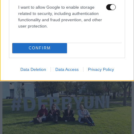
I want to allow Google to enable storage
related to security, including authentication
functionality and fraud prevention, and other
user protection.
Εργοθεραπεία, Φυσικοθεραπεία ή
CONFIRM
Λογοθεραπεία; Οδηγός σπουδών και
επαγγελματικών προοπτικών
Data Deletion
Data Access
Privacy Policy