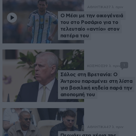
ΑΘΛΗΤΙΚΑ
37 λ. πριν
Ο Μέσι με την οικογένειά
του στο Ροσάριο για το
τελευταίο «αντίο» στον
πατέρα του
1
ΚΟΣΜΟΣ
39 λ. πριν
Σάλος στη Βρετανία: Ο
Άντριου παραμένει στη λίστα
για βασιλική κηδεία παρά την
αποπομπή του
ΑΘΛΗΤΙΚΑ
47 λ. πριν
Περνάει στα χέρια της