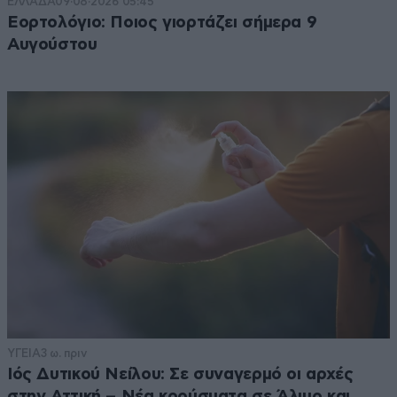
ΕΛΛΑΔΑ
09·08·2026 05:45
Εορτολόγιο: Ποιος γιορτάζει σήμερα 9
Αυγούστου
ΥΓΕΙΑ
3 ω. πριν
Ιός Δυτικού Νείλου: Σε συναγερμό οι αρχές
στην Αττική – Νέα κρούσματα σε Άλιμο και