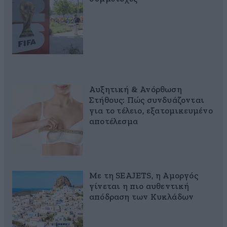
Αυξητική & Ανόρθωση
Στήθους: Πώς συνδυάζονται
για το τέλειο, εξατομικευμένο
αποτέλεσμα
Με τη SEAJETS, η Αμοργός
γίνεται η πιο αυθεντική
απόδραση των Κυκλάδων