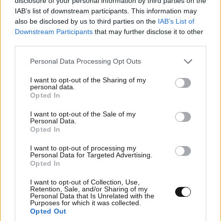
disclosure of your personal information by third parties on the
IAB’s list of downstream participants. This information may
also be disclosed by us to third parties on the
IAB’s List of
Downstream Participants
that may further disclose it to other
third parties.
Please note that this website/app uses one or more Google
Personal Data Processing Opt Outs
services and may gather and store information including but
not limited to your visit or usage behaviour. You may click to
I want to opt-out of the Sharing of my
personal data.
grant or deny consent to Google and its third-party tags to
Opted In
use your data for below specified purposes in below Google
consent section.
I want to opt-out of the Sale of my
Personal Data.
Opted In
LIFESTYLE
08·08·2026 19:12
I want to opt-out of processing my
Personal Data for Targeted Advertising.
Εριέττα Κούρκουλου – Τα 33α γενέθλια και τα
Opted In
φιλιά με τον Βύρωνα Βασιλειάδη: «Καμία στιγμή
I want to opt-out of Collection, Use,
ευτυχίας δεδομένη»
Retention, Sale, and/or Sharing of my
Personal Data that Is Unrelated with the
Purposes for which it was collected.
Opted Out