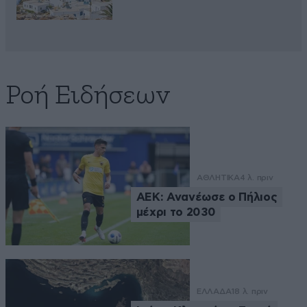
Ροή Ειδήσεων
ΑΘΛΗΤΙΚΑ
4 λ. πριν
ΑΕΚ: Ανανέωσε ο Πήλιος
μέχρι το 2030
ΕΛΛΑΔΑ
18 λ. πριν