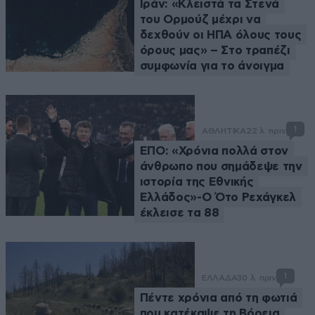
Ιράν: «Κλειστά τα Στενά
του Ορμούζ μέχρι να
δεχθούν οι ΗΠΑ όλους τους
όρους μας» – Στο τραπέζι
συμφωνία για το άνοιγμα
1
ΑΘΛΗΤΙΚΑ
22 λ. πριν
ΕΠΟ: «Χρόνια πολλά στον
άνθρωπο που σημάδεψε την
ιστορία της Εθνικής
Ελλάδος»-Ο Ότο Ρεχάγκελ
έκλεισε τα 88
1
ΕΛΛΑΔΑ
30 λ. πριν
Πέντε χρόνια από τη φωτιά
που κατέκαψε τη Βόρεια