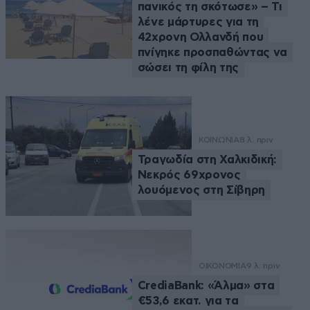
πανικός τη σκότωσε» – Τι
λένε μάρτυρες για τη
42χρονη Ολλανδή που
πνίγηκε προσπαθώντας να
σώσει τη φίλη της
ΚΟΙΝΩΝΙΑ
8 λ. πριν
Τραγωδία στη Χαλκιδική:
Νεκρός 69χρονος
λουόμενος στη Σίβηρη
ΟΙΚΟΝΟΜΙΑ
9 λ. πριν
CrediaBank: «Άλμα» στα
€53,6 εκατ. για τα