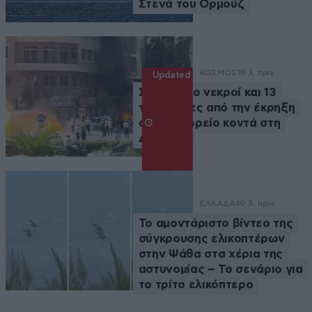
Στενά του Ορμούζ
ΚΟΣΜΟΣ
18 λ. πριν
Updated
Συρία: Δύο νεκροί και 13
τραυματίες από την έκρηξη
σε λεωφορείο κοντά στη
Δαμασκό
ΕΛΛΑΔΑ
40 λ. πριν
Το αμοντάριστο βίντεο της
σύγκρουσης ελικοπτέρων
στην Ψάθα στα χέρια της
αστυνομίας – Το σενάριο για
το τρίτο ελικόπτερο