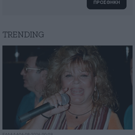
ΠΡΟΣΘΗΚΗ
TRENDING
ΕΛΛΑΔΑ
06·08·2026 00:09