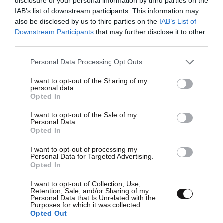
disclosure of your personal information by third parties on the
IAB’s list of downstream participants. This information may
also be disclosed by us to third parties on the
IAB’s List of
Downstream Participants
that may further disclose it to other
third parties.
Please note that this website/app uses one or more Google
Personal Data Processing Opt Outs
services and may gather and store information including but
not limited to your visit or usage behaviour. You may click to
I want to opt-out of the Sharing of my
personal data.
grant or deny consent to Google and its third-party tags to
Opted In
use your data for below specified purposes in below Google
consent section.
I want to opt-out of the Sale of my
Personal Data.
Opted In
I want to opt-out of processing my
Personal Data for Targeted Advertising.
Opted In
I want to opt-out of Collection, Use,
Retention, Sale, and/or Sharing of my
Personal Data that Is Unrelated with the
Purposes for which it was collected.
Opted Out