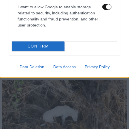
I want to allow Google to enable storage
related to security, including authentication
functionality and fraud prevention, and other
user protection.
CONFIRM
LIFESTYLE
06·08·2026 17:12
Μέγκαν Μαρκλ: Αυτός είναι ο λόγος που ο
βασιλιάς Κάρολος δεν της ευχήθηκε δημόσια
Data Deletion
Data Access
Privacy Policy
για τα γενέθλιά της