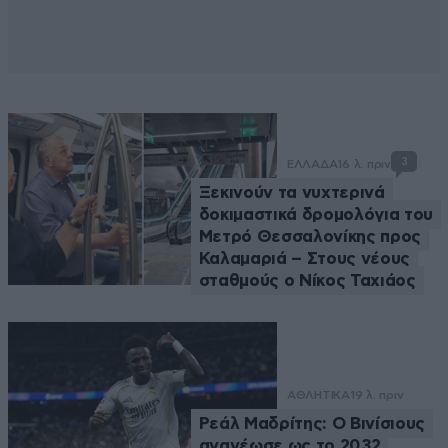
3
ΕΛΛΑΔΑ
16 λ. πριν
Ξεκινούν τα νυχτερινά
δοκιμαστικά δρομολόγια του
Μετρό Θεσσαλονίκης προς
Καλαμαριά – Στους νέους
σταθμούς ο Νίκος Ταχιάος
ΑΘΛΗΤΙΚΑ
19 λ. πριν
Ρεάλ Μαδρίτης: Ο Βινίσιους
ανανέωσε ως το 2032