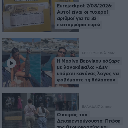
Eurojackpot 7/08/2026:
Αυτοί είναι οι τυχεροί
αριθμοί για τα 32
εκατομμύρια ευρώ
LIFESTYLE
14 λ. πριν
Η Μαρίνα Βερνίκου πόζαρε
με λαγοκέφαλο: «Δεν
υπάρχει κανένας λόγος να
φοβόμαστε τη θάλασσα»
ΕΛΛΑΔΑ
17 λ. πριν
Ο καιρός τον
Δεκαπενταύγουστο: Πτώση
της θερμοκρασίας και