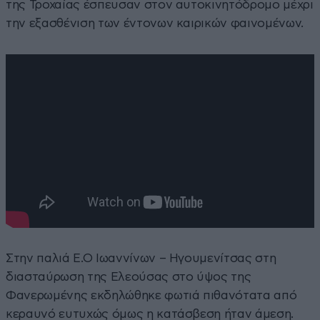
της Τροχαίας έσπευσαν στον αυτοκινητόδρομο μέχρι
την εξασθένιση των έντονων καιρικών φαινομένων.
Στην παλιά Ε.Ο Ιωαννίνων – Ηγουμενίτσας στη
διασταύρωση της Ελεούσας στο ύψος της
Φανερωμένης εκδηλώθηκε φωτιά πιθανότατα από
κεραυνό ευτυχώς όμως η κατάσβεση ήταν άμεση.