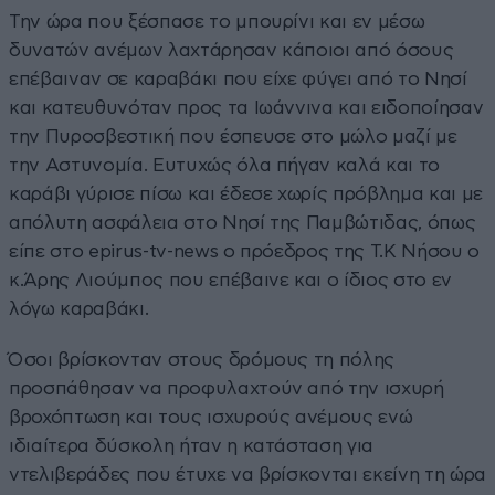
Την ώρα που ξέσπασε το μπουρίνι και εν μέσω
δυνατών ανέμων λαχτάρησαν κάποιοι από όσους
επέβαιναν σε καραβάκι που είχε φύγει από το Νησί
και κατευθυνόταν προς τα Ιωάννινα και ειδοποίησαν
την Πυροσβεστική που έσπευσε στο μώλο μαζί με
την Αστυνομία. Ευτυχώς όλα πήγαν καλά και το
καράβι γύρισε πίσω και έδεσε χωρίς πρόβλημα και με
απόλυτη ασφάλεια στο Νησί της Παμβώτιδας, όπως
είπε στο epirus-tv-news o πρόεδρος της Τ.Κ Νήσου ο
κ.Άρης Λιούμπος που επέβαινε και ο ίδιος στο εν
λόγω καραβάκι.
Όσοι βρίσκονταν στους δρόμους τη πόλης
προσπάθησαν να προφυλαχτούν από την ισχυρή
βροχόπτωση και τους ισχυρούς ανέμους ενώ
ιδιαίτερα δύσκολη ήταν η κατάσταση για
ντελιβεράδες που έτυχε να βρίσκονται εκείνη τη ώρα