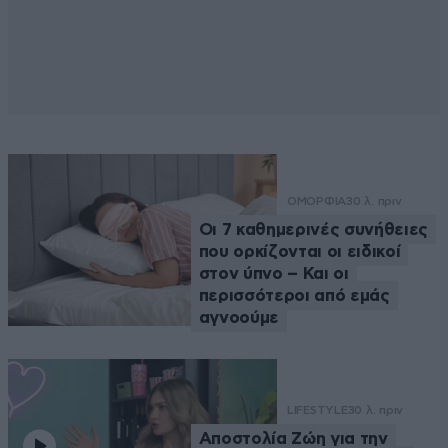
ΟΜΟΡΦΙΑ
30 λ. πριν
Οι 7 καθημερινές συνήθειες
που ορκίζονται οι ειδικοί
στον ύπνο – Και οι
περισσότεροι από εμάς
αγνοούμε
LIFESTYLE
30 λ. πριν
Αποστολία Ζώη για την