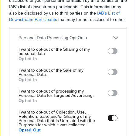
disclosure of your personal information by third parties on the
IAB’s list of downstream participants. This information may
also be disclosed by us to third parties on the
IAB’s List of
Ακολουθήστε το
NEWSBEAST
στο
Google News
Downstream Participants
that may further disclose it to other
και μάθετε πρώτοι όλες τις ειδήσεις
third parties.
Please note that this website/app uses one or more Google
Personal Data Processing Opt Outs
services and may gather and store information including but
not limited to your visit or usage behaviour. You may click to
I want to opt-out of the Sharing of my
personal data.
grant or deny consent to Google and its third-party tags to
Opted In
use your data for below specified purposes in below Google
consent section.
I want to opt-out of the Sale of my
Personal Data.
Opted In
I want to opt-out of processing my
Personal Data for Targeted Advertising.
Opted In
I want to opt-out of Collection, Use,
Retention, Sale, and/or Sharing of my
Personal Data that Is Unrelated with the
Purposes for which it was collected.
Opted Out