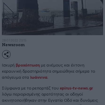
28·07·2022 23:15
Newsroom
Ισχυρή
βροχόπτωση
με ανέμους και έντονη
κεραυνική δραστηριότητα σημειώθηκε σήμερα το
απόγευμα στα
Ιωάννινα
.
Σύμφωνα με το ρεπορτάζ του
epirus-tv-news.gr
λόγω περιορισμένης ορατότητας οι οδηγοί
ακινητοποιήθηκαν στην Εγνατία Οδό και δυνάμεις