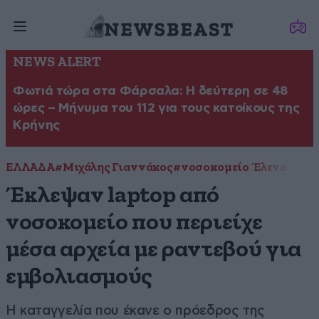
NEWS ALERT
Φωτιά τώρα στα Φάρσαλα: Η δεύτερη σε 48
ώρες – Μήνυμα του 112 για τους κατοίκους της
Κρήνης
ΕΛΛΑΔΑ
#Μιχάλης Γιαννάκος
#νοσοκομείο Έλενα
Έκλεψαν laptop από
νοσοκομείο που περιείχε
μέσα αρχεία με ραντεβού για
εμβολιασμούς
Η καταγγελία που έκανε ο πρόεδρος της