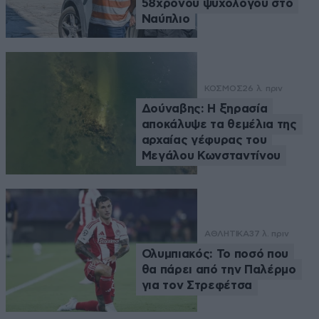
58χρονου ψυχολόγου στο
Ναύπλιο
ΚΟΣΜΟΣ
26 λ. πριν
Δούναβης: Η ξηρασία
αποκάλυψε τα θεμέλια της
αρχαίας γέφυρας του
Μεγάλου Κωνσταντίνου
ΑΘΛΗΤΙΚΑ
37 λ. πριν
Ολυμπιακός: Το ποσό που
θα πάρει από την Παλέρμο
για τον Στρεφέτσα