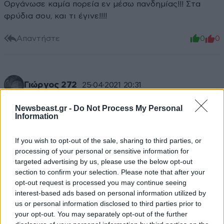
Οργάνωσε καμία πορεία εν μέσω πανδημίας!!! Στα
φρύδια σου, και τι έγινε!!!!
Απαντήστε
0
0
Γιώργος 272
25·04·2021 20:31
τα ραντεβού φυλάσσονται σε λάπτοπ, .... μάλιστα ....
Newsbeast.gr -
Do Not Process My Personal
Information
Απαντήστε
0
0
If you wish to opt-out of the sale, sharing to third parties, or
processing of your personal or sensitive information for
targeted advertising by us, please use the below opt-out
section to confirm your selection. Please note that after your
ΦΤΟΥ !!!
25·04·2021 17:41
opt-out request is processed you may continue seeing
interest-based ads based on personal information utilized by
ΑΝΘΡΩΠΟΙ ΜΟΝΟ ΚΑΤ΄ΟΝΟΜΑ.ΤΙ ΔΙΑΒΟΛΟ ΦΙΦΙΑ
us or personal information disclosed to third parties prior to
ΤΟΥΣ ΓΕΝΝΗΣΑΝ;
your opt-out. You may separately opt-out of the further