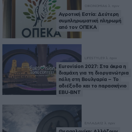
ΟΙΚΟΝΟΜΙΑ
6 λ. πριν
Αγροτική Εστία: Δεύτερη
συμπληρωματική πληρωμή
από τον ΟΠΕΚΑ
LIFESTYLE
9 λ. πριν
Eurovision 2027: Στα άκρα η
διαμάχη για τη διοργανώτρια
πόλη στη Βουλγαρία – Το
αδιέξοδο και το παρασκήνιο
EBU-BNT
ΕΛΛΑΔΑ
12 λ. πριν
Θεσσαλονίκη: Αλλάζουν