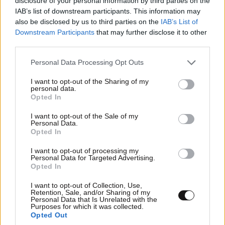
disclosure of your personal information by third parties on the
Απαντήστε
1
0
IAB’s list of downstream participants. This information may
also be disclosed by us to third parties on the
IAB’s List of
Downstream Participants
that may further disclose it to other
third parties.
TRENDING
Please note that this website/app uses one or more Google
Personal Data Processing Opt Outs
services and may gather and store information including but
not limited to your visit or usage behaviour. You may click to
I want to opt-out of the Sharing of my
personal data.
grant or deny consent to Google and its third-party tags to
Opted In
use your data for below specified purposes in below Google
consent section.
I want to opt-out of the Sale of my
Personal Data.
Opted In
I want to opt-out of processing my
Personal Data for Targeted Advertising.
Opted In
I want to opt-out of Collection, Use,
Retention, Sale, and/or Sharing of my
Personal Data that Is Unrelated with the
Purposes for which it was collected.
Opted Out
LIFESTYLE
06·08·2026 12:46