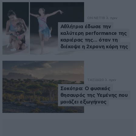
ON NET
18 λ. πριν
Αθλήτρια έδωσε την
καλύτερη performance της
καριέρας της… όταν τη
διέκοψε η 2χρονη κόρη της
ΤΑΞΙΔΙ
20 λ. πριν
Σοκότρα: Ο φυσικός
θησαυρός της Υεμένης που
μοιάζει εξωγήινος