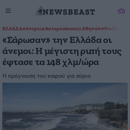
ΕΛΛΑΔΑ
#άνεμοι
#Αστεροσκοπείο Αθηνών
#θυελλώδεις
«Σάρωσαν» την Ελλάδα οι
άνεμοι: Η μέγιστη ριπή τους
έφτασε τα 148 χλμ/ώρα
Η πρόγνωση του καιρού για αύριο