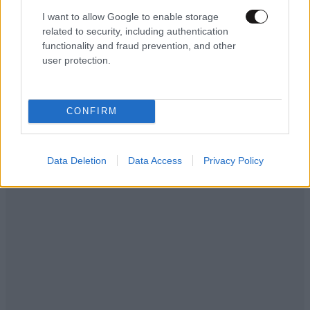
έπεσε σε γκρεμό 30 μέτρων – Επιχείρηση για
I want to allow Google to enable storage
τον απεγκλωβισμό 32χρονης
related to security, including authentication
functionality and fraud prevention, and other
user protection.
Ακολουθήστε το
NEWSBEAST
στο
Google News
CONFIRM
και μάθετε πρώτοι όλες τις ειδήσεις
Data Deletion
Data Access
Privacy Policy