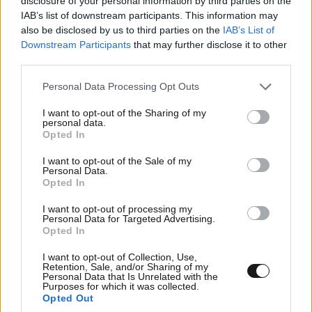
disclosure of your personal information by third parties on the
IAB’s list of downstream participants. This information may
also be disclosed by us to third parties on the
IAB’s List of
Downstream Participants
that may further disclose it to other
third parties.
Παράταση του ωραρίου λειτουργίας του
Λευκού Πύργου
Please note that this website/app uses one or more Google
Personal Data Processing Opt Outs
services and may gather and store information including but
not limited to your visit or usage behaviour. You may click to
I want to opt-out of the Sharing of my
personal data.
grant or deny consent to Google and its third-party tags to
Opted In
use your data for below specified purposes in below Google
consent section.
I want to opt-out of the Sale of my
Personal Data.
Opted In
I want to opt-out of processing my
Personal Data for Targeted Advertising.
Opted In
I want to opt-out of Collection, Use,
Retention, Sale, and/or Sharing of my
Personal Data that Is Unrelated with the
Purposes for which it was collected.
Opted Out