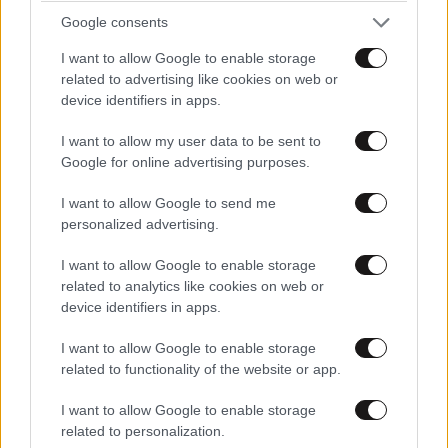
Google consents
Απαντήστε
2
0
I want to allow Google to enable storage
related to advertising like cookies on web or
device identifiers in apps.
Προφανώς ήταν λάθος αυτό
15·05·2020
I want to allow my user data to be sent to
22:35
που έγινε
Google for online advertising purposes.
αλλα εγινε και αυτο και τοσα αλλα.ηταν ομως για να
I want to allow Google to send me
δειχτουν μερικοι
personalized advertising.
Απαντήστε
0
0
I want to allow Google to enable storage
related to analytics like cookies on web or
device identifiers in apps.
I want to allow Google to enable storage
related to functionality of the website or app.
I want to allow Google to enable storage
related to personalization.
LIFESTYLE
2 ω. πριν