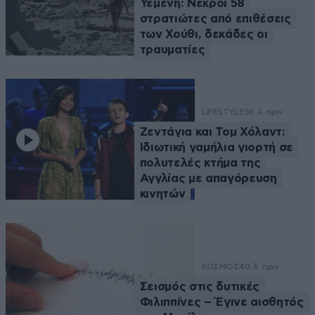
Υεμένη: Νεκροί 58
στρατιώτες από επιθέσεις
των Χούθι, δεκάδες οι
τραυματίες
LIFESTYLE
36 λ. πριν
Ζεντάγια και Τομ Χόλαντ:
Ιδιωτική γαμήλια γιορτή σε
πολυτελές κτήμα της
Αγγλίας με απαγόρευση
κινητών
ΚΟΣΜΟΣ
40 λ. πριν
Σεισμός στις δυτικές
Φιλιππίνες – Έγινε αισθητός