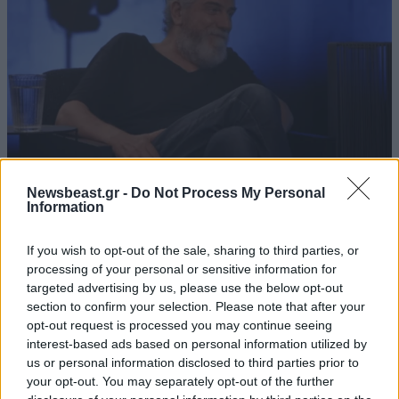
Απαντήστε
0
0
Πυθία2020ΤΡΔΣ
16·05·2020 02:04
Για τρολ πολύ συγκινητικό
Newsbeast.gr -
Do Not Process My Personal
Απαντήστε
0
0
Information
LIFESTYLE
06·08·2026 16:11
Βλαδίμηρος Κυριακίδης: «Δεν πιστεύω στον
If you wish to opt-out of the sale, sharing to third parties, or
Θεό, είναι δημιούργημα του ανθρώπου»
processing of your personal or sensitive information for
Than Ashes
15·05·2020 22:45
targeted advertising by us, please use the below opt-out
section to confirm your selection. Please note that after your
Ξεκάθαρη χαζομάρα του Μπακογιάννη και θα χαρώ
opt-out request is processed you may continue seeing
πολύ να του επιβληθεί πρόστιμο προσωπικά και σε
interest-based ads based on personal information utilized by
όποιον άλλον προκάλεσε το πανηγυράκι αυτό - όχι
us or personal information disclosed to third parties prior to
πρόστιμα στον Δήμο δηλαδή. Απλά επειδή γίνονται
your opt-out. You may separately opt-out of the further