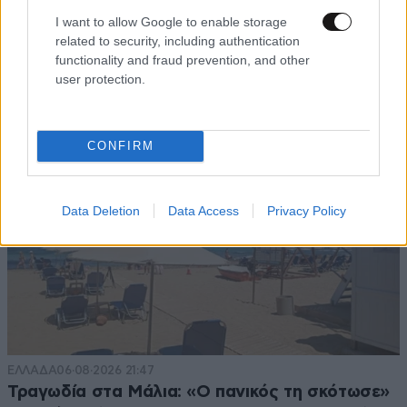
Ζώδια σήμερα: Η Σελήνη στους Διδύμους
I want to allow Google to enable storage
φέρνει ανατροπές – Ποιοι δέχονται την
related to security, including authentication
ευεργετική επίδραση του Δία από το απόγευμα;
functionality and fraud prevention, and other
user protection.
CONFIRM
Data Deletion
Data Access
Privacy Policy
ΕΛΛΑΔΑ
06·08·2026 21:47
Τραγωδία στα Μάλια: «Ο πανικός τη σκότωσε»