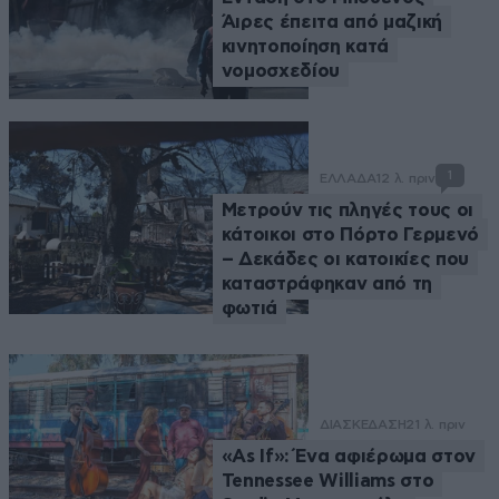
Άιρες έπειτα από μαζική
κινητοποίηση κατά
νομοσχεδίου
1
ΕΛΛΑΔΑ
12 λ. πριν
Μετρούν τις πληγές τους οι
κάτοικοι στο Πόρτο Γερμενό
– Δεκάδες οι κατοικίες που
καταστράφηκαν από τη
φωτιά
ΔΙΑΣΚΕΔΑΣΗ
21 λ. πριν
«As If»: Ένα αφιέρωμα στον
Tennessee Williams στο