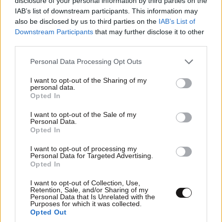
disclosure of your personal information by third parties on the
συγκρίσεις με παρελθόν, με Δούρου, με ηθικά
IAB’s list of downstream participants. This information may
πλεονεΧτήματα κτλ και ξεχνάμε πάάάάάρα πολύ
also be disclosed by us to third parties on the
IAB’s List of
εύκολα, να θυμίσω κάτι: αν αυτό είχε γίνει επί ΣΥΡΙΖΑ,
Downstream Participants
that may further disclose it to other
α) ο Συριζαίος Χαρδαλιάς (ο Καρανίκας δηλαδή) θα
third parties.
είχε υπερασπιστεί τον δήμαρχο κράζοντας τα
Please note that this website/app uses one or more Google
ακροδεξιά πλουσιόπαιδα της Αγίας Παρασκευής. β) ο
Personal Data Processing Opt Outs
services and may gather and store information including but
Συριζαίος Υ.Υγείας (ο Πολάκης δηλαδή) θα έκανε
not limited to your visit or usage behaviour. You may click to
I want to opt-out of the Sharing of my
μερικές τζούρες μέχρι να τελειώσει το κράξιμο ο
personal data.
grant or deny consent to Google and its third-party tags to
Opted In
Καρανίκας χαμογελώντας γ) ο Συριζαίος δήμαρχος (ο
use your data for below specified purposes in below Google
Καμίνης δηλαδή) θα έκραζε υπέρ των ανθρωπίνων
consent section.
I want to opt-out of the Sale of my
δικαιωμάτων και κεκτημένων της δημοκρατίας και
Personal Data.
Opted In
άλλα τέτοια βαρύγδουπα. δ) ο Συριζαίος
πρωθυπουργός (ο Καμμένος δηλαδή) θα φώναζε για
I want to opt-out of processing my
προπαγάνδα και θα ποστάριζε γραβάτες με ανδρικά
Personal Data for Targeted Advertising.
Opted In
μόρια και μετά θα έλεγε τα πόσταρε το παιδί του. Και
στη Βουλή θα έσκουζε να πέσουν οι άλλοι στα
I want to opt-out of Collection, Use,
Retention, Sale, and/or Sharing of my
τέσσερα. Αυτό είναι το ποιόν τους. Τουλάχιστον
Personal Data that Is Unrelated with the
τούτοι εδώ, δεν μας το έτριψαν στη μούρη. Όταν
Purposes for which it was collected.
Opted Out
βγουν και τα πρόστιμα, θα είναι τέλεια.