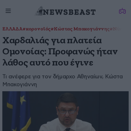
ΕΛΛΑΔΑ
#κορονοϊός
#Κώστας Μπακογιάννης
#Νίκος 
Χαρδαλιάς για πλατεία
Ομονοίας: Προφανώς ήταν
λάθος αυτό που έγινε
Τι ανέφερε για τον δήμαρχο Αθηναίων, Κώστα
Μπακογιάννη