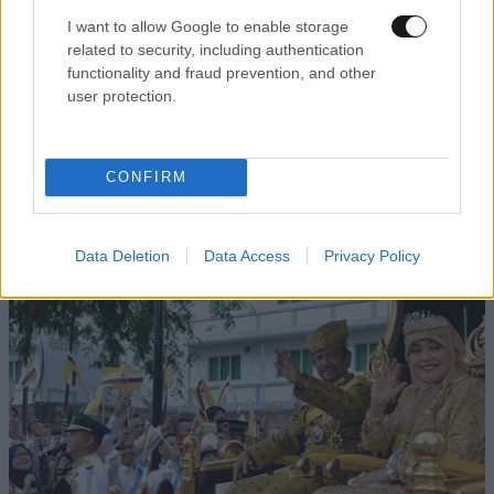
I want to allow Google to enable storage
related to security, including authentication
functionality and fraud prevention, and other
user protection.
ΚΟΣΜΟΣ
3 ω. πριν
Το φαραωνικών διαστάσεων κτίριο που χτίζει ο
CONFIRM
Έλον Μασκ λέγεται Terafab και θα κοστίσει 16,8
δισ. δολάρια
Data Deletion
Data Access
Privacy Policy