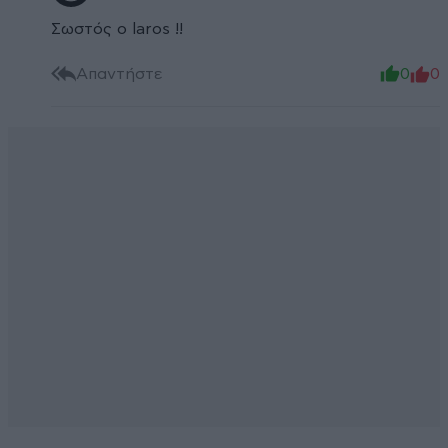
Σωστός ο laros !!
Απαντήστε
0
0