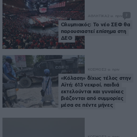
2
ΑΘΛΗΤΙΚΑ
2 ω. πριν
Ολυμπιακός: Το νέο ΣΕΦ θα
παρουσιαστεί επίσημα στη
ΔΕΘ
ΚΟΣΜΟΣ
2 ω. πριν
«Κόλαση» δίχως τέλος στην
Αϊτή: 613 νεκροί, παιδιά
εκτελούνται και γυναίκες
βιάζονται από συμμορίες
μέσα σε πέντε μήνες
ΚΟΣΜΟΣ
2 ω. πριν