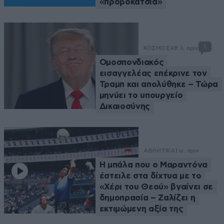
«προβοκάτσια»
1
ΚΟΣΜΟΣ
48 λ. πριν
Ομοσπονδιακός
εισαγγελέας επέκρινε τον
Τραμπ και απολύθηκε – Τώρα
μηνύει το υπουργείο
Δικαιοσύνης
ΑΘΛΗΤΙΚΑ
1 ω. πριν
Η μπάλα που ο Μαραντόνα
έστειλε στα δίχτυα με το
«Χέρι του Θεού» βγαίνει σε
δημοπρασία – Ζαλίζει η
εκτιμώμενη αξία της