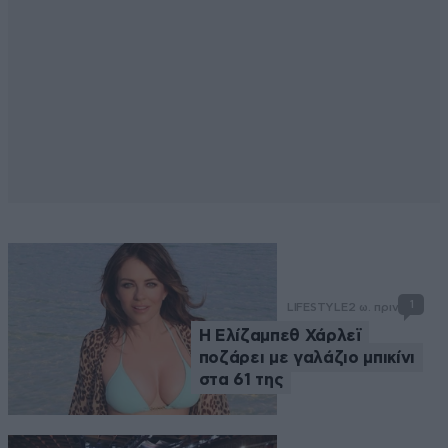
1
LIFESTYLE
2 ω. πριν
Η Ελίζαμπεθ Χάρλεϊ
ποζάρει με γαλάζιο μπικίνι
στα 61 της