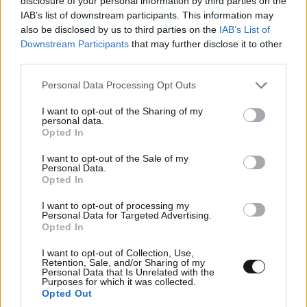
disclosure of your personal information by third parties on the
IAB’s list of downstream participants. This information may
also be disclosed by us to third parties on the
IAB’s List of
Downstream Participants
that may further disclose it to other
third parties.
Please note that this website/app uses one or more Google
Personal Data Processing Opt Outs
services and may gather and store information including but
not limited to your visit or usage behaviour. You may click to
I want to opt-out of the Sharing of my
personal data.
grant or deny consent to Google and its third-party tags to
Opted In
use your data for below specified purposes in below Google
consent section.
I want to opt-out of the Sale of my
Personal Data.
Opted In
I want to opt-out of processing my
Personal Data for Targeted Advertising.
Opted In
I want to opt-out of Collection, Use,
Retention, Sale, and/or Sharing of my
Personal Data that Is Unrelated with the
Purposes for which it was collected.
Opted Out