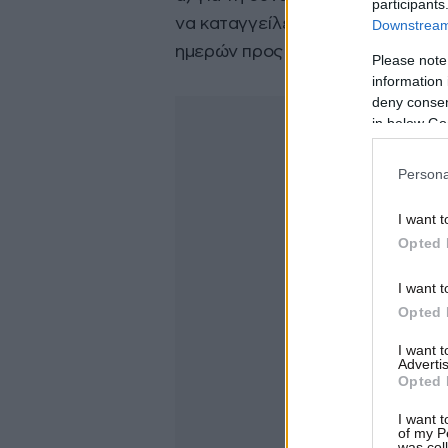
participants
να καταγγείλει τη σύμβαση, τάσσ
Downstream 
ημερών προς εξόφληση, η οποία 
Please note
information 
deny consent
in below Go
Persona
I want t
Opted 
I want t
Opted 
I want 
Advertis
Opted 
I want t
of my P
was col