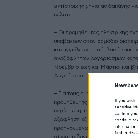
αντίστοιχης μηνιαίας δαπάνης γι
πελάτη.
– Οι προμηθευτές ηλεκτρικής εν
υποβάλουν στον αρμόδιο διαχειρ
καταγγείλουν τη σύμβασή τους μ
ανεξόφλητων λογαριασμών καταν
Νοέμβριο έως και Μάρτιο, και β) 
Αυγούστου.
Newsbeast
– Για τους ευάλωτους οικιακούς
If you wish 
προμηθευτής δικαιούται να κατα
sensitive in
περίπτωση που ο συγκεκριμένος 
confirm you
εξόφληση έξι διαδοχικών λογαρι
continue se
information 
προηγουμένως έχει αποστείλει ει
further disc
α) για τη δυνατότητα διακανονισ