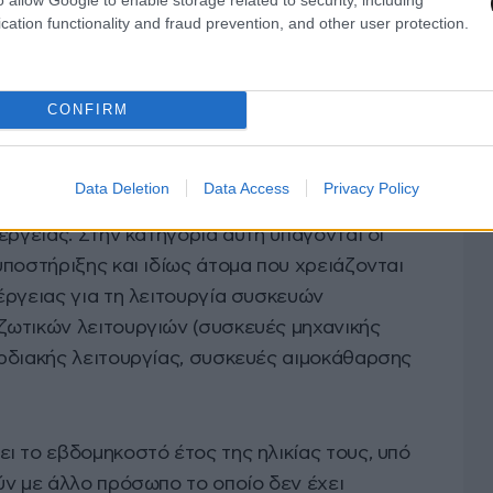
cation functionality and fraud prevention, and other user protection.
οί πελάτες που πλήττονται από την ενεργειακή
κής, οικογενειακής κατάστασης ή κατάστασης
ν τις δαπάνες για ρεύμα ή φυσικό αέριο).
CONFIRM
σύζυγοι αυτών ή πρόσωπα των οποίων αυτοί έχουν
Data Deletion
Data Access
Privacy Policy
αυτούς, εξαρτώνται σε μεγάλο βαθμό από τη
έργειας. Στην κατηγορία αυτή υπάγονται οι
ποστήριξης και ιδίως άτομα που χρειάζονται
έργειας για τη λειτουργία συσκευών
ωτικών λειτουργιών (συσκευές μηχανικής
ρδιακής λειτουργίας, συσκευές αιμοκάθαρσης
ι το εβδομηκοστό έτος της ηλικίας τους, υπό
ύν με άλλο πρόσωπο το οποίο δεν έχει