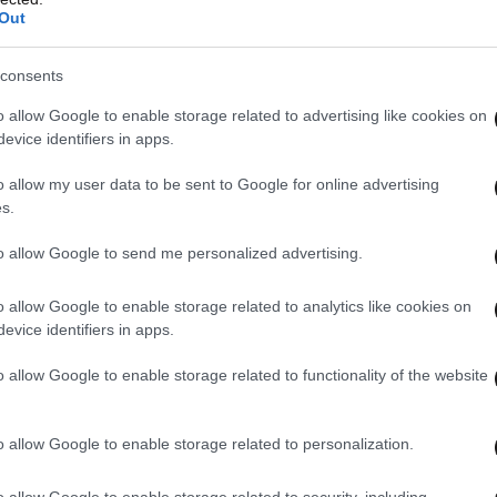
Out
consents
o allow Google to enable storage related to advertising like cookies on
evice identifiers in apps.
o allow my user data to be sent to Google for online advertising
s.
to allow Google to send me personalized advertising.
o allow Google to enable storage related to analytics like cookies on
προβεί στην καταγγελία της σύμβασης
evice identifiers in apps.
ς πελάτης που αντιμετωπίζει σοβαρά προβλήματα
o allow Google to enable storage related to functionality of the website
καθεστώς της καθολικής υπηρεσίας, χωρίς να
διακοπή της ηλεκτροδότησής του.
o allow Google to enable storage related to personalization.
η νομοθεσία ευάλωτοι καταναλωτές είναι:
o allow Google to enable storage related to security, including