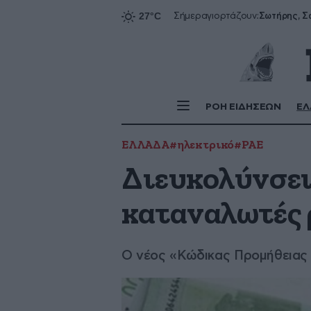
Σήμερα
γιορτάζουν:
ΡΟΗ ΕΙΔΗΣΕΩΝ
ΕΛ
ΕΛΛΑΔΑ
#ηλεκτρικό
#ΡΑΕ
Διευκολύνσει
καταναλωτές 
Ο νέος «Κώδικας Προμήθειας 