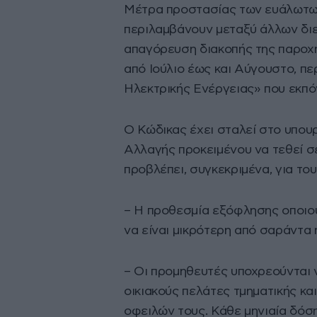
Μέτρα προστασίας των ευάλωτων
περιλαμβάνουν μεταξύ άλλων δι
απαγόρευση διακοπής της παροχ
από Ιούλιο έως και Αύγουστο, π
Ηλεκτρικής Ενέργειας» που εκπό
Ο Κώδικας έχει σταλεί στο υπουρ
Αλλαγής προκειμένου να τεθεί 
προβλέπει, συγκεκριμένα, για τ
– H προθεσμία εξόφλησης οποιο
να είναι μικρότερη από σαράντα 
– Οι προμηθευτές υποχρεούνται
οικιακούς πελάτες τμηματικής κ
οφειλών τους. Κάθε μηνιαία δόση