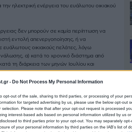
α την ηλεκτρική ενέργεια του ευάλωτου οικιακού
έργειας δεν μπορούν σε καμία περίπτωση να
ιστή εντολή απενεργοποίησης, ή να
ε ευάλωτους οικιακούς πελάτες, λόγω
άλωσης, α) κατά το χρονικό διάστημα από
κατά τη διάρκεια των μηνών Ιουλίου και
.gr -
Do Not Process My Personal Information
 πελάτες που έχουν σοβαρά προβλήματα υγείας, ο
to opt-out of the sale, sharing to third parties, or processing of your per
γγείλει τη σύμβαση προμήθειας μόνο στην
formation for targeted advertising by us, please use the below opt-out s
πελάτης είναι υπερήμερος ως προς την
r selection. Please note that after your opt-out request is processed y
ασμών κατανάλωσης, και εφ’ όσον
eing interest-based ads based on personal information utilized by us or
disclosed to third parties prior to your opt-out. You may separately opt-
δοποίηση με την οποία ενημερώνει τον πελάτη:
losure of your personal information by third parties on the IAB’s list of
μού των οφειλών του, και β) για την πρόθεσή του