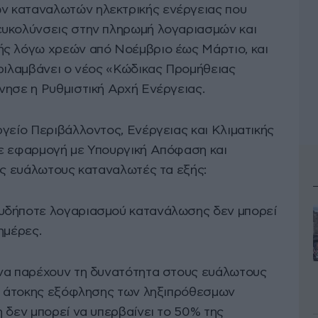
 καταναλωτών ηλεκτρικής ενέργειας που
ευκολύνσεις στην πληρωμή λογαριασμών και
ής λόγω χρεών από Νοέμβριο έως Μάρτιο, και
εριλαμβάνει ο νέος «Κώδικας Προμήθειας
νησε η Ρυθμιστική Αρχή Ενέργειας.
γείο Περιβάλλοντος, Ενέργειας και Κλιματικής
σε εφαρμογή με Υπουργική Απόφαση και
ους ευάλωτους καταναλωτές τα εξής:
υδήποτε λογαριασμού κατανάλωσης δεν μπορεί
ημέρες.
 να παρέχουν τη δυνατότητα στους ευάλωτους
αι άτοκης εξόφλησης των ληξιπρόθεσμων
 δεν μπορεί να υπερβαίνει το 50% της