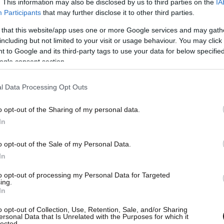
. This information may also be disclosed by us to third parties on the
IA
οντάς του προθεσμία είκοσι (20) επιπλέον
Participants
that may further disclose it to other third parties.
και να παρέλθει άπρακτη.
 that this website/app uses one or more Google services and may gath
including but not limited to your visit or usage behaviour. You may click 
 to Google and its third-party tags to use your data for below specifi
ogle consent section.
l Data Processing Opt Outs
o opt-out of the Sharing of my personal data.
In
o opt-out of the Sale of my Personal Data.
In
to opt-out of processing my Personal Data for Targeted
ing.
In
o opt-out of Collection, Use, Retention, Sale, and/or Sharing
ersonal Data that Is Unrelated with the Purposes for which it
lected.