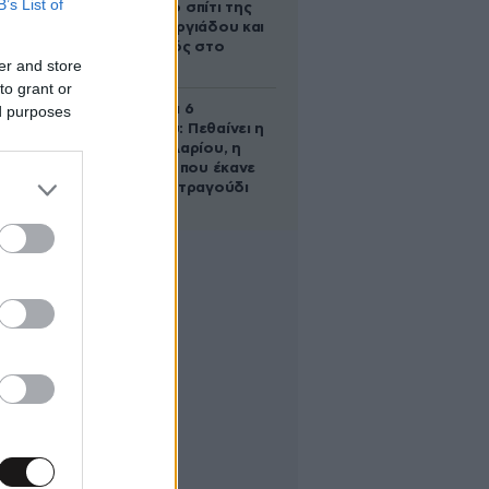
B’s List of
έμβρυο στο σπίτι της
Μαρίας Γεωργιάδου και
ο εγκλεισμός στο
er and store
ψυχιατρείο
to grant or
Σαν σήμερα 6
ed purposes
Αυγούστου: Πεθαίνει η
Ρίτα Σακελλαρίου, η
λαϊκή ντίβα που έκανε
τη ζωή της τραγούδι