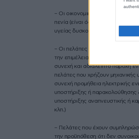
authenti
– Οι οικονομικά ασθενείς οικιακ
πενία (είναι όσοι λόγω οικονομι
υγείας δυσκολεύονται να καλύψου
– Οι πελάτες που, οι ίδιοι ή οι 
την επιμέλεια και συνοικούν με 
συνεχή και αδιάλειπτο παροχή εν
πελάτες που χρήζουν μηχανικής υ
συνεχή προμήθεια ηλεκτρικής εν
υποστήριξης ή παρακολούθησης ζ
υποστήριξης αναπνευστικής ή κα
κλπ.)
– Πελάτες που έχουν συμπληρώσε
την προϋπόθεση ότι δεν συνοικο