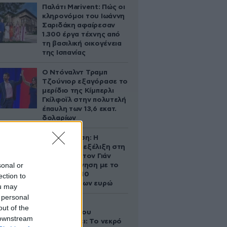
Παλάτι Marivent: Πώς οι
κληρονόμοι του Ιωάννη
Σαριδάκη αφαίρεσαν
1.300 έργα τέχνης από
τη βασιλική οικογένεια
της Ισπανίας
Ο Ντόναλντ Τραμπ
Τζούνιορ εξαγόρασε το
μερίδιο της Κίμπερλι
Γκίλφοϊλ στην πολυτελή
έπαυλη των 13,6 εκατ.
δολαρίων
Αθηνά Ωνάση: Η
απρόσμενη εξέλιξη στη
διαμάχη με τον Γιάν
sonal or
Τοπς – Η κίνηση με το
άλογο των 10
ection to
εκατομμυρίων ευρώ
ou may
 personal
Ο Στράτος
out of the
Τζώρτζογλου
 downstream
αποκαλύπτει: Το νεκρό