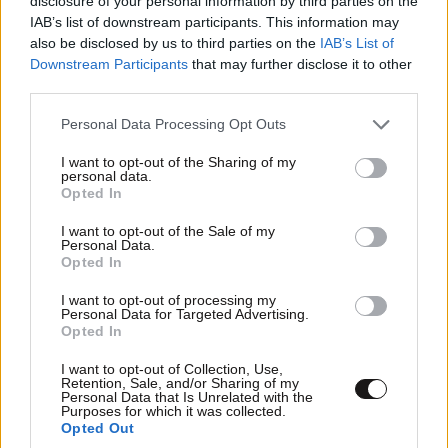
disclosure of your personal information by third parties on the
IAB’s list of downstream participants. This information may
also be disclosed by us to third parties on the
IAB’s List of
Downstream Participants
that may further disclose it to other
third parties.
ΕΛΛΑΔΑ
05·08·2026 21:24
«Κάηκε το σπίτι μας στην Ελλάδα λίγο πριν
Please note that this website/app uses one or more Google
Personal Data Processing Opt Outs
μετακομίσουμε»: Απαρηγόρητη η οικογένεια
services and may gather and store information including but
not limited to your visit or usage behaviour. You may click to
I want to opt-out of the Sharing of my
από τη Βρετανία που είδε το όνειρο ζωής να
personal data.
grant or deny consent to Google and its third-party tags to
γίνεται στάχτη
Opted In
use your data for below specified purposes in below Google
consent section.
I want to opt-out of the Sale of my
Personal Data.
Opted In
I want to opt-out of processing my
Personal Data for Targeted Advertising.
Opted In
I want to opt-out of Collection, Use,
Retention, Sale, and/or Sharing of my
Personal Data that Is Unrelated with the
Purposes for which it was collected.
Opted Out