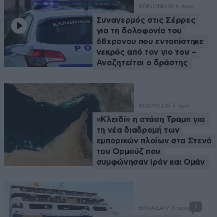
ΚΟΙΝΩΝΙΑ
10 λ. πριν
Συναγερμός στις Σέρρες
για τη δολοφονία του
68χρονου που εντοπίστηκε
νεκρός από τον γιο του –
Αναζητείται ο δράστης
ΚΟΣΜΟΣ
15 λ. πριν
«Κλειδί» η στάση Τραμπ για
τη νέα διαδρομή των
εμπορικών πλοίων στα Στενά
του Ορμούζ που
συμφώνησαν Ιράν και Ομάν
2
ΕΛΛΑΔΑ
17 λ. πριν