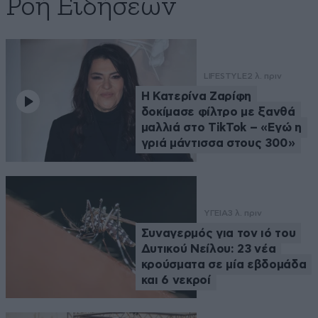
Ροή Ειδήσεων
LIFESTYLE
2 λ. πριν
Η Κατερίνα Ζαρίφη
δοκίμασε φίλτρο με ξανθά
μαλλιά στο TikTok – «Εγώ η
γριά μάντισσα στους 300»
ΥΓΕΙΑ
3 λ. πριν
Συναγερμός για τον ιό του
Δυτικού Νείλου: 23 νέα
κρούσματα σε μία εβδομάδα
και 6 νεκροί