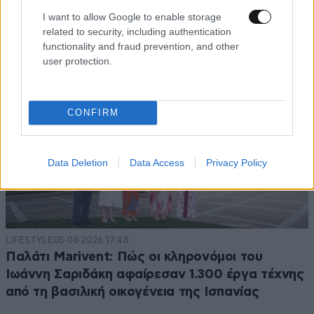
I want to allow Google to enable storage
related to security, including authentication
functionality and fraud prevention, and other
user protection.
CONFIRM
Data Deletion
Data Access
Privacy Policy
LIFESTYLE
05·08·2026 17:48
Παλάτι Marivent: Πώς οι κληρονόμοι του
Ιωάννη Σαριδάκη αφαίρεσαν 1.300 έργα τέχνης
από τη βασιλική οικογένεια της Ισπανίας