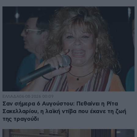
ΕΛΛΑΔΑ
06·08·2026 00:09
Σαν σήμερα 6 Αυγούστου: Πεθαίνει η Ρίτα
Σακελλαρίου, η λαϊκή ντίβα που έκανε τη ζωή
της τραγούδι