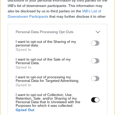
disclosure of your personal information by third parties on the
IAB’s list of downstream participants. This information may
also be disclosed by us to third parties on the
IAB’s List of
Downstream Participants
that may further disclose it to other
third parties.
Please note that this website/app uses one or more Google
Personal Data Processing Opt Outs
services and may gather and store information including but
not limited to your visit or usage behaviour. You may click to
I want to opt-out of the Sharing of my
personal data.
grant or deny consent to Google and its third-party tags to
Opted In
use your data for below specified purposes in below Google
consent section.
I want to opt-out of the Sale of my
Personal Data.
Opted In
I want to opt-out of processing my
Personal Data for Targeted Advertising.
Opted In
LIFESTYLE
05·08·2026 17:48
Παλάτι Marivent: Πώς οι κληρονόμοι του
I want to opt-out of Collection, Use,
Retention, Sale, and/or Sharing of my
Ιωάννη Σαριδάκη αφαίρεσαν 1.300 έργα τέχνης
Personal Data that Is Unrelated with the
Purposes for which it was collected.
από τη βασιλική οικογένεια της Ισπανίας
Opted Out