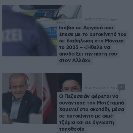
ΚΟΣΜΟΣ
18 λ. πριν
Ισόβια σε Αφγανό που
έπεσε με το αυτοκίνητό του
σε διαδήλωση στο Μόναχο
το 2025 – «Ήθελε να
αποδείξει την πίστη του
στον Αλλάχ»
4
ΚΟΣΜΟΣ
25 λ. πριν
Ο Πεζεσκιάν φέρεται να
συνάντησε τον Μοτζταμπά
Χαμενεΐ στο σκοτάδι, μέσα
σε αυτοκίνητο με φιμέ
τζάμια και σε άγνωστη
τοποθεσία