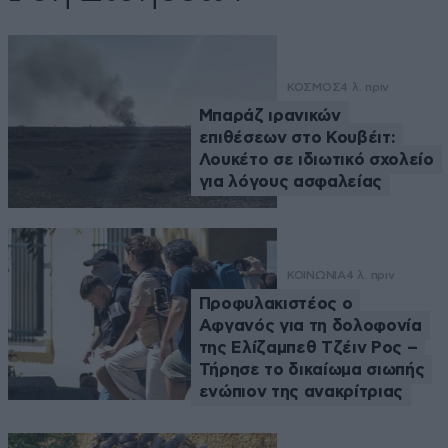
ΚΟΣΜΟΣ
4 λ. πριν
Μπαράζ ιρανικών
επιθέσεων στο Κουβέιτ:
Λουκέτο σε ιδιωτικό σχολείο
για λόγους ασφαλείας
ΚΟΙΝΩΝΙΑ
4 λ. πριν
Προφυλακιστέος ο
Αφγανός για τη δολοφονία
της Ελίζαμπεθ Τζέιν Ρος –
Τήρησε το δικαίωμα σιωπής
ενώπιον της ανακρίτριας