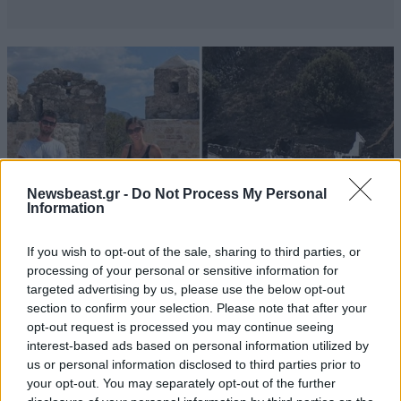
Newsbeast.gr -
Do Not Process My Personal
Information
If you wish to opt-out of the sale, sharing to third parties, or
processing of your personal or sensitive information for
targeted advertising by us, please use the below opt-out
section to confirm your selection. Please note that after your
ΕΛΛΑΔΑ
05·08·2026 21:24
opt-out request is processed you may continue seeing
«Κάηκε το σπίτι μας στην Ελλάδα λίγο πριν
interest-based ads based on personal information utilized by
μετακομίσουμε»: Απαρηγόρητη η οικογένεια
us or personal information disclosed to third parties prior to
από τη Βρετανία που είδε το όνειρο ζωής να
your opt-out. You may separately opt-out of the further
γίνεται στάχτη