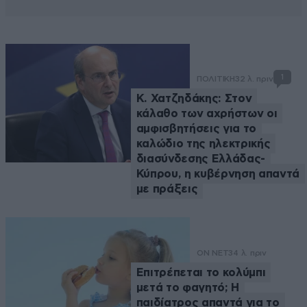
1
ΠΟΛΙΤΙΚΗ
32 λ. πριν
Κ. Χατζηδάκης: Στον
κάλαθο των αχρήστων οι
αμφισβητήσεις για το
καλώδιο της ηλεκτρικής
διασύνδεσης Ελλάδας-
Κύπρου, η κυβέρνηση απαντά
με πράξεις
ON NET
34 λ. πριν
Επιτρέπεται το κολύμπι
μετά το φαγητό; Η
παιδίατρος απαντά για το