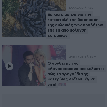
ΕΛΛΑΔΑ
10 λ. πριν
Έκτακτα μέτρα για την
καταστολή της διασποράς
της ευλογιάς των προβάτων,
έπειτα από μόλυνση
εκτροφών
LIFESTYLE
14 λ. πριν
Ο συνθέτης του
«Λογαριασμού» αποκαλύπτει
πώς το τραγούδι της
Κατερίνας Λιόλιου έγινε
viral