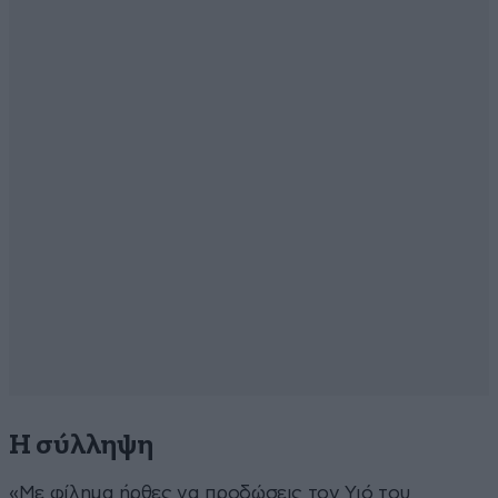
Η σύλληψη
«Με φίλημα ήρθες να προδώσεις τον Υιό του