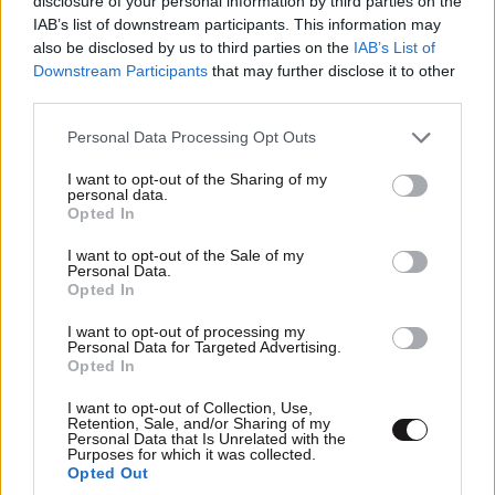
disclosure of your personal information by third parties on the
IAB’s list of downstream participants. This information may
also be disclosed by us to third parties on the
IAB’s List of
ΣΧΌΛΙΑ ΑΝΑΓΝΩΣΤΏΝ
10
Downstream Participants
that may further disclose it to other
third parties.
Please note that this website/app uses one or more Google
Personal Data Processing Opt Outs
services and may gather and store information including but
not limited to your visit or usage behaviour. You may click to
I want to opt-out of the Sharing of my
personal data.
grant or deny consent to Google and its third-party tags to
Opted In
use your data for below specified purposes in below Google
ΠΡΟΣΘΕΣΤΕ ΤΟ ΣΧΟΛΙΟ ΣΑΣ
consent section.
I want to opt-out of the Sale of my
Personal Data.
Opted In
I want to opt-out of processing my
Personal Data for Targeted Advertising.
Opted In
I want to opt-out of Collection, Use,
Retention, Sale, and/or Sharing of my
Personal Data that Is Unrelated with the
Purposes for which it was collected.
Opted Out