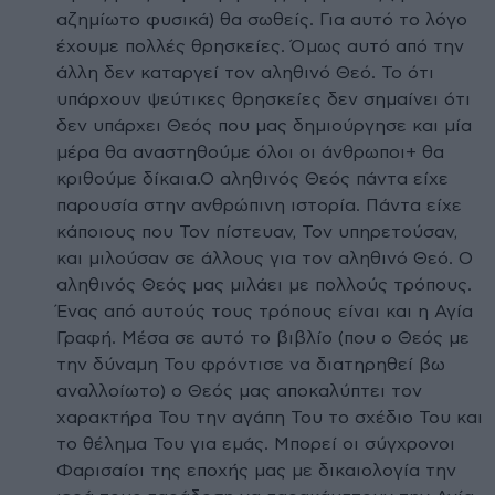
αζημίωτο φυσικά) θα σωθείς. Για αυτό το λόγο
έχουμε πολλές θρησκείες. Όμως αυτό από την
άλλη δεν καταργεί τον αληθινό Θεό. Το ότι
υπάρχουν ψεύτικες θρησκείες δεν σημαίνει ότι
δεν υπάρχει Θεός που μας δημιούργησε και μία
μέρα θα αναστηθούμε όλοι οι άνθρωποι+ θα
κριθούμε δίκαια.Ο αληθινός Θεός πάντα είχε
παρουσία στην ανθρώπινη ιστορία. Πάντα είχε
κάποιους που Τον πίστευαν, Τον υπηρετούσαν,
και μιλούσαν σε άλλους για τον αληθινό Θεό. Ο
αληθινός Θεός μας μιλάει με πολλούς τρόπους.
Ένας από αυτούς τους τρόπους είναι και η Αγία
Γραφή. Μέσα σε αυτό το βιβλίο (που ο Θεός με
την δύναμη Του φρόντισε να διατηρηθεί βω
αναλλοίωτο) ο Θεός μας αποκαλύπτει τον
χαρακτήρα Του την αγάπη Του το σχέδιο Του και
το θέλημα Του για εμάς. Μπορεί οι σύγχρονοι
Φαρισαίοι της εποχής μας με δικαιολογία την