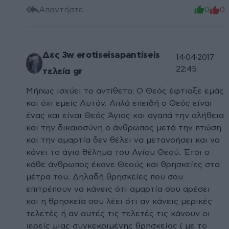
Απαντήστε
0
0
Δες 3w erotiseisapantiseis
14·04·2017
22:45
τελεία gr
Μήπως ισχύει το αντίθετο; Ο Θεός έφτιαξε εμάς
και όχι εμείς​ Αυτόν. Απλά επειδή ο Θεός είναι
ένας και είναι Θεός Άγιος και αγαπά την αλήθεια
και την δικαιοσύνη ο άνθρωπος μετά την πτώση
και την αμαρτία δεν θέλει να μετανοήσει και να
κάνει το άγιο θέλημα του Αγίου Θεού. Έτσι ο
κάθε άνθρωπος έκανε Θεούς και θρησκείες στα
μέτρα του. Δηλαδή θρησκείες που σου
επιτρέπουν να κάνεις ότι αμαρτία σου αρέσει
και η θρησκεία σου λέει ότι αν κάνεις μερικές
τελετές ή αν αυτές τις τελετές τις κάνουν οι
ιερείς μιας συγκεκριμένης θρησκείας ( με το