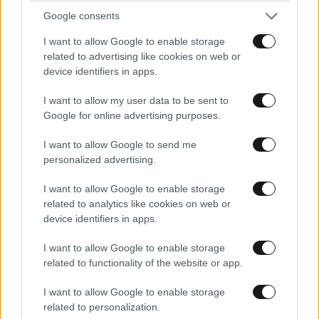
Xαρακτήρες: 0/1000
Google consents
Διαβάστε και ακολουθήστε τους κανόνες σχολιασμού
I want to allow Google to enable storage
related to advertising like cookies on web or
ΠΡΟΣΘΗΚΗ
device identifiers in apps.
I want to allow my user data to be sent to
Google for online advertising purposes.
ΑχΦλουφλιτσα
14·04·2017 13:15
I want to allow Google to send me
personalized advertising.
Εγώ άλλο δεν καταλαβαίνω. Αφού όλο αυτό ήταν το
I want to allow Google to enable storage
"σχέδιο του Θεού" και άρα προσχεδιασμένο να
related to analytics like cookies on web or
συμβεί, τι δυνατότητα είχε ο Ιούδας να μπορεί να
device identifiers in apps.
αποτρέψει τον ρόλο του σε αυτή την ιστορία; Και αν
δεν υπήρχε η δυνατότητα, τότε πως είναι ο Ιούδας
I want to allow Google to enable storage
ένοχος για προδοσία αφού έπαιζε απλά τον ρόλο του
related to functionality of the website or app.
χωρίς δυνατότητα επιλογής;
I want to allow Google to enable storage
related to personalization.
Απαντήστε
0
1