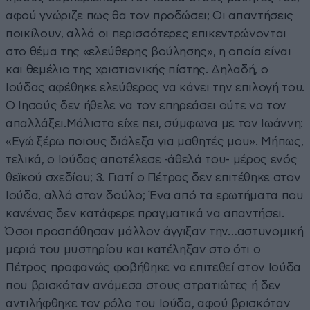
αφού γνώριζε πως θα τον προδώσει; Οι απαντήσεις
ποικίλουν, αλλά οι περισσότερες επικεντρώνονται
στο θέμα της «ελεύθερης βούλησης», η οποία είναι
και θεμέλιο της χριστιανικής πίστης. Δηλαδή, ο
Ιούδας αφέθηκε ελεύθερος να κάνει την επιλογή του.
Ο Ιησούς δεν ήθελε να τον επηρεάσει ούτε να τον
απαλλάξει.Μάλιστα είχε πει, σύμφωνα με τον Ιωάννη:
«Εγώ ξέρω ποιους διάλεξα για μαθητές μου». Μήπως,
τελικά, ο Ιούδας αποτέλεσε -άθελά του- μέρος ενός
θεϊκού σχεδίου; 3. Γιατί ο Πέτρος δεν επιτέθηκε στον
Ιούδα, αλλά στον δούλο; Ένα από τα ερωτήματα που
κανένας δεν κατάφερε πραγματικά να απαντήσει.
Όσοι προσπάθησαν μάλλον άγγιξαν την…αστυνομική
μεριά του μυστηρίου και κατέληξαν στο ότι ο
Πέτρος προφανώς φοβήθηκε να επιτεθεί στον Ιούδα
που βρισκόταν ανάμεσα στους στρατιώτες ή δεν
αντιλήφθηκε τον ρόλο του Ιούδα, αφού βρισκόταν