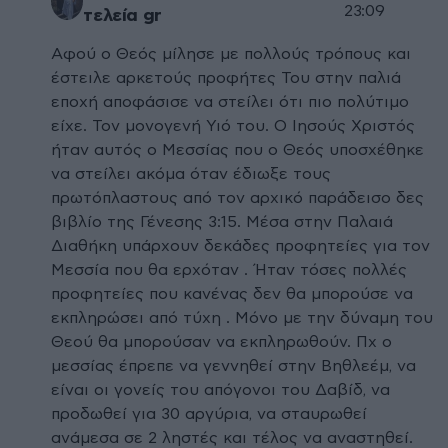
23:09
τελεία gr
Αφού ο Θεός μίλησε με πολλούς τρόπους και
έστειλε αρκετούς προφήτες Του στην παλιά
εποχή αποφάσισε να στείλει ότι πιο πολύτιμο
είχε. Τον μονογενή Υιό του. Ο Ιησούς Χριστός
ήταν αυτός ο Μεσσίας που ο Θεός υποσχέθηκε
να στείλει ακόμα όταν έδιωξε τους
πρωτόπλαστους από τον αρχικό παράδεισο δες
βιβλίο της Γένεσης 3:15. Μέσα στην Παλαιά
Διαθήκη υπάρχουν δεκάδες προφητείες για τον
Μεσσία που θα ερχόταν . Ήταν τόσες πολλές
προφητείες που κανένας δεν θα μπορούσε να
εκπληρώσει από τύχη . Μόνο με την δύναμη του
Θεού θα μπορούσαν να εκπληρωθούν. Πχ ο
μεσσίας έπρεπε να γεννηθεί στην Βηθλεέμ, να
είναι οι γονείς του απόγονοι του Δαβίδ, να
προδωθεί για 30 αργύρια, να σταυρωθεί
ανάμεσα σε 2 ληστές και τέλος να αναστηθεί.