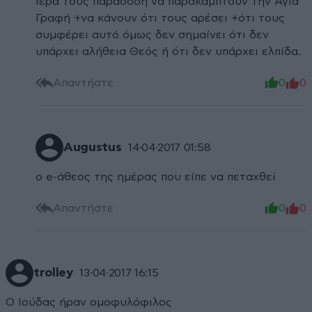
ιερά τους παράδοση να παρακάμπτουν την Αγία
Γραφή +να κάνουν ότι τους αρέσει +ότι τους
συμφέρει αυτό όμως δεν σημαίνει ότι δεν
υπάρχει αλήθεια Θεός ή ότι δεν υπάρχει ελπίδα.
Απαντήστε
0
0
Augustus
14·04·2017 01:58
ο e-άθεος της ημέρας που είπε να πεταχθεί
Απαντήστε
0
0
trolley
13·04·2017 16:15
Ο Ιούδας ήραν ομοφυλόφιλος