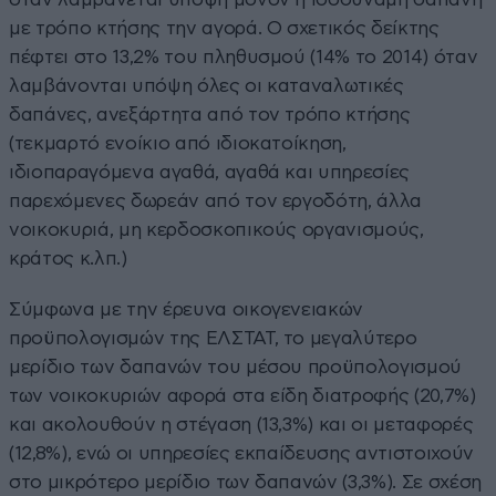
µε τρόπο κτήσης την αγορά. Ο σχετικός δείκτης
πέφτει στο 13,2% του πληθυσµού (14% το 2014) όταν
λαµβάνονται υπόψη όλες οι καταναλωτικές
δαπάνες, ανεξάρτητα από τον τρόπο κτήσης
(τεκµαρτό ενοίκιο από ιδιοκατοίκηση,
ιδιοπαραγόµενα αγαθά, αγαθά και υπηρεσίες
παρεχόµενες δωρεάν από τον εργοδότη, άλλα
νοικοκυριά, µη κερδοσκοπικούς οργανισµούς,
κράτος κ.λπ.)
Σύμφωνα με την έρευνα οικογενειακών
προϋπολογισμών της ΕΛΣΤΑΤ, το µεγαλύτερο
µερίδιο των δαπανών του µέσου προϋπολογισµού
των νοικοκυριών αφορά στα είδη διατροφής (20,7%)
και ακολουθούν η στέγαση (13,3%) και οι µεταφορές
(12,8%), ενώ οι υπηρεσίες εκπαίδευσης αντιστοιχούν
στο µικρότερο µερίδιο των δαπανών (3,3%). Σε σχέση