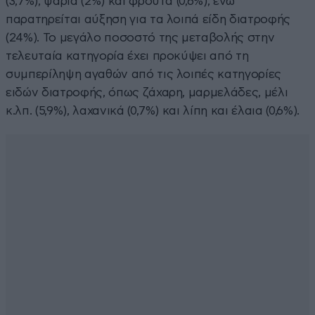
(3,7%), ψάρια (2%) και φρούτα (0,6%), ενώ
παρατηρείται αύξηση για τα λοιπά είδη διατροφής
(24%). Το µεγάλο ποσοστό της µεταβολής στην
τελευταία κατηγορία έχει προκύψει από τη
συµπερίληψη αγαθών από τις λοιπές κατηγορίες
ειδών διατροφής, όπως ζάχαρη, µαρµελάδες, µέλι
κ.λπ. (5,9%), λαχανικά (0,7%) και λίπη και έλαια (0,6%).