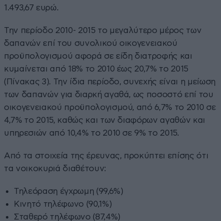
1.493,67 ευρώ.
Την περίοδο 2010- 2015 το µεγαλύτερο µέρος των
δαπανών επί του συνολικού οικογενειακού
προϋπολογισµού αφορά σε είδη διατροφής και
κυµαίνεται από 18% το 2010 έως 20,7% το 2015
(Πίνακας 3). Την ίδια περίοδο, συνεχής είναι η µείωση
των δαπανών για διαρκή αγαθά, ως ποσοστό επί του
οικογενειακού προϋπολογισµού, από 6,7% το 2010 σε
4,7% το 2015, καθώς και των διαφόρων αγαθών και
υπηρεσιών από 10,4% το 2010 σε 9% το 2015.
Από τα στοιχεία της έρευνας, προκύπτει επίσης ότι
τα νοικοκυριά διαθέτουν:
Τηλεόραση έγχρωµη (99,6%)
Κινητό τηλέφωνο (90,1%)
Σταθερό τηλέφωνο (87,4%)