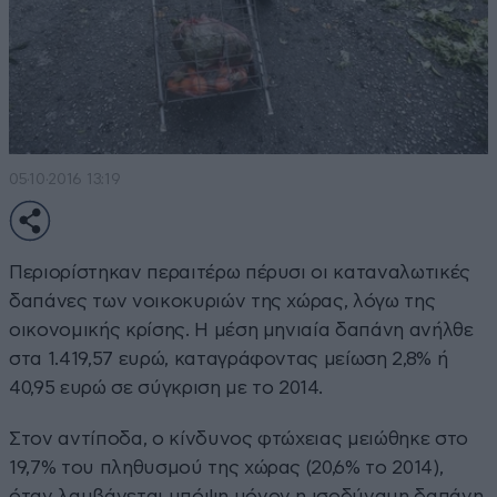
05·10·2016 13:19
Περιορίστηκαν περαιτέρω πέρυσι οι καταναλωτικές
δαπάνες των νοικοκυριών της χώρας, λόγω της
οικονομικής κρίσης. Η µέση µηνιαία δαπάνη ανήλθε
στα 1.419,57 ευρώ, καταγράφοντας µείωση 2,8% ή
40,95 ευρώ σε σύγκριση µε το 2014.
Στον αντίποδα, ο κίνδυνος φτώχειας μειώθηκε στο
19,7% του πληθυσμού της χώρας (20,6% το 2014),
όταν λαµβάνεται υπόψη µόνον η ισοδύναµη δαπάνη