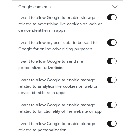
Google consents
Έφυγε από τη ζωή ο 37χρονος μοτοσικλετιστής
I want to allow Google to enable storage
που είχε τραυματιστεί σοβαρά σε τροχαίο με
related to advertising like cookies on web or
αγριογούρουνο στην Εύβοια
device identifiers in apps.
I want to allow my user data to be sent to
Google for online advertising purposes.
I want to allow Google to send me
Ακολουθήστε το
NEWSBEAST
στο
Google News
personalized advertising.
και μάθετε πρώτοι όλες τις ειδήσεις
I want to allow Google to enable storage
related to analytics like cookies on web or
device identifiers in apps.
I want to allow Google to enable storage
related to functionality of the website or app.
I want to allow Google to enable storage
related to personalization.