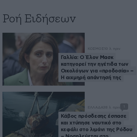
Ροή Ειδήσεων
ΚΟΣΜΟΣ
10 λ. πριν
Γαλλία: Ο Έλον Μασκ
κατηγορεί την ηγέτιδα των
Οικολόγων για «προδοσία» –
Η αιχμηρή απάντησή της
1
ΕΛΛΑΔΑ
38 λ. πριν
Κάβος πρόσδεσης έσπασε
και χτύπησε ναυτικό στο
κεφάλι στο λιμάνι της Ρόδου
– Νοσηλεύεται στο