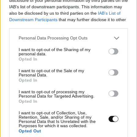
disclosure of your personal information by third parties on the
IAB’s list of downstream participants. This information may
also be disclosed by us to third parties on the
IAB’s List of
Downstream Participants
that may further disclose it to other
third parties.
Μάχη για τη ζωή του δίνει 30χρονος μετά από
Please note that this website/app uses one or more Google
Personal Data Processing Opt Outs
τροχαίο – Διασωληνωμένος στη ΜΕΘ του ΓΝ
services and may gather and store information including but
Λαμίας
not limited to your visit or usage behaviour. You may click to
I want to opt-out of the Sharing of my
personal data.
grant or deny consent to Google and its third-party tags to
Opted In
use your data for below specified purposes in below Google
consent section.
I want to opt-out of the Sale of my
Personal Data.
Opted In
I want to opt-out of processing my
Personal Data for Targeted Advertising.
Opted In
I want to opt-out of Collection, Use,
Retention, Sale, and/or Sharing of my
Personal Data that Is Unrelated with the
Purposes for which it was collected.
Opted Out