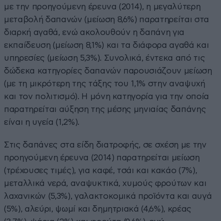
µε την προηγούµενη έρευνα (2014), η µεγαλύτερη
µεταβολή δαπανών (µείωση 8,6%) παρατηρείται στα
διαρκή αγαθά, ενώ ακολουθούν η δαπάνη για
εκπαίδευση (µείωση 8,1%) και τα διάφορα αγαθά και
υπηρεσίες (µείωση 5,3%). Συνολικά, έντεκα από τις
δώδεκα κατηγορίες δαπανών παρουσιάζουν µείωση
(µε τη µικρότερη της τάξης του 1,1% στην αναψυχή
και τον πολιτισµό). Η µόνη κατηγορία για την οποία
παρατηρείται αύξηση της µέσης µηνιαίας δαπάνης
είναι η υγεία (1,2%).
Στις δαπάνες στα είδη διατροφής, σε σχέση µε την
προηγούµενη έρευνα (2014) παρατηρείται µείωση
(τρέχουσες τιµές), για καφέ, τσάι και κακάο (7%),
µεταλλικά νερά, αναψυκτικά, χυµούς φρούτων και
λαχανικών (5,3%), γαλακτοκοµικά προϊόντα και αυγά
(5%), αλεύρι, ψωµί και δηµητριακά (4,6%), κρέας