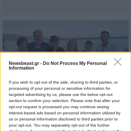
Newsbeast.gr -
Do Not Process My Personal
Information
If you wish to opt-out of the sale, sharing to third parties, or
processing of your personal or sensitive information for
targeted advertising by us, please use the below opt-out
section to confirm your selection. Please note that after your
opt-out request is processed you may continue seeing
LIFESTYLE
10·08·2026 18:10
interest-based ads based on personal information utilized by
Το καλοκαιρινό ραντεβού του Nicholas Gage με
us or personal information disclosed to third parties prior to
τον τόπο καταγωγής του, στην Ήπειρο
your opt-out. You may separately opt-out of the further