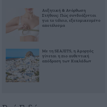
Αυξητική & Ανόρθωση
Στήθους: Πώς συνδυάζονται
για το τέλειο, εξατομικευμένο
αποτέλεσμα
Με τη SEAJETS, η Αμοργός
γίνεται η πιο αυθεντική
απόδραση των Κυκλάδων