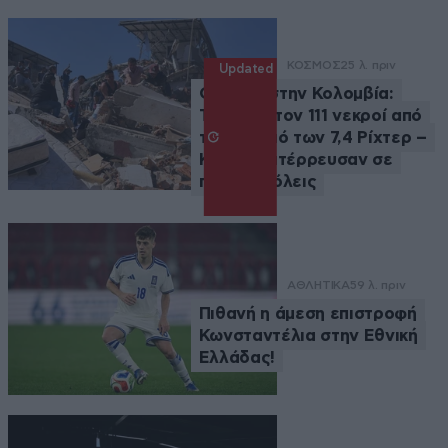
ΚΟΣΜΟΣ
25 λ. πριν
Updated
Θρήνος στην Κολομβία:
Τουλάχιστον 111 νεκροί από
τον σεισμό των 7,4 Ρίχτερ –
Κτήρια κατέρρευσαν σε
πολλές πόλεις
ΑΘΛΗΤΙΚΑ
59 λ. πριν
Πιθανή η άμεση επιστροφή
Κωνσταντέλια στην Εθνική
Ελλάδας!