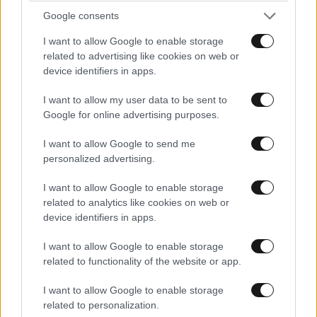
Google consents
I want to allow Google to enable storage
related to advertising like cookies on web or
device identifiers in apps.
I want to allow my user data to be sent to
Google for online advertising purposes.
I want to allow Google to send me
personalized advertising.
I want to allow Google to enable storage
related to analytics like cookies on web or
LIFESTYLE
2 ω. πριν
device identifiers in apps.
Τατιάνα Στεφανίδου: Η νέα εξόρμηση στους
Παξούς με τον Νίκο Ευαγγελάτο και το μήνυμα
I want to allow Google to enable storage
με νόημα
related to functionality of the website or app.
I want to allow Google to enable storage
related to personalization.