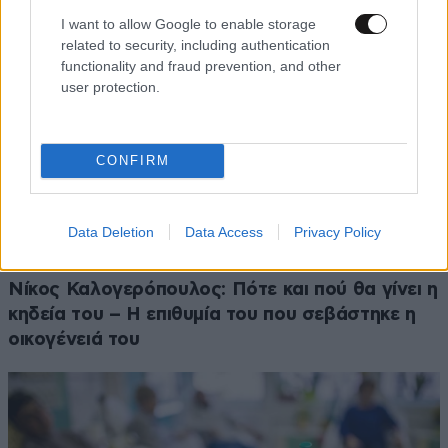
I want to allow Google to enable storage
related to security, including authentication
functionality and fraud prevention, and other
user protection.
CONFIRM
Data Deletion
Data Access
Privacy Policy
LIFESTYLE
10·08·2026 18:33
Νίκος Καλογερόπουλος: Πότε και πού θα γίνει η
κηδεία του – Η επιθυμία του που σεβάστηκε η
οικογένειά του