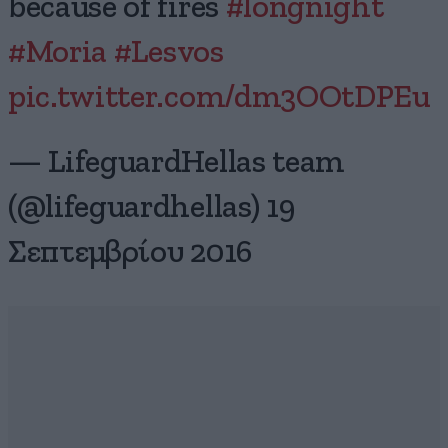
because of fires
#longnight
#Moria
#Lesvos
pic.twitter.com/dm3OOtDPEu
— LifeguardHellas team
(@lifeguardhellas) 19
Σεπτεμβρίου 2016