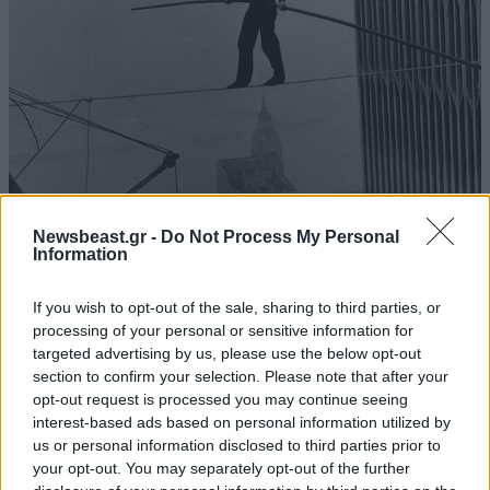
Ο άνθρωπος που περπάτησε ανάμεσα στους
Newsbeast.gr -
Do Not Process My Personal
Δίδυμους Πύργους χωρίς δίχτυ προστασίας -
Information
Το «καλλιτεχνικό έγκλημα του αιώνα»
If you wish to opt-out of the sale, sharing to third parties, or
processing of your personal or sensitive information for
targeted advertising by us, please use the below opt-out
section to confirm your selection. Please note that after your
opt-out request is processed you may continue seeing
Ακολουθήστε το
NEWSBEAST
στο
Google News
interest-based ads based on personal information utilized by
και μάθετε πρώτοι όλες τις ειδήσεις
us or personal information disclosed to third parties prior to
your opt-out. You may separately opt-out of the further