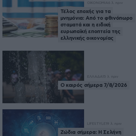
ΟΙΚΟΝΟΜΙΑ
6 λ. πριν
Τέλος εποχής για τα
μνημόνια: Από το φθινόπωρο
σταματά και η ειδική
ευρωπαϊκή εποπτεία της
ελληνικής οικονομίας
ΕΛΛΑΔΑ
15 λ. πριν
Ο καιρός σήμερα 7/8/2026
LIFESTYLE
19 λ. πριν
Ζώδια σήμερα: Η Σελήνη