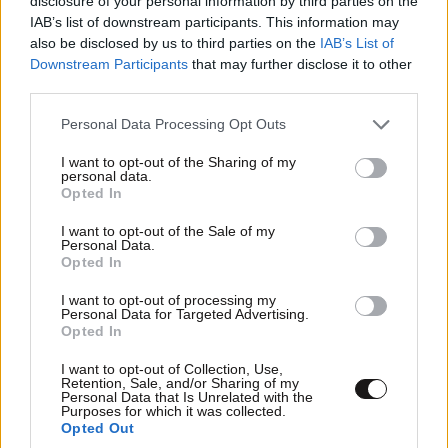
disclosure of your personal information by third parties on the
IAB’s list of downstream participants. This information may
also be disclosed by us to third parties on the
IAB’s List of
Downstream Participants
that may further disclose it to other
third parties.
Please note that this website/app uses one or more Google
Personal Data Processing Opt Outs
services and may gather and store information including but
not limited to your visit or usage behaviour. You may click to
I want to opt-out of the Sharing of my
personal data.
grant or deny consent to Google and its third-party tags to
Opted In
use your data for below specified purposes in below Google
consent section.
I want to opt-out of the Sale of my
Personal Data.
Opted In
I want to opt-out of processing my
Personal Data for Targeted Advertising.
ΣΧΌΛΙΑ ΑΝΑΓΝΩΣΤΏΝ
20
Opted In
I want to opt-out of Collection, Use,
Retention, Sale, and/or Sharing of my
Personal Data that Is Unrelated with the
Purposes for which it was collected.
Opted Out