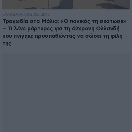
πλέον δικά μας. Η συνέχεια θα παιχτεί στην Κρήτη
μας....
ΕΛΛΑΔΑ
06·08·2026 21:47
Τραγωδία στα Μάλια: «Ο πανικός τη σκότωσε»
Απαντήστε
2
0
– Τι λένε μάρτυρες για τη 42χρονη Ολλανδή
που πνίγηκε προσπαθώντας να σώσει τη φίλη
της
ΘΘΘΘΘΘ
19·09·2016 23:35
ΤΙ ΕΧΟΥΝ ΝΑ ΧΑΣΟΥΝ ???????? ΘΑ ΤΑ ΚΑΝΟΥΝ ΓΗΣ
ΜΑΔΙΑΜ ΣΤΗ ΜΥΤΙΛΗΝΗ !!!!!!!!!!!!!!!!!!!!!!!!!!!!!!!!!
Απαντήστε
2
0
spy
19·09·2016 23:28
Άφησαν τη Μόρια και βαδίζουν προς τη Μόρντορ! ''Ο
Άρχοντας των Δαχτυλιδιών 4: τα Ορκ