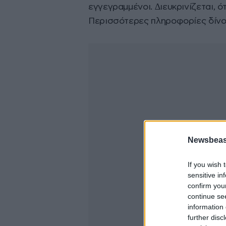
εγγεγραµµένοι. ∆ιευκρινίζεται, ό
Περισσότερες πληροφορίες δίνον
Newsbeast
If you wish 
sensitive in
confirm you
continue se
information 
further disc