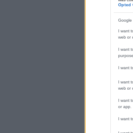
Opted 
Google 
I want t
web or d
I want t
purpose
I want 
I want t
web or d
I want t
or app.
I want t
I want t