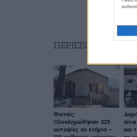
authenti
ΠΕΡΙΣΣΟΤΕΡΑ ΑΠΟ
Φωτιές:
Δημό
Ολοκληρώθηκαν 325
είναι
αυτοψίες σε κτήρια –
και 