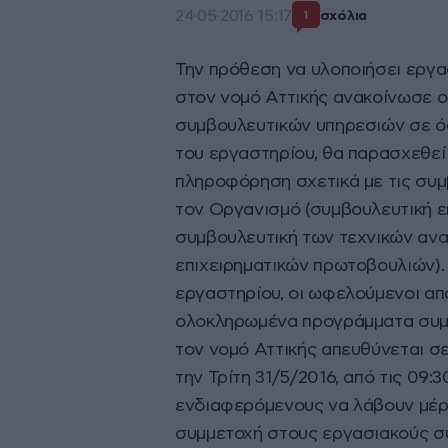
24·05·2016 15:17
σχόλια
1
Την πρόθεση να υλοποιήσει εργ
στον νοµό Αττικής ανακοίνωσε 
συµβουλευτικών υπηρεσιών σε ό
του εργαστηρίου, θα παρασχεθε
πληροφόρηση σχετικά µε τις συµ
τον Οργανισµό (συµβουλευτική 
συµβουλευτική των τεχνικών αν
επιχειρηµατικών πρωτοβουλιών). 
εργαστηρίου, οι ωφελούµενοι απ
ολοκληρωµένα προγράµµατα συµβ
τον νοµό Αττικής απευθύνεται σε
την Τρίτη 31/5/2016, από τις 09:
ενδιαφερόµενους να λάβουν µέρ
συμμετοχή στους εργασιακούς συ