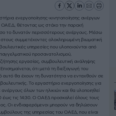
αστήρια ενεργοποίησης-κινητοποίησης ανέργων
ο ΟΑΕΔ, θέτοντας ως στόχο την παροχή
σο το δυνατόν περισσότερους ανέργους. Μέσω
ί στους συµµετέχοντες ολοκληρωµένη βιωµατική
βουλευτικές υπηρεσίες που υλοποιούνται από
επαγγελµατικού προσανατολισµού,
αζήτησης εργασίας, συµβουλευτική ανάληψης
Επισηµαίνεται, ότι µετά τη διεξαγωγή του
ό αυτό θα έχουν τη δυνατότητα να ενταχθούν σε
ουλευτικής. Το εργαστήριο ενεργοποίησης για
 ανέργους όλων των ηλικιών και θα υλοποιηθεί
30 έως τις 14:30. Ο ΟΑΕ∆ προσκαλεί όλους τους
ος. Οι ενδιαφερόμενοι μπορούν να δηλώσουν
µβούλους της υπηρεσίας του ΟΑΕ∆, που είναι