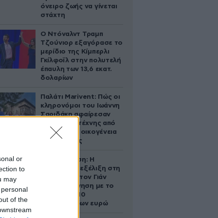
όνειρο ζωής να γίνεται
στάχτη
Ο Ντόναλντ Τραμπ
Τζούνιορ εξαγόρασε το
μερίδιο της Κίμπερλι
Γκίλφοϊλ στην πολυτελή
έπαυλη των 13,6 εκατ.
δολαρίων
Παλάτι Marivent: Πώς οι
κληρονόμοι του Ιωάννη
Σαριδάκη αφαίρεσαν
1.300 έργα τέχνης από
τη βασιλική οικογένεια
της Ισπανίας
sonal or
Αθηνά Ωνάση: Η
ection to
απρόσμενη εξέλιξη στη
διαμάχη με τον Γιάν
ou may
Τοπς – Η κίνηση με το
 personal
άλογο των 10
out of the
εκατομμυρίων ευρώ
 downstream