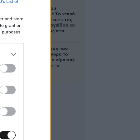
B’s List of
Ο Στράτος
Τζώρτζογλου
αποκαλύπτει: Το νεκρό
er and store
έμβρυο στο σπίτι της
to grant or
Μαρίας Γεωργιάδου και
ο εγκλεισμός στο
ed purposes
ψυχιατρείο
Η απλή άσκηση που
μειώνει γρήγορα το
σάκχαρο στο αίμα σας –
Και δεν είναι το
περπάτημα