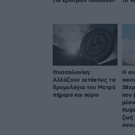
118 κρίθηκαν «κόκκινα»
το ν
Θεσσαλονίκη:
Η αν
Αλλάζουν εκτάκτως τα
οικο
δρομολόγια του Μετρό
38χρ
σήμερα και αύριο
που 
μέσα
Κυψέ
ζωή 
όσου