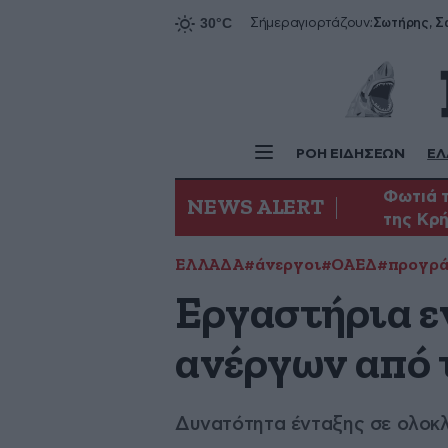
Σήμερα
γιορτάζουν:
ΡΟΗ ΕΙΔΗΣΕΩΝ
ΕΛ
Φωτιά τ
NEWS ALERT
της Κρ
ΕΛΛΑΔΑ
#άνεργοι
#ΟΑΕΔ
#προγρά
Εργαστήρια ε
ανέργων από
Δυνατότητα ένταξης σε ολοκ