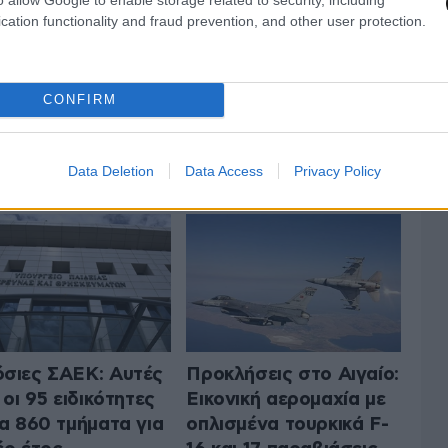
cation functionality and fraud prevention, and other user protection.
CONFIRM
 ΤΗΝ ΕΛΛΑΔΑ
ΟΛΑ ΤΑ ΑΡΘΡΑ
Data Deletion
Data Access
Privacy Policy
σιες ΣΑΕΚ: Αυτές
Προκλήσεις στο Αιγαίο:
 οι 95 ειδικότητες
Εικονική αερομαχία με
τα 860 τμήματα για
οπλισμένα τουρκικά F-