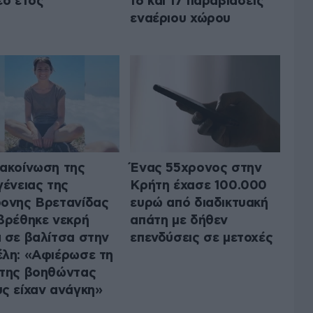
έο έτος
16 και 17 παραβιάσεις
εναέριου χώρου
ακοίνωση της
Ένας 55χρονος στην
γένειας της
Κρήτη έχασε 100.000
ονης Βρετανίδας
ευρώ από διαδικτυακή
βρέθηκε νεκρή
απάτη με δήθεν
 σε βαλίτσα στην
επενδύσεις σε μετοχές
λη: «Αφιέρωσε τη
της βοηθώντας
ς είχαν ανάγκη»