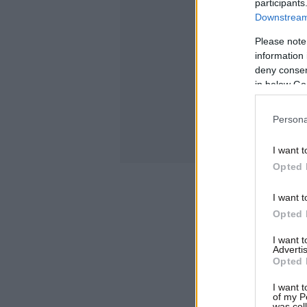
participants
Downstream 
Please note
information 
deny consent
in below Go
Persona
I want t
Opted 
I want t
Opted 
I want 
Advertis
Opted 
I want t
of my P
was col