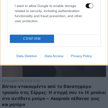
TRENDING
I want to allow Google to enable storage
related to security, including authentication
functionality and fraud prevention, and other
user protection.
CONFIRM
Data Deletion
Data Access
Privacy Policy
ΕΛΛΑΔΑ
07·08·2026 11:26
Βίντεο-ντοκουμέντο από το θανατηφόρο
τροχαίο στις Σέρρες: Η στιγμή που το ΙΧ μπαίνει
στο αντίθετο ρεύμα – Ακαριαία πέθαναν γιος
και μητέρα