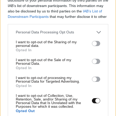
disclosure of your personal information by third parties on the
IAB’s list of downstream participants. This information may
also be disclosed by us to third parties on the
IAB’s List of
Downstream Participants
that may further disclose it to other
third parties.
Xαρακτήρες: 0/1000
Please note that this website/app uses one or more Google
Personal Data Processing Opt Outs
services and may gather and store information including but
Διαβάστε και ακολουθήστε τους κανόνες σχολιασμού
not limited to your visit or usage behaviour. You may click to
I want to opt-out of the Sharing of my
personal data.
grant or deny consent to Google and its third-party tags to
Opted In
ΠΡΟΣΘΗΚΗ
use your data for below specified purposes in below Google
consent section.
I want to opt-out of the Sale of my
Personal Data.
Opted In
shidokan
I want to opt-out of processing my
06·09·2011 16:16
Personal Data for Targeted Advertising.
Opted In
πρεπει αμεσα οι οικογενειες να πανε σε δασος να
κοψουνε ξυλα και να φτιαξουνε χαρτι ,και να το
I want to opt-out of Collection, Use,
Retention, Sale, and/or Sharing of my
τυπωσουνε οπως τον παλιο καλο καιρο,του χρονου σε
Personal Data that Is Unrelated with the
Purposes for which it was collected.
σπυλιες ,αν υπαρχει θεμα με τα δεντρα,τοτε σκαλιζμα
Opted Out
στις πετρες,ασε που θα μεινουν και στην ιστορια