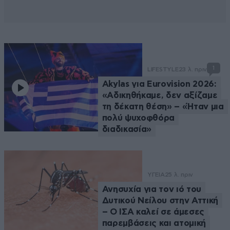
1
LIFESTYLE
23 λ. πριν
Akylas για Eurovision 2026:
«Aδικηθήκαμε, δεν αξίζαμε
τη δέκατη θέση» – «Ήταν μια
πολύ ψυχοφθόρα
διαδικασία»
ΥΓΕΙΑ
25 λ. πριν
Ανησυχία για τον ιό του
Δυτικού Νείλου στην Αττική
– Ο ΙΣΑ καλεί σε άμεσες
παρεμβάσεις και ατομική