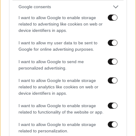
Google consents
ΚΟΣΜΟΣ
09·08·2026 07:44
I want to allow Google to enable storage
Η αυτοκρατορία του «Έντικ» και ο «μεγάλος»
related to advertising like cookies on web or
που φέρεται να βρίσκεται πίσω του – Τι ορίζει ο
device identifiers in apps.
όρος Greek Mafia
I want to allow my user data to be sent to
Google for online advertising purposes.
I want to allow Google to send me
personalized advertising.
I want to allow Google to enable storage
related to analytics like cookies on web or
device identifiers in apps.
I want to allow Google to enable storage
related to functionality of the website or app.
I want to allow Google to enable storage
related to personalization.
LIFESTYLE
09·08·2026 10:52