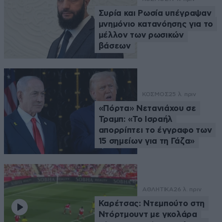
Συρία και Ρωσία υπέγραψαν
μνημόνιο κατανόησης για το
μέλλον των ρωσικών
βάσεων
ΚΟΣΜΟΣ
25 λ. πριν
«Πόρτα» Νετανιάχου σε
Τραμπ: «Το Ισραήλ
απορρίπτει το έγγραφο των
15 σημείων για τη Γάζα»
ΑΘΛΗΤΙΚΑ
26 λ. πριν
Καρέτσας: Ντεμπούτο στη
Ντόρτμουντ με γκολάρα