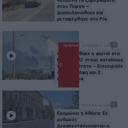
42χρονη τα ξημερώματα
στον Πύργο –
Διασωληνώθηκε και
μεταφέρθηκε στο Ρίο
5
Updated
ΕΛΛΑΔΑ
6 λ. πριν
Οριοθετήθηκε η φωτιά στο
Κορωπί, 112 στους κατοίκους
για ετοιμότητα – Επιχειρούν
4 αεροσκάφη και 2
ελικόπτερα
6
ΕΛΛΑΔΑ
1 ω. πριν
Ερημώνει η Αθήνα: Σε
ρυθμούς
Δεκαπενταύγουστου η