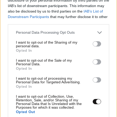
disclosure of your personal information by third parties on the
IAB’s list of downstream participants. This information may
also be disclosed by us to third parties on the
IAB’s List of
Downstream Participants
that may further disclose it to other
FITNESS
09·08·2026 09:30
third parties.
Οι 5 ασκήσεις που πρέπει να κάνετε για μια ζωή
με δύναμη και αυτονομία – Ένα απλό αλλά
Please note that this website/app uses one or more Google
Personal Data Processing Opt Outs
ιδανικό πρόγραμμα καθώς μεγαλώνετε
services and may gather and store information including but
not limited to your visit or usage behaviour. You may click to
I want to opt-out of the Sharing of my
personal data.
grant or deny consent to Google and its third-party tags to
Opted In
use your data for below specified purposes in below Google
consent section.
I want to opt-out of the Sale of my
Personal Data.
Opted In
I want to opt-out of processing my
Personal Data for Targeted Advertising.
Opted In
I want to opt-out of Collection, Use,
Retention, Sale, and/or Sharing of my
Personal Data that Is Unrelated with the
Purposes for which it was collected.
Opted Out