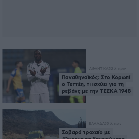
ΑΘΛΗΤΙΚΑ
52 λ. πριν
Παναθηναϊκός: Στο Κορωπί
ο Τεττέη, τι ισχύει για τη
ρεβάνς με την ΤΣΣΚΑ 1948
ΕΛΛΑΔΑ
55 λ. πριν
Σοβαρό τροχαίο με