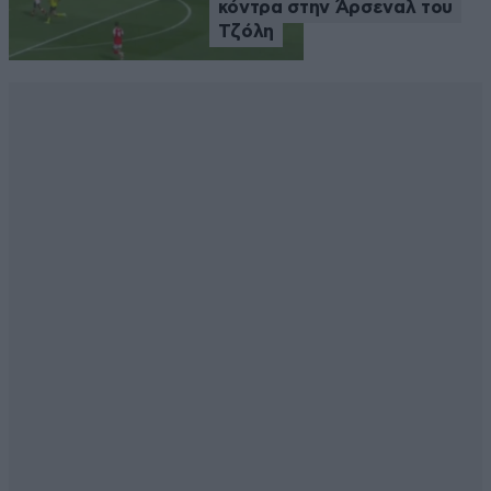
κόντρα στην Άρσεναλ του
Τζόλη