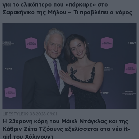
για το ελικόπτερο που «πάρκαρε» στο
Σαρακήνικο της Μήλου – Τι προβλέπει ο νόμος
LIFESTYLE
09·08·2026 09:01
Η 23χρονη κόρη τoυ Μάικλ Ντάγκλας και της
Κάθριν Ζέτα Τζόουνς εξελίσσεται στο νέο it-
girl του Χόλιγουντ