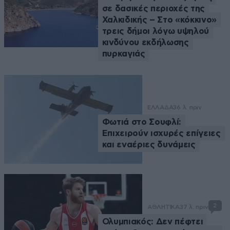
σε δασικές περιοχές της
Χαλκιδικής – Στο «κόκκινο»
τρεις δήμοι λόγω υψηλού
κινδύνου εκδήλωσης
πυρκαγιάς
ΕΛΛΑΔΑ
36 λ. πριν
Φωτιά στο Σουφλί:
Επιχειρούν ισχυρές επίγειες
και εναέριες δυνάμεις
2
ΑΘΛΗΤΙΚΑ
37 λ. πριν
Ολυμπιακός: Δεν πέφτει