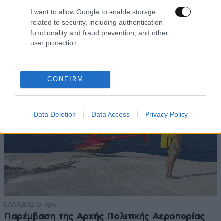
Αμαλία Κωστοπούλου: Γαμήλιο ταξίδι με τον
I want to allow Google to enable storage
Τζέικ Μέντγουελ στην Ιταλία – Island hopping
related to security, including authentication
με σκάφος σε Πόντσα και Ίσκια
functionality and fraud prevention, and other
user protection.
CONFIRM
Data Deletion
Data Access
Privacy Policy
ΕΛΛΑΔΑ
2 ω. πριν
Παρέμβαση της Αρχής Πολιτικής Αεροπορίας