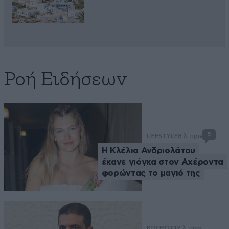
Ροή Ειδήσεων
5
LIFESTYLE
8 λ. πριν
Η Κλέλια Ανδριολάτου
έκανε γιόγκα στον Αχέροντα
φορώντας το μαγιό της
ΚΟΣΜΟΣ
19 λ. πριν