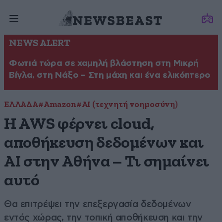
NEWS ALERT
Φωτιά τώρα σε χαμηλή βλάστηση στη Μικρή
Βίγλα, στη Νάξο – Στη μάχη και ένα ελικόπτερο
ΕΛΛΑΔΑ
#Amazon
#ΑΙ (τεχνητή νοημοσύνη)
Η AWS φέρνει cloud,
αποθήκευση δεδομένων και
AI στην Αθήνα – Τι σημαίνει
αυτό
Θα επιτρέψει την επεξεργασία δεδομένων
εντός χώρας, την τοπική αποθήκευση και την