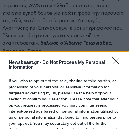
πορεία της AWS στην Ελλάδα από τότε που η
εταιρεία εγκαθίδρυσε για πρώτη φορά την παρουσία
της εδώ, κατά τη θητεία μου ως Υπουργός
Ανάπτυξης και Επενδύσεων, είμαι υπερήφανος που
βλέπω αυτή τη συνεργασία να συνεχίζει να
αναπτύσσεται»,
δήλωσε ο Άδωνις Γεωργιάδης,
Υπουργός Υγείας.
Newsbeast.gr -
Do Not Process My Personal
Το AWS Local Zone στην Αθήνα αποτελεί το πιο
Information
πρόσφατο ορόσημο στη συνεχή δέσμευση της AWS
για την Ελλάδα, η οποία ξεκίνησε το 2020 με τοAWS
If you wish to opt-out of the sale, sharing to third parties, or
CloudFront edge location στην Αθήνα, και στη
processing of your personal or sensitive information for
targeted advertising by us, please use the below opt-out
συνέχεια με τα εγκαίνια του τοπικού γραφείου της
section to confirm your selection. Please note that after your
εταιρείας το 2021 και την ενεργοποίηση του AWS
opt-out request is processed you may continue seeing
Direct Connect στην Αθήνα το 2025. Στο πλαίσιο του
interest-based ads based on personal information utilized by
στόχου της Amazon να επιτύχει μηδενικό ισοζύγιο
us or personal information disclosed to third parties prior to
your opt-out. You may separately opt-out of the further
εκπομπών άνθρακα στις λειτουργίες της έως το