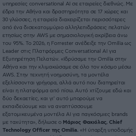
υπηρεσίες conversational AI σε εταιρείες διεθνώς. Με
έδρα την Αθήνα και δραστηριότητα σε 17 χώρες και
30 γλώσσες, η εταιρεία διαχειρίζεται περισσότερες
από ένα δισεκατομμύριο αλληλεπιδράσεις πελατών
ετησίως στην AWS με σημασιολογική ακρίβεια άνω
του 95%. Το 2026, η Forrester ανέδειξε την Omilia ως
Leader στις Πλατφόρμες Conversational AI για
Εξυπηρέτηση Πελατών. «Ιδρύσαμε την Omilia στην
Αθήνα και την κλιμακώσαμε σε όλο τον κόσμο μέσω
AWS. Στην τεχνητή νοημοσύνη, τα μοντέλα
εξελίσσονται γρήγορα, αλλά αυτό που διατηρείται
είναι η πλατφόρμα από πίσω. Αυτό χτίζουμε εδώ και
δύο δεκαετίες, και γι’ αυτό μπορούμε να
εκπαιδεύουμε και να αναπτύσσουμε
εξατομικευμένα μοντέλα AI για παγκόσμιες brands
με ταχύτητα», δήλωσε ο
Μάριος Φακιόλας, Chief
Technology Officer της Omilia.
«Η ύπαρξη υποδομής