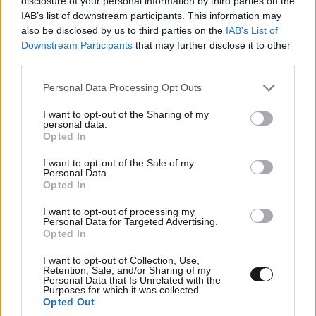
disclosure of your personal information by third parties on the
2040, η Amazon έχει επενδύσει σε 8 αιολικά και
IAB’s list of downstream participants. This information may
ηλιακά πάρκα μεγάλης κλίμακας στην Ελλάδα. Μόλις
also be disclosed by us to third parties on the
IAB’s List of
ολοκληρωθούν, αυτά τα έργα θα παρέχουν
Downstream Participants
that may further disclose it to other
third parties.
εκτιμώμενη ισχύ 656 MW νέας ενέργειας χωρίς
εκπομπές άνθρακα, αρκετή για να τροφοδοτήσει το
Please note that this website/app uses one or more Google
Personal Data Processing Opt Outs
ισοδύναμο περισσότερων από 350.000 ελληνικών
services and may gather and store information including but
not limited to your visit or usage behaviour. You may click to
I want to opt-out of the Sharing of my
νοικοκυριών ετησίως.
personal data.
grant or deny consent to Google and its third-party tags to
Opted In
use your data for below specified purposes in below Google
«Με το νέο AWS Local Zone στην Αθήνα, δίνουμε σε
consent section.
I want to opt-out of the Sale of my
κάθε οργανισμό που δραστηριοποιείται στην Ελλάδα
Personal Data.
τα εργαλεία και τις δυνατότητες που χρειάζεται για
Opted In
να προσφέρει ταχύτερες καινοτόμες εμπειρίες στο
I want to opt-out of processing my
εγχώριο έδαφος», δήλωσε ο Θανάσης Πατσακάς,
Personal Data for Targeted Advertising.
Opted In
Country Manager της AWS σε Ελλάδα, Κύπρο και
Μάλτα. «Σχεδιάσαμε τα AWS Local Zones για να
I want to opt-out of Collection, Use,
Retention, Sale, and/or Sharing of my
υποστηρίζουν ένα ευρύ φάσμα περιπτώσεων χρήσης,
Personal Data that Is Unrelated with the
Purposes for which it was collected.
από υπηρεσίες δημόσιου τομέα που πρέπει να
Opted Out
πληρούν αυστηρές απαιτήσεις τοπικής αποθήκευσης