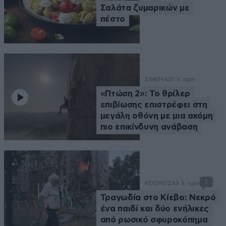
Σαλάτα ζυμαρικών με
πέστο
ΣΙΝΕΜΑ
35 λ. πριν
«Πτώση 2»: Το θρίλερ
επιβίωσης επιστρέφει στη
μεγάλη οθόνη με μια ακόμη
πιο επικίνδυνη ανάβαση
1
ΚΟΣΜΟΣ
43 λ. πριν
Τραγωδία στο Κίεβο: Νεκρό
ένα παιδί και δύο ενήλικες
από ρωσικό σφυροκόπημα