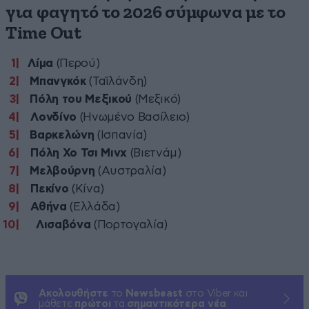
για φαγητό το 2026 σύμφωνα με το
Time Out
Λίμα
(Περού)
Μπανγκόκ
(Ταϊλάνδη)
Πόλη του Μεξικού
(Μεξικό)
Λονδίνο
(Ηνωμένο Βασίλειο)
Βαρκελώνη
(Ισπανία)
Πόλη Χο Τσι Μινχ
(Βιετνάμ)
Μελβούρνη
(Αυστραλία)
Πεκίνο
(Κίνα)
Αθήνα
(Ελλάδα)
Λισαβόνα
(Πορτογαλία)
Ακολουθήστε
το
Newsbeast
στο Viber και
μάθετε
πρώτοι
τα
σημαντικότερα νέα