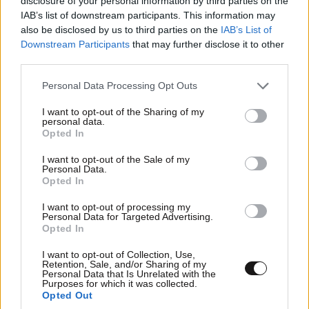
disclosure of your personal information by third parties on the
Η λίστα
09·06·2026 05:48
IAB’s list of downstream participants. This information may
also be disclosed by us to third parties on the
IAB’s List of
Είναι για τα πανηγύρια! Το Τόκιο είναι μακράν η
Downstream Participants
that may further disclose it to other
καλύτερη πόλη για φαγητό στο κόσμο! Ακολουθούν
third parties.
αμερικανικές πόλεις και το Παρισι! Λονδίνο ούτε καν!
Please note that this website/app uses one or more Google
Personal Data Processing Opt Outs
services and may gather and store information including but
Απαντήστε
1
0
not limited to your visit or usage behaviour. You may click to
I want to opt-out of the Sharing of my
personal data.
grant or deny consent to Google and its third-party tags to
Opted In
use your data for below specified purposes in below Google
consent section.
I want to opt-out of the Sale of my
TRENDING
Personal Data.
Opted In
I want to opt-out of processing my
Personal Data for Targeted Advertising.
Opted In
I want to opt-out of Collection, Use,
Retention, Sale, and/or Sharing of my
Personal Data that Is Unrelated with the
Purposes for which it was collected.
Opted Out