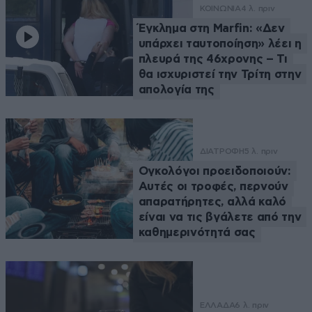
ΚΟΙΝΩΝΙΑ
4 λ. πριν
Έγκλημα στη Marfin: «Δεν
υπάρχει ταυτοποίηση» λέει η
πλευρά της 46χρονης – Τι
θα ισχυριστεί την Τρίτη στην
απολογία της
ΔΙΑΤΡΟΦΗ
5 λ. πριν
Ογκολόγοι προειδοποιούν:
Αυτές οι τροφές, περνούν
απαρατήρητες, αλλά καλό
είναι να τις βγάλετε από την
καθημερινότητά σας
ΕΛΛΑΔΑ
6 λ. πριν