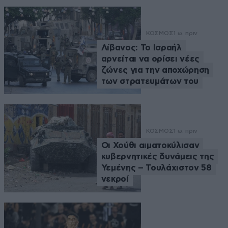
ΚΟΣΜΟΣ
1 ω. πριν
Λίβανος: Το Ισραήλ
αρνείται να ορίσει νέες
ζώνες για την αποχώρηση
των στρατευμάτων του
ΚΟΣΜΟΣ
1 ω. πριν
Οι Χούθι αιματοκύλισαν
κυβερνητικές δυνάμεις της
Υεμένης – Τουλάχιστον 58
νεκροί