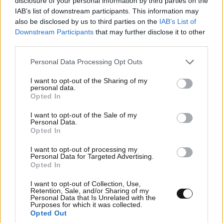
disclosure of your personal information by third parties on the
IAB’s list of downstream participants. This information may
also be disclosed by us to third parties on the
IAB’s List of
Downstream Participants
that may further disclose it to other
third parties.
Please note that this website/app uses one or more Google
Personal Data Processing Opt Outs
services and may gather and store information including but
not limited to your visit or usage behaviour. You may click to
I want to opt-out of the Sharing of my
personal data.
grant or deny consent to Google and its third-party tags to
Opted In
use your data for below specified purposes in below Google
consent section.
I want to opt-out of the Sale of my
Personal Data.
Opted In
I want to opt-out of processing my
Personal Data for Targeted Advertising.
Opted In
LIFESTYLE
06·08·2026 18:51
I want to opt-out of Collection, Use,
Retention, Sale, and/or Sharing of my
Χρίστος Κούγιας – Η αυστηρή ανακοίνωση για
Personal Data that Is Unrelated with the
Purposes for which it was collected.
την προσωπική του ζωή: «Δεν αποτελεί
Opted Out
αντικείμενο δημόσιας συζήτησης»