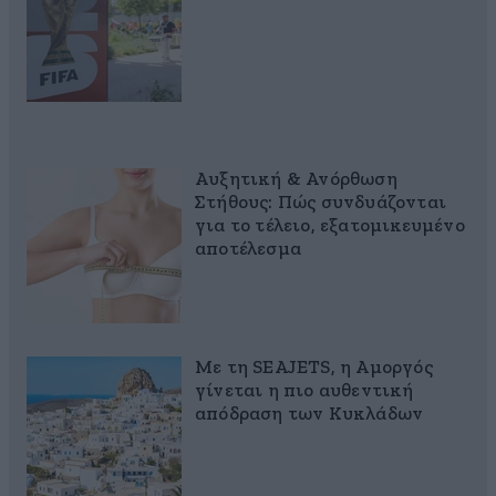
Αυξητική & Ανόρθωση
Στήθους: Πώς συνδυάζονται
για το τέλειο, εξατομικευμένο
αποτέλεσμα
Με τη SEAJETS, η Αμοργός
γίνεται η πιο αυθεντική
απόδραση των Κυκλάδων