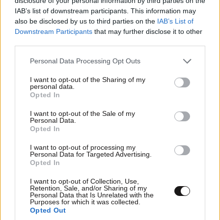
disclosure of your personal information by third parties on the
IAB’s list of downstream participants. This information may
also be disclosed by us to third parties on the
IAB’s List of
Downstream Participants
that may further disclose it to other
third parties.
Please note that this website/app uses one or more Google
Personal Data Processing Opt Outs
services and may gather and store information including but
not limited to your visit or usage behaviour. You may click to
I want to opt-out of the Sharing of my
personal data.
grant or deny consent to Google and its third-party tags to
Opted In
use your data for below specified purposes in below Google
consent section.
I want to opt-out of the Sale of my
Personal Data.
Opted In
I want to opt-out of processing my
Personal Data for Targeted Advertising.
Opted In
I want to opt-out of Collection, Use,
Retention, Sale, and/or Sharing of my
Personal Data that Is Unrelated with the
Purposes for which it was collected.
Opted Out