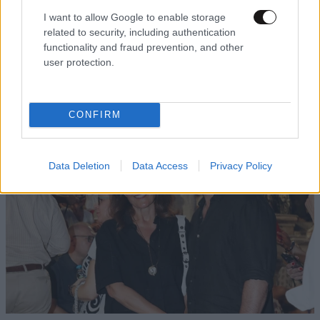
I want to allow Google to enable storage
ΚΟΣΜΟΣ
1 ω. πριν
related to security, including authentication
Η αυτοκρατορία του «Έντικ» και ο «μεγάλος»
functionality and fraud prevention, and other
που φέρεται να βρίσκεται πίσω του – Τι ορίζει ο
user protection.
όρος Greek Mafia
CONFIRM
Data Deletion
Data Access
Privacy Policy