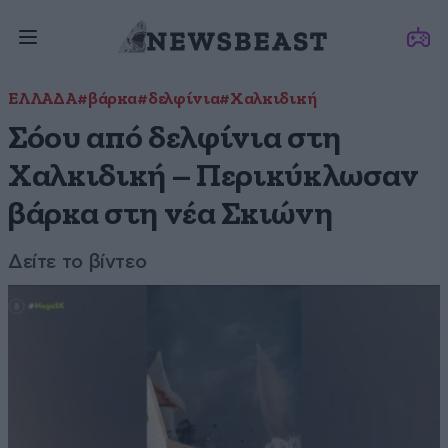
ΕΛΛΑΔΑ
#βάρκα
#δελφίνια
#Χαλκιδική
Σόου από δελφίνια στη
Χαλκιδική – Περικύκλωσαν
βάρκα στη νέα Σκιώνη
Δείτε το βίντεο