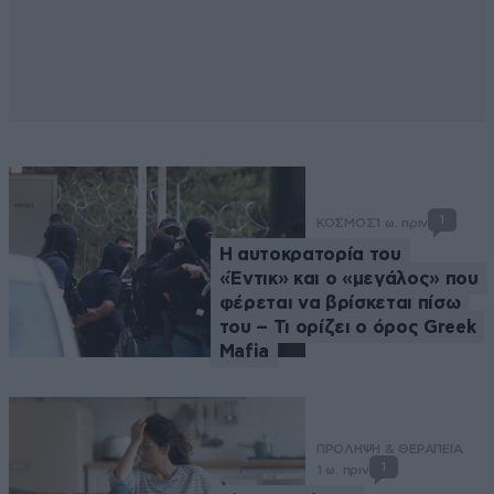
1
ΚΟΣΜΟΣ
1 ω. πριν
Η αυτοκρατορία του
«Έντικ» και ο «μεγάλος» που
φέρεται να βρίσκεται πίσω
του – Τι ορίζει ο όρος Greek
Mafia
ΠΡΟΛΗΨΗ & ΘΕΡΑΠΕΙΑ
1
1 ω. πριν