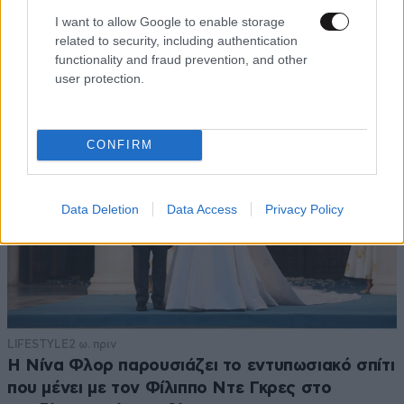
μήνας του μέλιτος συνεχίζεται – Από τη
I want to allow Google to enable storage
Moorea στα ονειρικά Μπόρα Μπόρα
related to security, including authentication
functionality and fraud prevention, and other
user protection.
CONFIRM
Data Deletion
Data Access
Privacy Policy
LIFESTYLE
2 ω. πριν
Η Νίνα Φλορ παρουσιάζει το εντυπωσιακό σπίτι
που μένει με τον Φίλιππο Ντε Γκρες στο