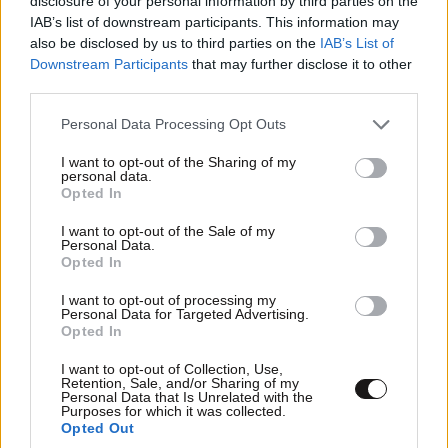
disclosure of your personal information by third parties on the
IAB’s list of downstream participants. This information may
LIFESTYLE
08·08·2026 09:01
also be disclosed by us to third parties on the
IAB’s List of
Νία Βαρντάλος – Σπύρος Κατσαγάνης: Μια
Downstream Participants
that may further disclose it to other
σχέση που θυμίζει σενάριο ταινίας και μετρά
third parties.
πάνω από τέσσερα χρόνια
Please note that this website/app uses one or more Google
Personal Data Processing Opt Outs
services and may gather and store information including but
not limited to your visit or usage behaviour. You may click to
I want to opt-out of the Sharing of my
personal data.
grant or deny consent to Google and its third-party tags to
Opted In
use your data for below specified purposes in below Google
consent section.
I want to opt-out of the Sale of my
Personal Data.
Opted In
I want to opt-out of processing my
Personal Data for Targeted Advertising.
Opted In
I want to opt-out of Collection, Use,
Retention, Sale, and/or Sharing of my
Personal Data that Is Unrelated with the
Purposes for which it was collected.
Opted Out