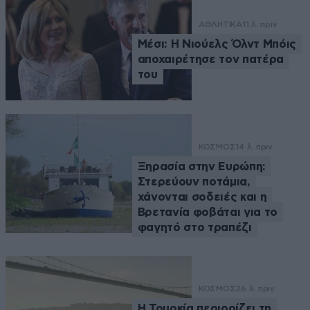
ΑΘΛΗΤΙΚΑ
11 λ. πριν
Μέσι: Η Νιούελς Όλντ Μπόις
αποχαιρέτησε τον πατέρα
του
ΚΟΣΜΟΣ
14 λ. πριν
Ξηρασία στην Ευρώπη:
Στερεύουν ποτάμια,
χάνονται σοδειές και η
Βρετανία φοβάται για το
φαγητό στο τραπέζι
ΚΟΣΜΟΣ
26 λ. πριν
Η Τουρκία περιορίζει τη