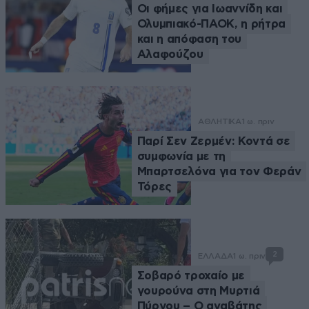
Οι φήμες για Ιωαννίδη και
Ολυμπιακό-ΠΑΟΚ, η ρήτρα
και η απόφαση του
Αλαφούζου
ΑΘΛΗΤΙΚΑ
1 ω. πριν
Παρί Σεν Ζερμέν: Κοντά σε
συμφωνία με τη
Μπαρτσελόνα για τον Φεράν
Τόρες
2
ΕΛΛΑΔΑ
1 ω. πριν
Σοβαρό τροχαίο με
γουρούνα στη Μυρτιά
Πύργου – Ο αναβάτης