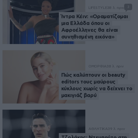
3
LIFESTYLE
38 λ. πριν
Ίντρα Κέιν: «Οραματίζομαι
μια Ελλάδα όπου οι
Αφροέλληνες θα είναι
συνηθισμένη εικόνα»
ΟΜΟΡΦΙΑ
38 λ. πριν
Πώς καλύπτουν οι beauty
editors τους μαύρους
κύκλους χωρίς να δείχνει το
μακιγιάζ βαρύ
ΑΘΛΗΤΙΚΑ
39 λ. πριν
Τζολάκης: Ντεμπούτο στη