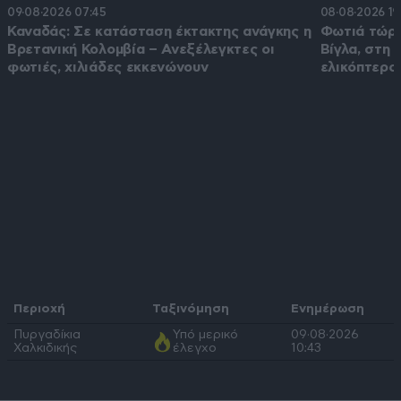
09·08·2026 07:45
08·08·2026 19
Καναδάς: Σε κατάσταση έκτακτης ανάγκης η
Φωτιά τώρα
Βρετανική Κολομβία – Ανεξέλεγκτες οι
Βίγλα, στη 
φωτιές, χιλιάδες εκκενώνουν
ελικόπτερο
Περιοχή
Ταξινόμηση
Ενημέρωση
Πυργαδίκια
Υπό μερικό
09·08·2026
Χαλκιδικής
έλεγχο
10:43