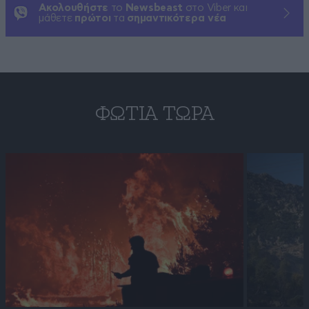
Ακολουθήστε
το
Newsbeast
στο Viber και
μάθετε
πρώτοι
τα
σημαντικότερα νέα
ΦΩΤΙΆ ΤΏΡΑ