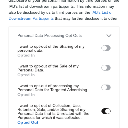
disclosure of your personal information by third parties on the
IAB’s list of downstream participants. This information may
also be disclosed by us to third parties on the
IAB’s List of
Downstream Participants
that may further disclose it to other
third parties.
Please note that this website/app uses one or more Google
Personal Data Processing Opt Outs
services and may gather and store information including but
not limited to your visit or usage behaviour. You may click to
I want to opt-out of the Sharing of my
personal data.
grant or deny consent to Google and its third-party tags to
Opted In
use your data for below specified purposes in below Google
consent section.
I want to opt-out of the Sale of my
Personal Data.
FITNESS
09·08·2026 09:30
Opted In
Οι 5 ασκήσεις που πρέπει να κάνετε για μια ζωή
I want to opt-out of processing my
με δύναμη και αυτονομία – Ένα απλό αλλά
Personal Data for Targeted Advertising.
ιδανικό πρόγραμμα καθώς μεγαλώνετε
Opted In
I want to opt-out of Collection, Use,
Retention, Sale, and/or Sharing of my
Personal Data that Is Unrelated with the
Purposes for which it was collected.
Opted Out