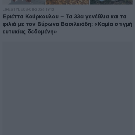
LIFESTYLE
08·08·2026 19:12
Εριέττα Κούρκουλου – Τα 33α γενέθλια και τα
φιλιά με τον Βύρωνα Βασιλειάδη: «Καμία στιγμή
ευτυχίας δεδομένη»