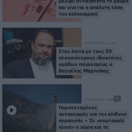
μολύβι αντικαθιστά το μαύρο
και γίνεται η απόλυτη τάση
του καλοκαιριού
ΑΘΛΗΤΙΚΑ
1 ω. πριν
Στην λίστα με τους 50
πλουσιότερους ιδιοκτήτες
ομάδων παγκοσμίως ο
Βαγγέλης Μαρινάκης
1
ΕΛΛΑΔΑ
1 ω. πριν
Παρατεταμένος
συναγερμός για τον κίνδυνο
πυρκαγιάς – Σε «πορτοκαλί
κλοιό» η χώρα και τη