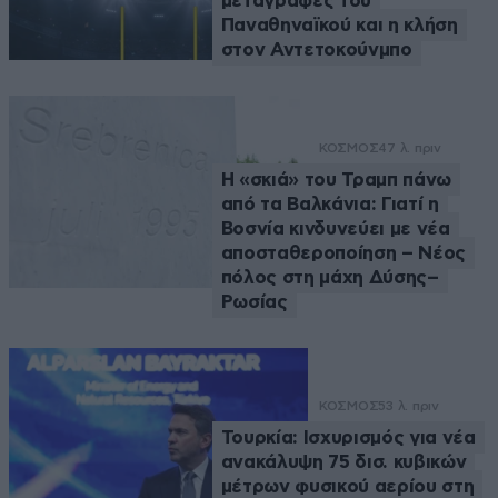
μεταγραφές του
Παναθηναϊκού και η κλήση
στον Αντετοκούνμπο
ΚΟΣΜΟΣ
47 λ. πριν
Η «σκιά» του Τραμπ πάνω
από τα Βαλκάνια: Γιατί η
Βοσνία κινδυνεύει με νέα
αποσταθεροποίηση – Νέος
πόλος στη μάχη Δύσης–
Ρωσίας
ΚΟΣΜΟΣ
53 λ. πριν
Τουρκία: Ισχυρισμός για νέα
ανακάλυψη 75 δισ. κυβικών
μέτρων φυσικού αερίου στη