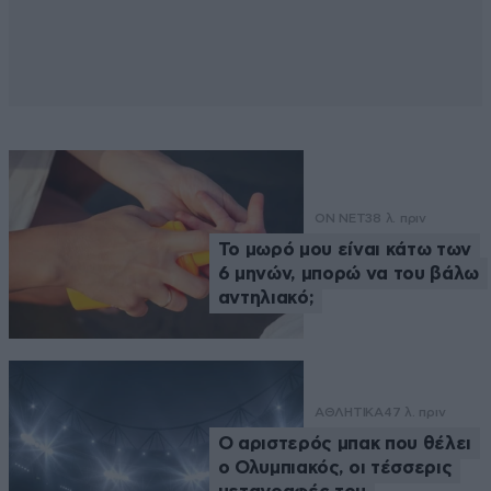
ON NET
38 λ. πριν
Το μωρό μου είναι κάτω των
6 μηνών, μπορώ να του βάλω
αντηλιακό;
ΑΘΛΗΤΙΚΑ
47 λ. πριν
Ο αριστερός μπακ που θέλει
ο Ολυμπιακός, οι τέσσερις