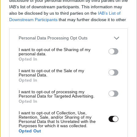
disclosure of your personal information by third parties on the
IAB’s list of downstream participants. This information may
also be disclosed by us to third parties on the
IAB’s List of
Downstream Participants
that may further disclose it to other
third parties.
Please note that this website/app uses one or more Google
Personal Data Processing Opt Outs
services and may gather and store information including but
not limited to your visit or usage behaviour. You may click to
I want to opt-out of the Sharing of my
personal data.
grant or deny consent to Google and its third-party tags to
Opted In
use your data for below specified purposes in below Google
consent section.
I want to opt-out of the Sale of my
Personal Data.
ΣΧΌΛΙΑ ΑΝΑΓΝΩΣΤΏΝ
0
Opted In
I want to opt-out of processing my
Personal Data for Targeted Advertising.
Opted In
I want to opt-out of Collection, Use,
Retention, Sale, and/or Sharing of my
Personal Data that Is Unrelated with the
Purposes for which it was collected.
ΠΡΟΣΘΕΣΤΕ ΤΟ ΣΧΟΛΙΟ ΣΑΣ
Opted Out