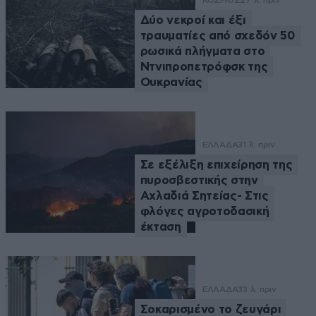
ΚΟΣΜΟΣ
27 λ. πριν
Δύο νεκροί και έξι
τραυματίες από σχεδόν 50
ρωσικά πλήγματα στο
Ντνιπροπετρόφσκ της
Ουκρανίας
ΕΛΛΑΔΑ
31 λ. πριν
Σε εξέλιξη επιχείρηση της
πυροσβεστικής στην
Αχλαδιά Σητείας- Στις
φλόγες αγροτοδασική
έκταση
ΕΛΛΑΔΑ
33 λ. πριν
Σοκαρισμένο το ζευγάρι