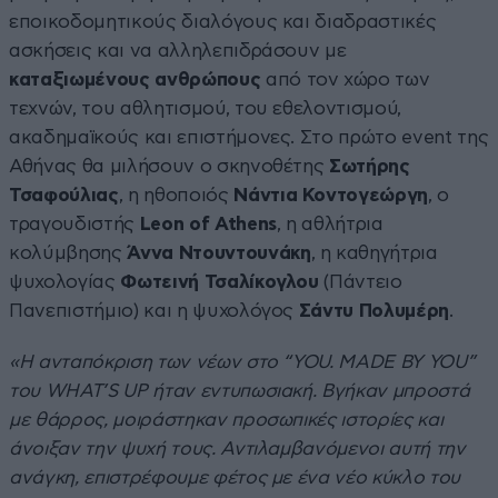
εποικοδομητικούς διαλόγους και διαδραστικές
ασκήσεις και να αλληλεπιδράσουν με
καταξιωμένους
ανθρώπους
από τον χώρο των
τεχνών, του αθλητισμού, του εθελοντισμού,
ακαδημαϊκούς και επιστήμονες. Στο πρώτο event της
Αθήνας θα μιλήσουν ο σκηνοθέτης
Σωτήρης
Τσαφούλιας
, η ηθοποιός
Νάντια Κοντογεώργη
, ο
τραγουδιστής
Leon of Athens
, η αθλήτρια
κολύμβησης
Άννα Ντουντουνάκη
, η καθηγήτρια
ψυχολογίας
Φωτεινή Τσαλίκογλου
(Πάντειο
Πανεπιστήμιο) και η ψυχολόγος
Σάντυ Πολυμέρη
.
«Η ανταπόκριση των νέων στο “YOU. MADE BY YOU”
του WHAT’S UP ήταν εντυπωσιακή. Βγήκαν μπροστά
με θάρρος, μοιράστηκαν προσωπικές ιστορίες και
άνοιξαν την ψυχή τους. Αντιλαμβανόμενοι αυτή την
ανάγκη, επιστρέφουμε φέτος με ένα νέο κύκλο του