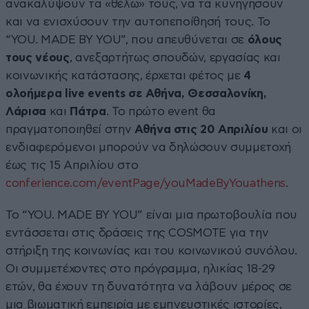
ανακαλύψουν τα «θέλω» τους, να τα κυνηγήσουν
και να ενισχύσουν την αυτοπεποίθησή τους. Το
“YOU. MADE BY YOU”, που απευθύνεται σε
όλους
τους νέους
, ανεξαρτήτως σπουδών, εργασίας και
κοινωνικής κατάστασης, έρχεται φέτος με
4
ολοήμερα live events σε Αθήνα, Θεσσαλονίκη,
Λάρισα
και
Πάτρα
. Το πρώτο event θα
πραγματοποιηθεί στην
Αθήνα στις 20 Απριλίου
και οι
ενδιαφερόμενοι μπορούν να δηλώσουν συμμετοχή
έως τις 15 Απριλίου στο
conferience.com/eventPage/youMadeByYouathens
.
Το “YOU. MADE BY YOU” είναι μια πρωτοβουλία που
εντάσσεται στις δράσεις της COSMOTE για την
στήριξη της κοινωνίας και του κοινωνικού συνόλου.
Οι συμμετέχοντες στο πρόγραμμα, ηλικίας 18-29
ετών, θα έχουν τη δυνατότητα να λάβουν μέρος σε
μια βιωματική εμπειρία με εμπνευστικές ιστορίες,