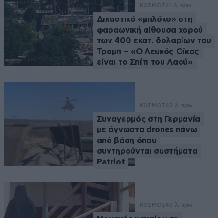
ΚΟΣΜΟΣ
41 λ. πριν
Δικαστικό «μπλόκο» στη
φαραωνική αίθουσα χορού
των 400 εκατ. δολαρίων του
Τραμπ – «Ο Λευκός Οίκος
είναι το Σπίτι του Λαού»
ΚΟΣΜΟΣ
43 λ. πριν
Συναγερμός στη Γερμανία
με άγνωστα drones πάνω
από βάση όπου
συντηρούνται συστήματα
Patriot
ΚΟΣΜΟΣ
45 λ. πριν