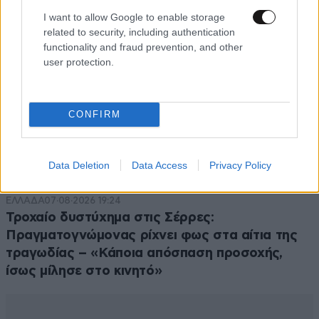
I want to allow Google to enable storage
related to security, including authentication
functionality and fraud prevention, and other
user protection.
CONFIRM
Data Deletion
Data Access
Privacy Policy
ΕΛΛΑΔΑ
07·08·2026 19:24
Τροχαίο δυστύχημα στις Σέρρες:
Πραγματογνώμονας ρίχνει φως στα αίτια της
τραγωδίας – «Κάποια απόσπαση προσοχής,
ίσως μίλησε στο κινητό»