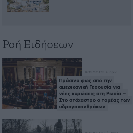
Ροή Ειδήσεων
ΚΟΣΜΟΣ
13 λ. πριν
Πράσινο φως από την
αμερικανική Γερουσία για
νέες κυρώσεις στη Ρωσία –
Στο στόχαστρο ο τομέας των
υδρογονανθράκων