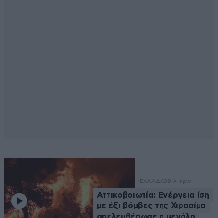
ΕΛΛΑΔΑ
38 λ. πριν
Αττικοβοιωτία: Ενέργεια ίση
με έξι βόμβες της Χιροσίμα
απελευθέρωσε η μεγάλη