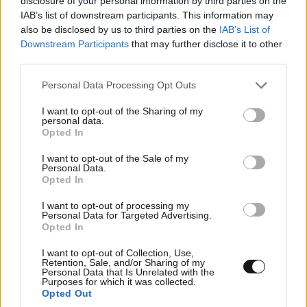
disclosure of your personal information by third parties on the
IAB’s list of downstream participants. This information may
also be disclosed by us to third parties on the
IAB’s List of
Downstream Participants
that may further disclose it to other
third parties.
Please note that this website/app uses one or more Google
Personal Data Processing Opt Outs
services and may gather and store information including but
not limited to your visit or usage behaviour. You may click to
I want to opt-out of the Sharing of my
personal data.
grant or deny consent to Google and its third-party tags to
Opted In
use your data for below specified purposes in below Google
consent section.
I want to opt-out of the Sale of my
Personal Data.
Opted In
ΚΟΣΜΟΣ
07·08·2026 23:03
I want to opt-out of processing my
Το φαραωνικών διαστάσεων κτίριο που χτίζει ο
Personal Data for Targeted Advertising.
Έλον Μασκ λέγεται Terafab και θα κοστίσει 16,8
Opted In
δισ. δολάρια
I want to opt-out of Collection, Use,
Retention, Sale, and/or Sharing of my
Personal Data that Is Unrelated with the
Purposes for which it was collected.
Opted Out