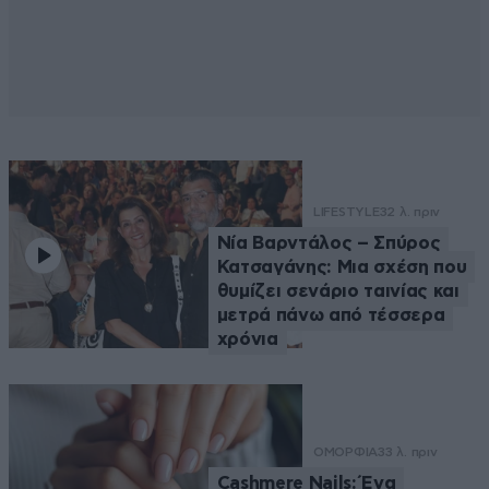
LIFESTYLE
32 λ. πριν
Νία Βαρντάλος – Σπύρος
Κατσαγάνης: Μια σχέση που
θυμίζει σενάριο ταινίας και
μετρά πάνω από τέσσερα
χρόνια
ΟΜΟΡΦΙΑ
33 λ. πριν
Cashmere Nails: Ένα