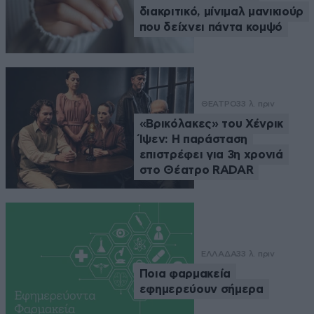
διακριτικό, μίνιμαλ μανικιούρ
που δείχνει πάντα κομψό
ΘΕΑΤΡΟ
33 λ. πριν
«Βρικόλακες» του Χένρικ
Ίψεν: Η παράσταση
επιστρέφει για 3η χρονιά
στο Θέατρο RADAR
ΕΛΛΑΔΑ
33 λ. πριν
Ποια φαρμακεία
εφημερεύουν σήμερα