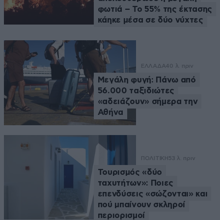
φωτιά – Το 55% της έκτασης
κάηκε μέσα σε δύο νύχτες
ΕΛΛΑΔΑ
40 λ. πριν
Μεγάλη φυγή: Πάνω από
56.000 ταξιδιώτες
«αδειάζουν» σήμερα την
Αθήνα
ΠΟΛΙΤΙΚΗ
53 λ. πριν
Τουρισμός «δύο
ταχυτήτων»: Ποιες
επενδύσεις «σώζονται» και
πού μπαίνουν σκληροί
περιορισμοί