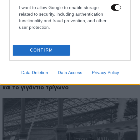
I want to allow Google to enable storage
related to security, including authentication
functionality and fraud prevention, and other
user protection.
CONFIRM
ΚΟΣΜΟΣ
1 ω. πριν
Νέα αρχεία και βίντεο με UFO δημοσίευσε το
Data Deletion
Data Access
Privacy Policy
αμερικανικό Πεντάγωνο: Οι «ψυχρές σφαίρες»
και το γιγάντιο τρίγωνο