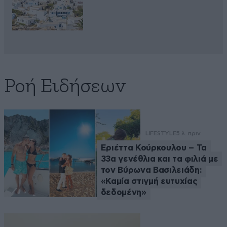
Ροή Ειδήσεων
LIFESTYLE
5 λ. πριν
Εριέττα Κούρκουλου – Τα
33α γενέθλια και τα φιλιά με
τον Βύρωνα Βασιλειάδη:
«Καμία στιγμή ευτυχίας
δεδομένη»