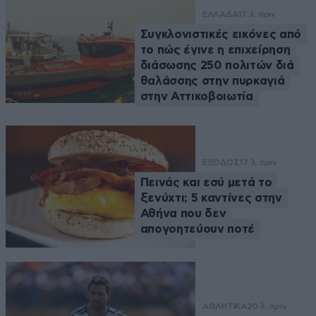
ΕΛΛΑΔΑ
17 λ. πριν
Συγκλονιστικές εικόνες από
το πώς έγινε η επιχείρηση
διάσωσης 250 πολιτών διά
θαλάσσης στην πυρκαγιά
στην Αττικοβοιωτία
ΕΞΟΔΟΣ
17 λ. πριν
Πεινάς και εσύ μετά το
ξενύχτι; 5 καντίνες στην
Αθήνα που δεν
απογοητεύουν ποτέ
ΑΘΛΗΤΙΚΑ
20 λ. πριν