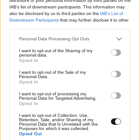
disclosure of your personal information by third parties on the
IAB’s list of downstream participants. This information may
also be disclosed by us to third parties on the
IAB’s List of
Downstream Participants
that may further disclose it to other
third parties.
Please note that this website/app uses one or more Google
Personal Data Processing Opt Outs
services and may gather and store information including but
Έρχεται πλαφόν στα πάγια των λογαριασμών
not limited to your visit or usage behaviour. You may click to
I want to opt-out of the Sharing of my
personal data.
του ηλεκτρικού ρεύματος
grant or deny consent to Google and its third-party tags to
Opted In
use your data for below specified purposes in below Google
consent section.
I want to opt-out of the Sale of my
Personal Data.
Opted In
I want to opt-out of processing my
Ακολουθήστε το
NEWSBEAST
στο
Google News
Personal Data for Targeted Advertising.
Opted In
και μάθετε πρώτοι όλες τις ειδήσεις
I want to opt-out of Collection, Use,
Retention, Sale, and/or Sharing of my
Personal Data that Is Unrelated with the
Purposes for which it was collected.
Opted Out