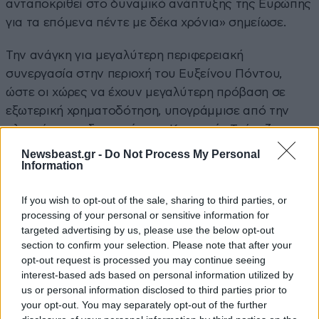
ανταποκριθεί στο δυναμικό ανάπτυξης της Ευρώπης
για τα επόμενα πέντε με δέκα χρόνια» σημείωσε.
Την ανάγκη για μεγαλύτερη περιφερειακή
συνεργασία στην περιοχή του Ευξείνου Πόντου,
ώστε οι χώρες να έχουν μεγαλύτερη πρόβαση σε
εξωτερική χρηματοδότηση, υπογράμμισε από την
πλευρά του ο διοικητής της Κεντρικής Τράπεζας της
Γεωργίας, Κόμπα Γκβενετάτζε (Koba Gvenetadze),
Newsbeast.gr -
Do Not Process My Personal
Information
προσθέτοντας ότι η πανδημία έδειξε πόσο κακό
είναι για μια οικονομία να είναι κλειστή. Ο
If you wish to opt-out of the sale, sharing to third parties, or
Γεωργιανός κεντρικός τραπεζίτης επισήμανε ακόμα
processing of your personal or sensitive information for
ότι το κοινό πρόβλημα που έχουν οι περισσότερες
targeted advertising by us, please use the below opt-out
χώρες της περιοχής, σε σχέση με άλλα κράτη, είναι η
section to confirm your selection. Please note that after your
σημαντική εξάρτησή τους από τον τουρισμό, έναν
opt-out request is processed you may continue seeing
interest-based ads based on personal information utilized by
κλάδο που η πανδημία αναμένεται να επηρεάσει
us or personal information disclosed to third parties prior to
αρνητικά για αρκετά χρόνια.
your opt-out. You may separately opt-out of the further