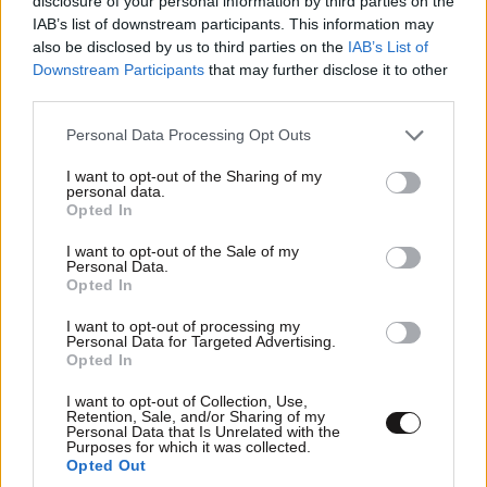
disclosure of your personal information by third parties on the
Υπογράμμισε ότι είναι σημαντικός ο συντονισμός
IAB’s list of downstream participants. This information may
μεταξύ των χωρών για την απλοποίηση των κανόνων
also be disclosed by us to third parties on the
IAB’s List of
Downstream Participants
that may further disclose it to other
μεταφορών, ώστε το έργο των μεταφορικών
third parties.
εταιρειών να γίνει ευκολότερο. Σε περιφερειακό
επίπεδο, συμπλήρωσε, η συνεργασία είναι
Please note that this website/app uses one or more Google
Personal Data Processing Opt Outs
services and may gather and store information including but
σημαντικότερη από ποτέ, όπως και η ροή της
not limited to your visit or usage behaviour. You may click to
I want to opt-out of the Sharing of my
πληροφορίας. Κατά τον ίδιο, σε επίπεδο χωρών
personal data.
grant or deny consent to Google and its third-party tags to
Opted In
χρειάζονται συνετές, αντι-κυκλικές πολιτικές στις
use your data for below specified purposes in below Google
περισσότερες περιπτώσεις. Συμπλήρωσε ότι οι
consent section.
I want to opt-out of the Sale of my
Personal Data.
συνέργειες με διεθνείς οργανισμούς, όπως η
Opted In
Τράπεζα Εμπορίου και Ανάπτυξης του Ευξείνου
Πόντου (“Παρευξείνια”), είναι πάντα σημαντική, γιατί
I want to opt-out of processing my
Personal Data for Targeted Advertising.
πέρα από τους οικονομικούς πόρους που διαθέτουν,
Opted In
χρήσιμα είναι επίσης, για την αντιμετώπιση κρίσεων
I want to opt-out of Collection, Use,
όπως η τρέχουσα, η εμπειρία και ο επαγγελματισμός
Retention, Sale, and/or Sharing of my
Personal Data that Is Unrelated with the
των στελεχών τους.
Purposes for which it was collected.
Opted Out