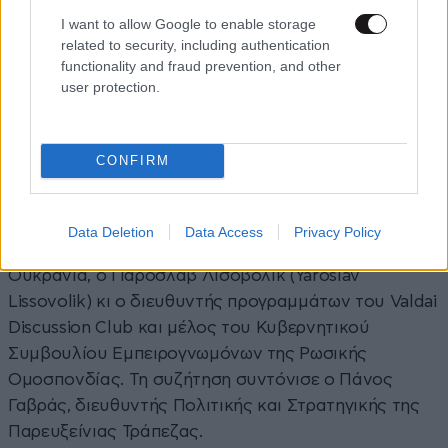
προγραμμάτων στήριξης στους τομείς της γεωργίας
I want to allow Google to enable storage
related to security, including authentication
και των κατασκευών.
functionality and fraud prevention, and other
user protection.
Εισαγωγικές τοποθετήσεις πραγματοποίησαν ακόμα
ο πρόεδρος της Τράπεζας Εμπορίου και Ανάπτυξης
Ευξείνου Πόντου, Ντμίτρι Πάνκιν (Dmitry Pankin), η
CONFIRM
Α’ αναπληρώτρια Γενική Γραμματέας του
Οργανισμού Οικονομικής Συνεργασίας Ευξείνου
Πόντου (ΟΣΕΠ), η Λένα Κοζάρνι (Lenna Koszarny),
Data Deletion
Data Access
Privacy Policy
ιδρύτρια και CEO της Horizon Capital από την
Ουκρανία, ο Γιάροσλαβ Λισόβολικ (Yaroslav
Lissovolik) κι ο διευθυντής προγραμμάτων του Valdai
Discussion Club και μέλος του Κυβερνητικού
Συμβουλίου Εμπειρογνωμόνων της Ρωσικής
Ομοσπονδίας. Τη συζήτηση συντόνισε ο Πάνος
Γαβράς, διευθυντής Πολιτικής και Στρατηγικής της
Παρευξείνιας Τράπεζας.