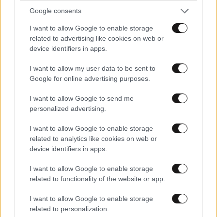
«Συνήθως οι κρίσεις φέρνουν στην επιφάνεια
Google consents
προβλήματα στην οικονομία. Στη διάρκειά τους,
βλέπουμε πολύ καλύτερα τα δομικά προβλήματα
I want to allow Google to enable storage
related to advertising like cookies on web or
των οικονομιών και καθώς αντιμετωπίζουμε την
device identifiers in apps.
τρέχουσα κατάσταση, είναι ευκαιρία να αναλύσουμε
ποια είναι τα πιο ευάλωτα σημεία τους, οι πιο
I want to allow my user data to be sent to
ευάλωτες γωνίες. Ίσως δεν είναι η εποχή για την
Google for online advertising purposes.
προώθηση πλήρων μεταρρυθμίσεων στην οικονομία,
I want to allow Google to send me
αλλά μπορούμε να δούμε με μεγαλύτερη ενάργεια
personalized advertising.
ό,τι θα μας βοηθήσει στο μέλλον. Οι κρίσεις ποτέ δεν
είναι επιθυμητές, αλλά συμβαίνουν, οπότε πρέπει να
I want to allow Google to enable storage
related to analytics like cookies on web or
διασφαλίζουμε ότι μαθαίνουμε τα μαθήματα που
device identifiers in apps.
έχουν να μας δώσουν» επισήμανε, ενώ παρουσίασε
και τα μέτρα που έλαβε η γεωργιανή κυβέρνηση για
I want to allow Google to enable storage
τη στήριξη της οικονομίας μετά το lockdown, όπως
related to functionality of the website or app.
οι φορολογικές ελαφρύνσεις για ανέργους, οι
I want to allow Google to enable storage
φορολογικές “διακοπές” (tax holidays) στον κλάδο
related to personalization.
του τουρισμού και η δρομολόγηση ειδικών