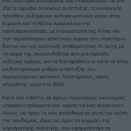
ένα διάστημα αναταραχής και πληθωρισμού- σε μια
25ετή περίοδο συνεχούς ανάπτυξης, τεχνολογικής
προόδου, αυξημένων εμπορευματικών ροών στην
Ευρώπη και τη Νότια Αμερική και της
παγκοσμιοποίησης, με ενσωμάτωση της Κίνας και
των περισσότερων ασιατικών χωρών στο παγκόσμιο
δίκτυο και της πολιτικής σταθερότητας. Κι αυτή, με
τη σειρά της, ακολουθήθηκε από μια περίοδο
αύξησης χρέους, για να διατηρηθούν οι κατά τα άλλα
μη διατηρήσιμοι ρυθμοί ανάπτυξης του
προηγούμενου χρονικού διαστήματος, αρχής
γενομένης γύρω στο 2000.
Κατά τον κ.Βέττα, σε όρους παγκόσμιας οικονομίας
υπάρχουν πράγματα που πρέπει να μας ανησυχούν
όλους, ως προς το πώς εισήλθαμε σε αυτή την κρίση
της πανδημίας, ιδίως ως προς το κομμάτι της
νομισματικής πολιτικής, που εφαρμόστηκε σε