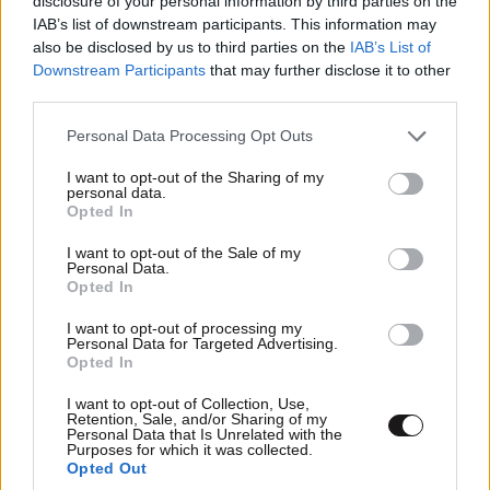
disclosure of your personal information by third parties on the
Ακολουθήστε το
NEWSBEAST
στο
Google News
IAB’s list of downstream participants. This information may
και μάθετε πρώτοι όλες τις ειδήσεις
also be disclosed by us to third parties on the
IAB’s List of
Downstream Participants
that may further disclose it to other
third parties.
Please note that this website/app uses one or more Google
Personal Data Processing Opt Outs
services and may gather and store information including but
not limited to your visit or usage behaviour. You may click to
I want to opt-out of the Sharing of my
personal data.
grant or deny consent to Google and its third-party tags to
Opted In
use your data for below specified purposes in below Google
consent section.
I want to opt-out of the Sale of my
Personal Data.
Opted In
I want to opt-out of processing my
Personal Data for Targeted Advertising.
Opted In
I want to opt-out of Collection, Use,
Retention, Sale, and/or Sharing of my
Personal Data that Is Unrelated with the
ΣΧΌΛΙΑ ΑΝΑΓΝΩΣΤΏΝ
Purposes for which it was collected.
0
Opted Out