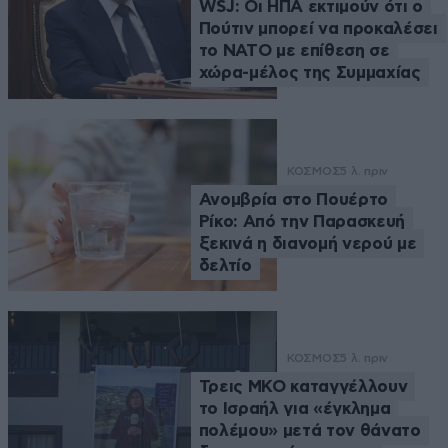
WSJ: Οι ΗΠΑ εκτιμούν ότι ο
Πούτιν μπορεί να προκαλέσει
το ΝΑΤΟ με επίθεση σε
χώρα-μέλος της Συμμαχίας
ΚΟΣΜΟΣ
5 λ. πριν
Ανομβρία στο Πουέρτο
Ρίκο: Από την Παρασκευή
ξεκινά η διανομή νερού με
δελτίο
ΚΟΣΜΟΣ
5 λ. πριν
Τρεις ΜΚΟ καταγγέλλουν
το Ισραήλ για «έγκλημα
πολέμου» μετά τον θάνατο