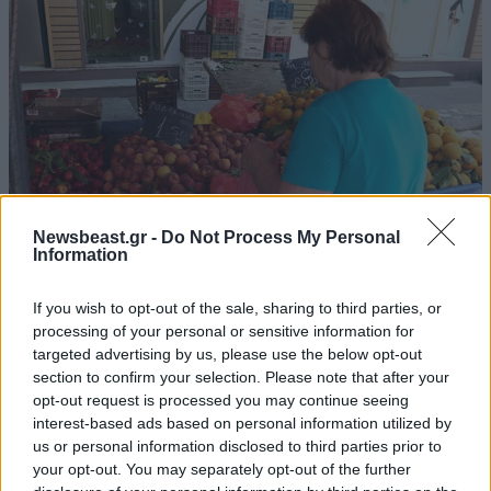
Newsbeast.gr -
Do Not Process My Personal
Information
If you wish to opt-out of the sale, sharing to third parties, or
Συγκρίνουν τις τιμές στους πάγκους των
processing of your personal or sensitive information for
λαϊκών και μετά ψωνίζουν οι καταναλωτές –
targeted advertising by us, please use the below opt-out
Πόσο κοστίζουν τα φρούτα και τα λαχανικά
section to confirm your selection. Please note that after your
opt-out request is processed you may continue seeing
interest-based ads based on personal information utilized by
us or personal information disclosed to third parties prior to
your opt-out. You may separately opt-out of the further