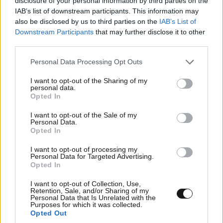
disclosure of your personal information by third parties on the
IAB’s list of downstream participants. This information may
also be disclosed by us to third parties on the
IAB’s List of
Downstream Participants
that may further disclose it to other
third parties.
Please note that this website/app uses one or more Google
Personal Data Processing Opt Outs
services and may gather and store information including but
not limited to your visit or usage behaviour. You may click to
I want to opt-out of the Sharing of my
personal data.
grant or deny consent to Google and its third-party tags to
Opted In
use your data for below specified purposes in below Google
consent section.
I want to opt-out of the Sale of my
Personal Data.
Opted In
I want to opt-out of processing my
Personal Data for Targeted Advertising.
Opted In
I want to opt-out of Collection, Use,
Retention, Sale, and/or Sharing of my
Personal Data that Is Unrelated with the
Purposes for which it was collected.
Opted Out