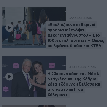
ΕΛΛΑΔΑ
7 λ. πριν
«Βουλιάζουν» οι θερινοί
προορισμοί ενόψει
Δεκαπενταύγουστου – Στο
100% οι πληρότητες – Ουρές
σε λιμάνια, διόδια και ΚΤΕΛ
LIFESTYLE
20 λ. πριν
Η 23χρονη κόρη τoυ Μάικλ
Ντάγκλας και της Κάθριν
Ζέτα Τζόουνς εξελίσσεται
στο νέο it-girl του
Χόλιγουντ