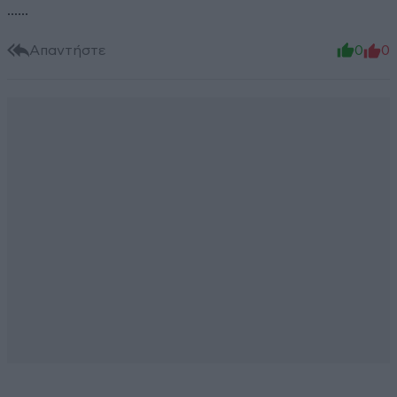
......
Απαντήστε
0
0