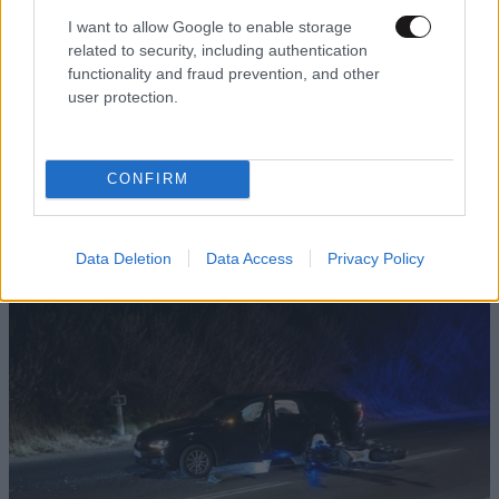
I want to allow Google to enable storage
related to security, including authentication
functionality and fraud prevention, and other
user protection.
ΚΟΣΜΟΣ
2 ω. πριν
Η αυτοκρατορία του «Έντικ» και ο «μεγάλος»
CONFIRM
που φέρεται να βρίσκεται πίσω του – Τι ορίζει ο
όρος Greek Mafia
Data Deletion
Data Access
Privacy Policy