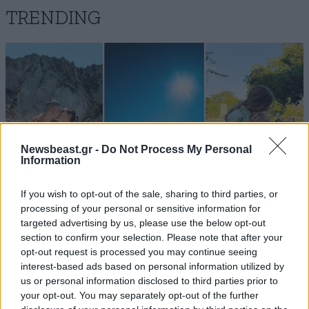
TRENDING
Newsbeast.gr -
Do Not Process My Personal
Information
If you wish to opt-out of the sale, sharing to third parties, or
processing of your personal or sensitive information for
targeted advertising by us, please use the below opt-out
section to confirm your selection. Please note that after your
LIFESTYLE
08·08·2026 19:12
opt-out request is processed you may continue seeing
Εριέττα Κούρκουλου – Τα 33α γενέθλια και τα
interest-based ads based on personal information utilized by
φιλιά με τον Βύρωνα Βασιλειάδη: «Καμία στιγμή
us or personal information disclosed to third parties prior to
your opt-out. You may separately opt-out of the further
ευτυχίας δεδομένη»