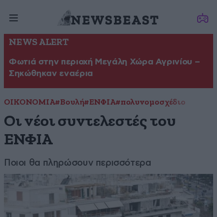
NEWS ALERT
Φωτιά στην περιοχή Μεγάλη Χώρα Αγρινίου –
Σηκώθηκαν εναέρια
ΟΙΚΟΝΟΜΙΑ
#Βουλή
#ΕΝΦΙΑ
#πολυνομοσχέδιο
Οι νέοι συντελεστές του
ΕΝΦΙΑ
Ποιοι θα πληρώσουν περισσότερα