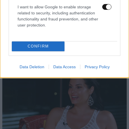
I want to allow Google to enable storage
related to security, including authentication
functionality and fraud prevention, and other
user protection.
ΕΛΛΑΔΑ
05·08·2026 21:24
«Κάηκε το σπίτι μας στην Ελλάδα λίγο πριν
μετακομίσουμε»: Απαρηγόρητη η οικογένεια
CONFIRM
από τη Βρετανία που είδε το όνειρο ζωής να
γίνεται στάχτη
Data Deletion
Data Access
Privacy Policy