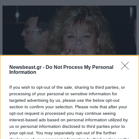
Jim265
19·05·2016 19:49
Δυστυχώς μας κυβερνάει ενα τσούρμο [...] που δεν
ξερουν τι τους γινεται. [...]
Απαντήστε
0
0
Newsbeast.gr -
Do Not Process My Personal
Information
If you wish to opt-out of the sale, sharing to third parties, or
Γιώργος63
19·05·2016 17:45
processing of your personal or sensitive information for
ΕΛΛΑΔΑ
06·08·2026 00:09
targeted advertising by us, please use the below opt-out
Σαν σήμερα 6 Αυγούστου: Πεθαίνει η Ρίτα
Ετσι αριστερά ήθελε ο περήφανος ελληνικός λαός, ας
section to confirm your selection. Please note that after your
Σακελλαρίου, η λαϊκή ντίβα που έκανε τη ζωή
λουστεί τις συνέπειες των πράξεων του πλέον !!!
opt-out request is processed you may continue seeing
interest-based ads based on personal information utilized by
της τραγούδι
Απαντήστε
0
0
us or personal information disclosed to third parties prior to
your opt-out. You may separately opt-out of the further