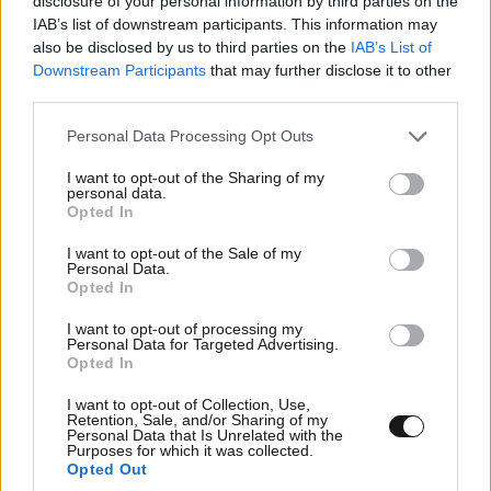
disclosure of your personal information by third parties on the
IAB’s list of downstream participants. This information may
also be disclosed by us to third parties on the
IAB’s List of
Dim Kent
19·05·2016 09:45
Downstream Participants
that may further disclose it to other
third parties.
ΑΥΤΗ είναι η αριστερά, παιδάκια μου. Τους ψηφίσαμε,
ας τους φάμε στην μάπα τώρα! Μην ακούω ΚΙΧ!
Please note that this website/app uses one or more Google
Personal Data Processing Opt Outs
services and may gather and store information including but
Τουμπεκί και πλέρωνε!!!
not limited to your visit or usage behaviour. You may click to
I want to opt-out of the Sharing of my
personal data.
grant or deny consent to Google and its third-party tags to
Απαντήστε
0
1
Opted In
use your data for below specified purposes in below Google
consent section.
I want to opt-out of the Sale of my
Ευρω δεν θελετε;
19·05·2016 10:08
Personal Data.
Opted In
Μην ακούω ΚΙΧ! Τουμπεκί και πλέρωνε!!!
I want to opt-out of processing my
Personal Data for Targeted Advertising.
Απαντήστε
0
1
Opted In
I want to opt-out of Collection, Use,
Retention, Sale, and/or Sharing of my
Personal Data that Is Unrelated with the
Purposes for which it was collected.
Opted Out