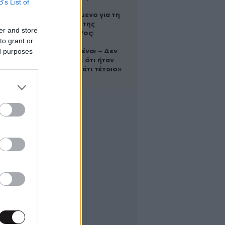
B’s List of
Αφγανό
κατηγορούμενο για τη
δολοφονία της
er and store
Ελίζαμπεθ Ρος:
to grant or
«Είμαστε
ed purposes
συντετριμμένοι – Δεν
έδειξε ποτέ ότι ήταν
ικανός για κάτι τέτοιο»