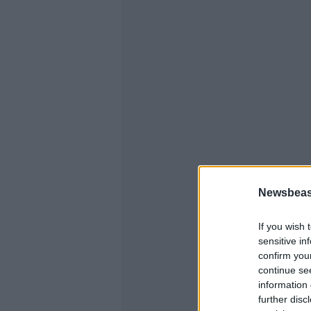
Newsbeast
If you wish 
sensitive in
confirm you
continue se
information 
further disc