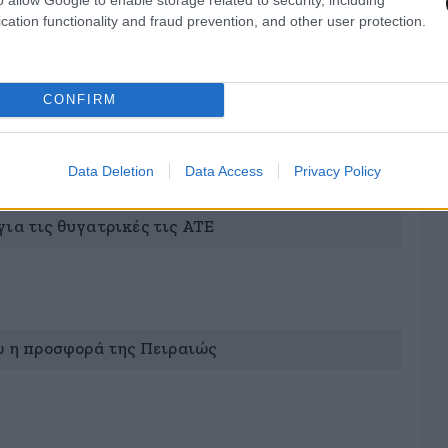
cation functionality and fraud prevention, and other user protection.
CONFIRM
ης κύκλοι της Αγροτικής και του Τ.Τ.
Data Deletion
Data Access
Privacy Policy
ια τις θυγατρικές τις ΑΤΕ
ρώ η προσφορά της Πειραιώς