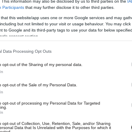
. This information may also be disclosed by us to third parties on the
IA
Participants
that may further disclose it to other third parties.
 that this website/app uses one or more Google services and may gath
including but not limited to your visit or usage behaviour. You may click 
 to Google and its third-party tags to use your data for below specifi
ogle consent section.
σσεται υπέρ της δημιουργίας ενός δημοσίου
ι να λειτουργήσει ως μοχλός ανάπτυξης της
l Data Processing Opt Outs
οντας την ισορροπία του τραπεζικού
o opt-out of the Sharing of my personal data.
In
να απαντήσει υπεύθυνα και με σαφήνεια αν
o opt-out of the Sale of my Personal Data.
υσή της για δημιουργία δημοσίου πυλώνα
In
ική της για την εξυπηρέτηση του ευαίσθητου
to opt-out of processing my Personal Data for Targeted
ing.
In
o opt-out of Collection, Use, Retention, Sale, and/or Sharing
ersonal Data that Is Unrelated with the Purposes for which it
lected.