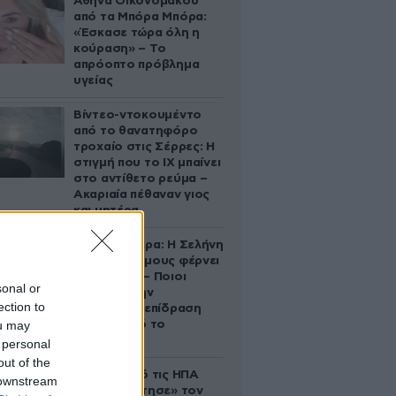
Αθηνά Οικονομάκου
από τα Μπόρα Μπόρα:
«Έσκασε τώρα όλη η
κούραση» – Το
απρόοπτο πρόβλημα
υγείας
Βίντεο-ντοκουμέντο
από το θανατηφόρο
τροχαίο στις Σέρρες: Η
στιγμή που το ΙΧ μπαίνει
στο αντίθετο ρεύμα –
Ακαριαία πέθαναν γιος
και μητέρα
Ζώδια σήμερα: Η Σελήνη
στους Διδύμους φέρνει
ανατροπές – Ποιοι
sonal or
δέχονται την
ection to
ευεργετική επίδραση
ou may
του Δία από το
απόγευμα;
 personal
out of the
Ζευγάρι από τις ΗΠΑ
 downstream
που «υιοθέτησε» τον