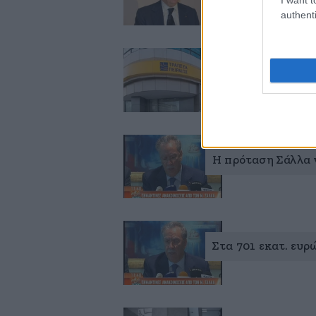
authenti
Πιάστηκαν εξ απήν
Η πρόταση Σάλλα γ
Στα 701 εκατ. ευ