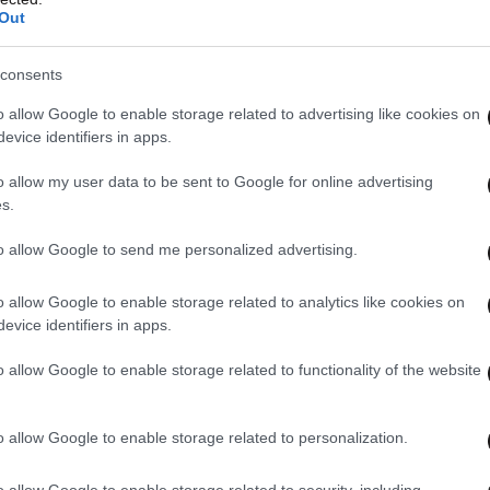
Out
πεζικές καραμπόλες
consents
o allow Google to enable storage related to advertising like cookies on
evice identifiers in apps.
o allow my user data to be sent to Google for online advertising
οράσει ο Σάλλας τις τράπεζες;
s.
to allow Google to send me personalized advertising.
o allow Google to enable storage related to analytics like cookies on
evice identifiers in apps.
υο των τριών τραπεζών
o allow Google to enable storage related to functionality of the website
o allow Google to enable storage related to personalization.
 πρόταση συγχώνευσης ελληνικών τραπεζών
o allow Google to enable storage related to security, including