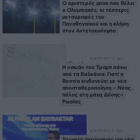
Ο αριστερός μπακ που θέλει
ο Ολυμπιακός, οι τέσσερις
μεταγραφές του
Παναθηναϊκού και η κλήση
στον Αντετοκούνμπο
ΚΟΣΜΟΣ
47 λ. πριν
Η «σκιά» του Τραμπ πάνω
από τα Βαλκάνια: Γιατί η
Βοσνία κινδυνεύει με νέα
αποσταθεροποίηση – Νέος
πόλος στη μάχη Δύσης–
Ρωσίας
ΚΟΣΜΟΣ
52 λ. πριν
Τουρκία: Ισχυρισμός για νέα