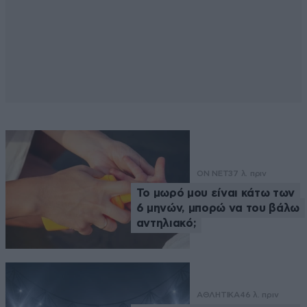
ON NET
37 λ. πριν
Το μωρό μου είναι κάτω των
6 μηνών, μπορώ να του βάλω
αντηλιακό;
ΑΘΛΗΤΙΚΑ
46 λ. πριν