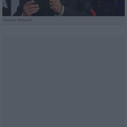
Γιοαχίμ Νάγκελ