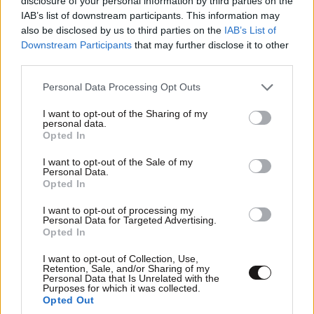
disclosure of your personal information by third parties on the
IAB’s list of downstream participants. This information may
also be disclosed by us to third parties on the
IAB’s List of
ΣΧΌΛΙΑ ΑΝΑΓΝΩΣΤΏΝ
0
Downstream Participants
that may further disclose it to other
third parties.
Please note that this website/app uses one or more Google
Personal Data Processing Opt Outs
services and may gather and store information including but
not limited to your visit or usage behaviour. You may click to
I want to opt-out of the Sharing of my
personal data.
grant or deny consent to Google and its third-party tags to
Opted In
use your data for below specified purposes in below Google
ΠΡΟΣΘΕΣΤΕ ΤΟ ΣΧΟΛΙΟ ΣΑΣ
consent section.
I want to opt-out of the Sale of my
Personal Data.
Opted In
I want to opt-out of processing my
Personal Data for Targeted Advertising.
Opted In
I want to opt-out of Collection, Use,
Retention, Sale, and/or Sharing of my
Personal Data that Is Unrelated with the
Purposes for which it was collected.
Opted Out