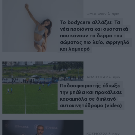
ΟΜΟΡΦΙΑ
9 λ. πριν
Το bodycare αλλάζει: Τα
νέα προϊόντα και συστατικά
που κάνουν το δέρμα του
σώματος πιο λείο, σφριγηλό
και λαμπερό
ΑΘΛΗΤΙΚΑ
9 λ. πριν
Ποδοσφαιριστής έδιωξε
την μπάλα και προκάλεσε
καραμπόλα σε διπλανό
αυτοκινητόδρομο (video)
ΚΟΣΜΟΣ
22 λ. πριν