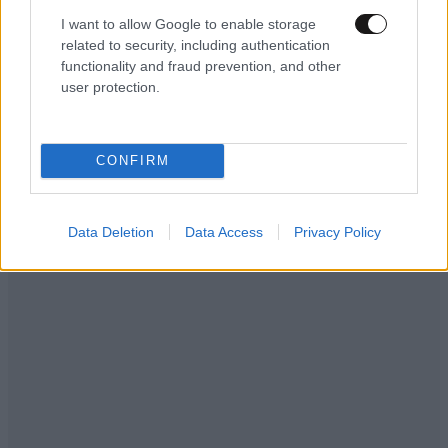
I want to allow Google to enable storage
related to security, including authentication
functionality and fraud prevention, and other
LIFESTYLE
08·08·2026 19:12
user protection.
Εριέττα Κούρκουλου – Τα 33α γενέθλια και τα
φιλιά με τον Βύρωνα Βασιλειάδη: «Καμία στιγμή
ευτυχίας δεδομένη»
CONFIRM
Data Deletion
Data Access
Privacy Policy