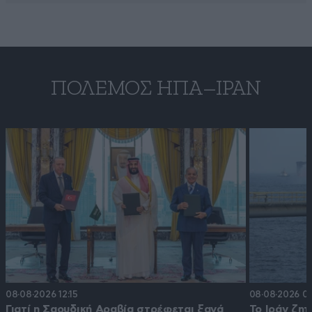
ΠΌΛΕΜΟΣ ΗΠΑ–ΙΡΆΝ
08·08·2026 12:15
08·08·2026 07
Γιατί η Σαουδική Αραβία στρέφεται ξανά
Το Ιράν ζητ