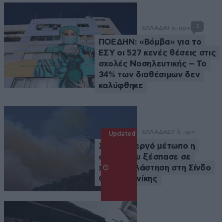
3
ΕΛΛΑΔΑ
1 ω. πριν
ΠΟΕΔΗΝ: «Βόμβα» για το
ΕΣΥ οι 527 κενές θέσεις στις
σχολές Νοσηλευτικής – Το
34% των διαθέσιμων δεν
καλύφθηκε
ΕΛΛΑΔΑ
27 λ. πριν
Updated
Χωρίς ενεργό μέτωπο η
φωτιά που ξέσπασε σε
χαμηλή βλάστηση στη Σίνδο
Θεσσαλονίκης