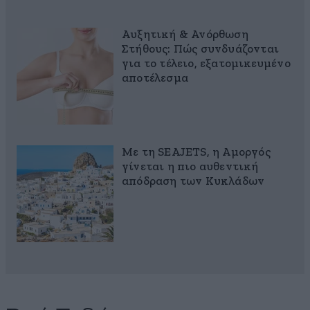
Αυξητική & Ανόρθωση
Στήθους: Πώς συνδυάζονται
για το τέλειο, εξατομικευμένο
αποτέλεσμα
Με τη SEAJETS, η Αμοργός
γίνεται η πιο αυθεντική
απόδραση των Κυκλάδων