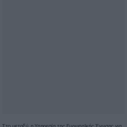
Στο μεταξύ, η Υπηρεσία της Ευρωπαϊκής Ένωσης για