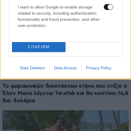
I want to allow Google to enable storage
related to security, including authentication
functionality and fraud prevention, and other
user protection.
CONFIRM
Data Deletion
Data Access
Privacy Policy
ΚΟΣΜΟΣ
07·08·2026 23:03
Το φαραωνικών διαστάσεων κτίριο που χτίζει ο
Έλον Μασκ λέγεται Terafab και θα κοστίσει 16,8
δισ. δολάρια