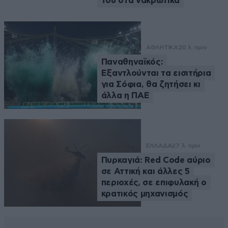
του στα νακρωτικά
ΑΘΛΗΤΙΚΑ
20 λ. πριν
Παναθηναϊκός:
Εξαντλούνται τα εισιτήρια
για Σόφια, θα ζητήσει κι
άλλα η ΠΑΕ
ΕΛΛΑΔΑ
27 λ. πριν
Πυρκαγιά: Red Code αύριο
σε Αττική και άλλες 5
περιοχές, σε επιφυλακή ο
κρατικός μηχανισμός