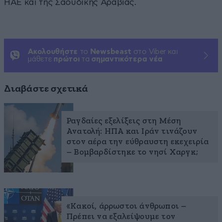
ΗΑΕ και της Σαουδικής Αραβίας.
Ακολουθήστε
το
Newsbeast
στο Viber και
μάθετε
πρώτοι
τα
σημαντικότερα νέα
Διαβάστε σχετικά
Ραγδαίες εξελίξεις στη Μέση
Ανατολή: ΗΠΑ και Ιράν τινάζουν
στον αέρα την εύθραυστη εκεχειρία
– Βομβαρδίστηκε το νησί Χαργκ;
«Κακοί, άρρωστοι άνθρωποι –
Πρέπει να εξαλείψουμε τον