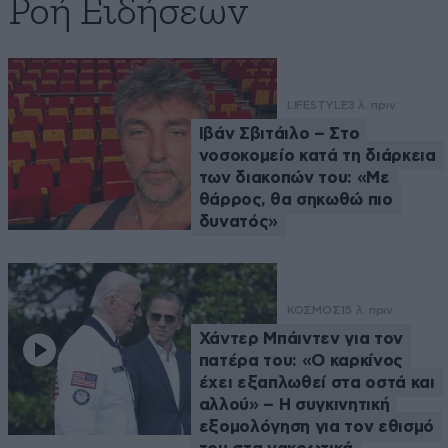
Ροή Ειδήσεων
LIFESTYLE
3 λ. πριν
Ιβάν Σβιτάιλο – Στο
νοσοκομείο κατά τη διάρκεια
των διακοπών του: «Με
θάρρος, θα σηκωθώ πιο
δυνατός»
ΚΟΣΜΟΣ
15 λ. πριν
Χάντερ Μπάιντεν για τον
πατέρα του: «Ο καρκίνος
έχει εξαπλωθεί στα οστά και
αλλού» – Η συγκινητική
εξομολόγηση για τον εθισμό