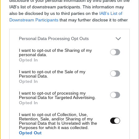
disclosure of your personal information by third parties on the
IAB’s list of downstream participants. This information may
also be disclosed by us to third parties on the
IAB’s List of
Downstream Participants
that may further disclose it to other
third parties.
Please note that this website/app uses one or more Google
Personal Data Processing Opt Outs
services and may gather and store information including but
not limited to your visit or usage behaviour. You may click to
I want to opt-out of the Sharing of my
personal data.
grant or deny consent to Google and its third-party tags to
Opted In
use your data for below specified purposes in below Google
consent section.
I want to opt-out of the Sale of my
Personal Data.
Opted In
I want to opt-out of processing my
Personal Data for Targeted Advertising.
Opted In
I want to opt-out of Collection, Use,
Retention, Sale, and/or Sharing of my
Personal Data that Is Unrelated with the
Purposes for which it was collected.
Opted Out