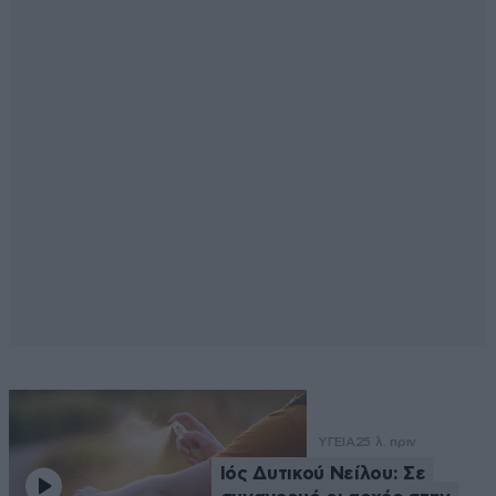
ΥΓΕΙΑ
25 λ. πριν
Ιός Δυτικού Νείλου: Σε