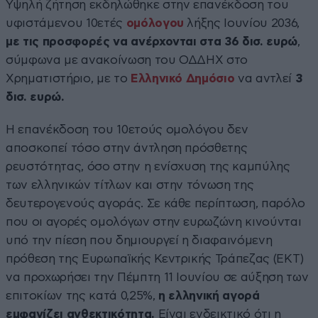
Υψηλή ζήτηση εκδηλώθηκε στην επανέκδοση του
υφιστάμενου 10ετές
ομόλογου
λήξης Ιουνίου 2036,
με τις προσφορές να ανέρχονται στα 36 δισ. ευρώ
,
σύμφωνα με ανακοίνωση του ΟΔΔΗΧ στο
Χρηματιστήριο, με το
Ελληνικό Δημόσιο
να αντλεί
3
δισ. ευρώ.
Η επανέκδοση του 10ετούς ομολόγου δεν
αποσκοπεί τόσο στην άντληση πρόσθετης
ρευστότητας, όσο στην η ενίσχυση της καμπύλης
των ελληνικών τίτλων και στην τόνωση της
δευτερογενούς αγοράς. Σε κάθε περίπτωση, παρόλο
που οι αγορές ομολόγων στην ευρωζώνη κινούνται
υπό την πίεση που δημιουργεί η διαφαινόμενη
πρόθεση της Ευρωπαϊκής Κεντρικής Τράπεζας (ΕΚΤ)
να προχωρήσει την Πέμπτη 11 Ιουνίου σε αύξηση των
επιτοκίων της κατά 0,25%,
η ελληνική αγορά
εμφανίζει ανθεκτικότητα.
Είναι ενδεικτικό ότι η