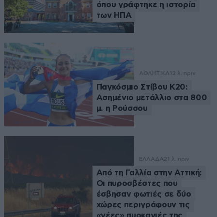
όπου γράφτηκε η ιστορία
των ΗΠΑ
ΑΘΛΗΤΙΚΑ
12 λ. πριν
Παγκόσμιο Στίβου Κ20:
Ασημένιο μετάλλιο στα 800
μ. η Ρούσσου
ΕΛΛΑΔΑ
21 λ. πριν
Από τη Γαλλία στην Αττική:
Οι πυροσβέστες που
έσβησαν φωτιές σε δύο
χώρες περιγράφουν τις
«νέες» πυρκαγιές της