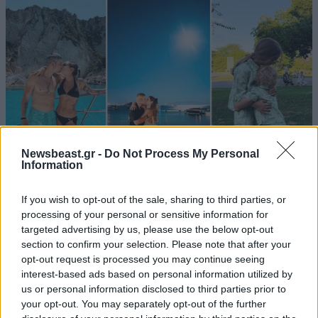
Newsbeast.gr -
Do Not Process My Personal
Information
If you wish to opt-out of the sale, sharing to third parties, or
LIFESTYLE
08·08·2026 19:12
processing of your personal or sensitive information for
Εριέττα Κούρκουλου – Τα 33α γενέθλια και τα
targeted advertising by us, please use the below opt-out
φιλιά με τον Βύρωνα Βασιλειάδη: «Καμία στιγμή
section to confirm your selection. Please note that after your
ευτυχίας δεδομένη»
opt-out request is processed you may continue seeing
interest-based ads based on personal information utilized by
us or personal information disclosed to third parties prior to
your opt-out. You may separately opt-out of the further