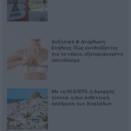
Αυξητική & Ανόρθωση
Στήθους: Πώς συνδυάζονται
για το τέλειο, εξατομικευμένο
αποτέλεσμα
Με τη SEAJETS, η Αμοργός
γίνεται η πιο αυθεντική
απόδραση των Κυκλάδων