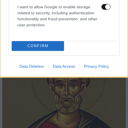
I want to allow Google to enable storage
related to security, including authentication
functionality and fraud prevention, and other
ΚΟΣΜΟΣ
3 ω. πριν
user protection.
Η αυτοκρατορία του «Έντικ» και ο «μεγάλος»
που φέρεται να βρίσκεται πίσω του – Τι ορίζει ο
όρος Greek Mafia
CONFIRM
Data Deletion
Data Access
Privacy Policy