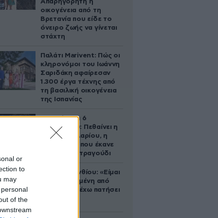
Απαρηγόρητη η
οικογένεια από τη
Βρετανία που είδε το
όνειρο ζωής να γίνεται
στάχτη
Παλάτι Marivent: Πώς οι
κληρονόμοι του Ιωάννη
Σαριδάκη αφαίρεσαν
1.300 έργα τέχνης από
τη βασιλική οικογένεια
της Ισπανίας
Σαν σήμερα 6
Αυγούστου: Πεθαίνει η
Ρίτα Σακελλαρίου, η
λαϊκή ντίβα που έκανε
τη ζωή της τραγούδι
sonal or
ection to
Μαρία Κορινθίου: «Είμαι
ou may
πιο ευτυχισμένη από
 personal
ποτέ – Ναι, έχω πατήσει
φρένο»
out of the
 downstream