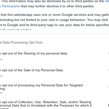
. This information may also be disclosed by us to third parties on the
IA
αι CME. Οι συναλλαγές πραγματοποιήθηκαν στα
Participants
that may further disclose it to other third parties.
διαπραγματεύονται τα βασικά παγκόσμια
 that this website/app uses one or more Google services and may gath
ν, το Intercontinental Exchange (ICE) και το
including but not limited to your visit or usage behaviour. You may click 
ME). Και τα δύο χρηματιστήρια αρνήθηκαν να
 to Google and its third-party tags to use your data for below specifi
της υπόθεσης δήλωσε στο Reuters ότι το CME
ogle consent section.
l Data Processing Opt Outs
σεις προκάλεσαν εκκλήσεις από νομικούς
o opt-out of the Sharing of my personal data.
ς ρυθμιστικές αρχές να εξετάσουν αν
In
ροφόρηση ή διαρροές
. Οι traders
εντόπισαν για
o opt-out of the Sale of my Personal Data.
αγές στις 23 Μαρτίου, λίγα λεπτά πριν ο
In
αθυστέρηση στις απειλούμενες επιθέσεις
οδομών, γεγονός που οδήγησε σε πτώση των
to opt-out of processing my Personal Data for Targeted
ing.
In
o opt-out of Collection, Use, Retention, Sale, and/or Sharing
ersonal Data that Is Unrelated with the Purposes for which it
lected.