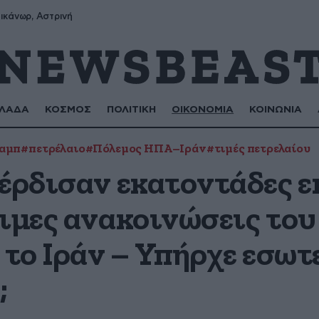
πληροφόρηση;
ικάνωρ, Αστρινή
ΛΑΔΑ
ΚΟΣΜΟΣ
ΠΟΛΙΤΙΚΗ
ΟΙΚΟΝΟΜΙΑ
ΚΟΙΝΩΝΙΑ
αμπ
#πετρέλαιο
#Πόλεμος ΗΠΑ–Ιράν
#τιμές πετρελαίου
κέρδισαν εκατοντάδες 
ιμες ανακοινώσεις του
 το Ιράν – Υπήρχε εσωτ
;