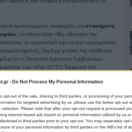
ντιδράσεις και αιτήματα για έρευνα από τις
περνά προηγούμενες αναφορές για
στοιχήματα
λαρίων
, τα οποία είχαν ήδη οδηγήσει την
οποιήσει το προσωπικό της να μην χρησιμοποιεί
κονομικό όφελος. Πηγή με γνώση της υπόθεσης
ρίλιο ότι η Επιτροπή Εμπορίας Συμβολαίων
ευμάτων των ΗΠΑ (CFTC) διερευνά την
χει επιβεβαιώσει επίσημα ότι βρίσκεται σε
.gr -
Do Not Process My Personal Information
to opt-out of the sale, sharing to third parties, or processing of your per
κριβώσει ποιος πραγματοποίησε τα στοιχήματα
formation for targeted advertising by us, please use the below opt-out s
r selection. Please note that after your opt-out request is processed y
ες Πολιτείες ή άλλη χώρα. Οι κινήσεις
eing interest-based ads based on personal information utilized by us or
δή στοιχήματα ότι οι τιμές θα υποχωρούσαν, σε
disclosed to third parties prior to your opt-out. You may separately opt-
ντικής εκπλήρωσης αργού πετρελαίου, ντίζελ
losure of your personal information by third parties on the IAB’s list of