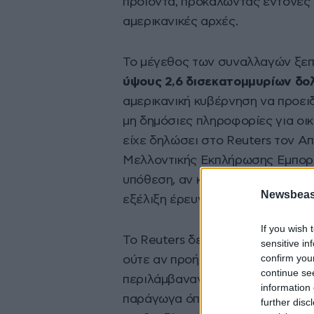
προϊόντα, προκαλώντας έντονες α
αμερικανικές αρχές.
Το μέγεθος των συναλλαγών ξε
ύψους 2,6 δισεκατομμυρίων δο
αμερικανική κυβέρνηση να προειδ
μη δημόσιες πληροφορίες για οι
είχε δηλώσει στο Reuters τον Απ
Μελλοντικής Εκπλήρωσης Εμπορ
υπόθεση, αν και η υπηρεσία δεν έ
Newsbeast
εξέλιξη έρευνα.
If you wish 
Το Reuters δεν κατάφερε να εξα
sensitive in
confirm you
ούτε αν προήλθαν από τις Ηνωμέν
continue se
περιλάμβαναν short θέσεις, δηλα
information 
παράγωγα όπως συμβόλαια μελλο
further disc