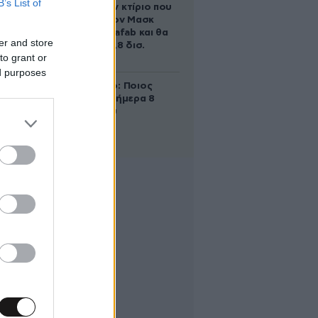
B’s List of
διαστάσεων κτίριο που
χτίζει ο Έλον Μασκ
λέγεται Terafab και θα
er and store
κοστίσει 16,8 δισ.
to grant or
δολάρια
ed purposes
Εορτολόγιο: Ποιος
γιορτάζει σήμερα 8
Αυγούστου