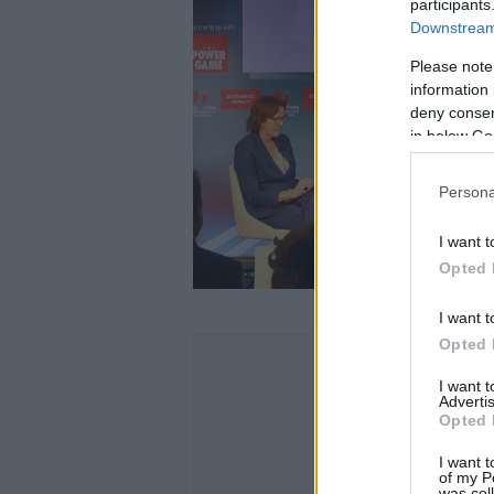
participants
Downstream 
Please note
information 
deny consent
in below Go
Persona
I want t
Opted 
I want t
Opted 
I want 
Advertis
Opted 
I want t
of my P
was col