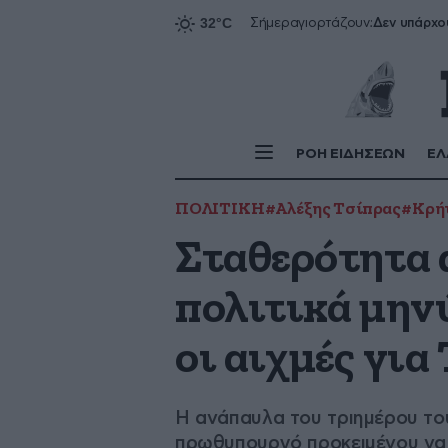
Δεν υπάρχο
Σήμερα
γιορτάζουν:
ΡΟΗ ΕΙΔΗΣΕΩΝ
ΕΛ
ΠΟΛΙΤΙΚΗ
#Αλέξης Τσίπρας
#Κρή
Σταθερότητα 
πολιτικά μην
οι αιχμές για
Η ανάπαυλα του τριημέρου του
πρωθυπουργό προκειμένου να π