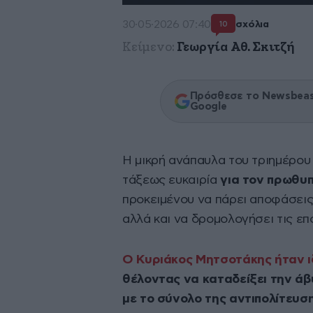
30·05·2026 07:40
σχόλια
10
Κείμενο:
Γεωργία Αθ. Σκιτζή
Πρόσθεσε το Newsbeast
Google
Η μικρή ανάπαυλα του τριημέρου
τάξεως ευκαιρία
για τον πρωθυπ
προκειμένου να πάρει αποφάσεις 
αλλά και να δρομολογήσει τις επό
Ο Κυριάκος Μητσοτάκης ήταν ιδ
θέλοντας να καταδείξει την άβυ
με το σύνολο της αντιπολίτευση