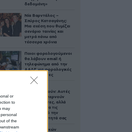
δεδομένη»
Νία Βαρντάλος –
Σπύρος Κατσαγάνης:
Μια σχέση που θυμίζει
σενάριο ταινίας και
μετρά πάνω από
τέσσερα χρόνια
Ποιοι φορολογούμενοι
θα λάβουν email ή
τηλεφώνημα από την
ΑΑΔΕ για φορολογικές
εκκρεμότητες
Ογκολόγοι
προειδοποιούν: Αυτές
sonal or
οι τροφές, περνούν
ection to
απαρατήρητες, αλλά
καλό είναι να τις
ou may
βγάλετε από την
 personal
καθημερινότητά σας
out of the
 downstream
Το φαραωνικών