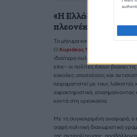
authenti
«Η Ελλάδα διαθέτει 
πλεονέκτημα έναντ
Το μήνυμα κατά του λαϊκισμού δ
Ο
Κυριάκος Μητσοτάκης
υποστή
ιδιαίτερο πολιτικό πλεονέκτημα
είπε– οι πολίτες έχουν βιώσει τι
εύκολες υποσχέσεις και αντισυστ
πειραματιστεί με τους λαϊκιστές 
χαρακτηριστικά, επισημαίνοντας 
κοντά στη χρεοκοπία.
Με τη συγκεκριμένη αναφορά, ο 
σαφή πολιτική διαχωριστική γρα
της αντιπολίτευσης, προβάλλοντ