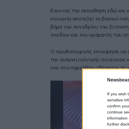
Έχοντας την πεποίθηση εδώ και χ
κοινωνία αποτελεί το βασικό πολ
βήμα του συνεδρίου του Economi
σχεδίου και του οράματός του σ
Ο πρωθυπουργός επιχείρησε να σ
την ανάγκη πολιτικής συνέχειας
που στο παρελθόν οδήγησαν τη χ
Newsbeast
If you wish 
sensitive in
confirm you
continue se
information 
further disc