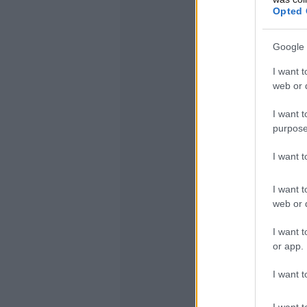
Opted 
Google 
I want t
web or d
I want t
purpose
I want 
I want t
web or d
I want t
or app.
I want t
I want t