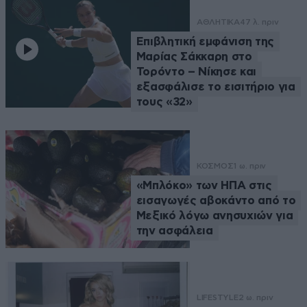
ΑΘΛΗΤΙΚΑ
47 λ. πριν
Επιβλητική εμφάνιση της
Μαρίας Σάκκαρη στο
Τορόντο – Νίκησε και
εξασφάλισε το εισιτήριο για
τους «32»
ΚΟΣΜΟΣ
1 ω. πριν
«Μπλόκο» των ΗΠΑ στις
εισαγωγές αβοκάντο από το
Μεξικό λόγω ανησυχιών για
την ασφάλεια
LIFESTYLE
2 ω. πριν