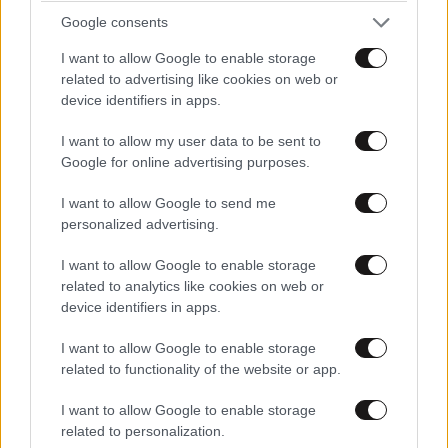
Google consents
I want to allow Google to enable storage
related to advertising like cookies on web or
device identifiers in apps.
I want to allow my user data to be sent to
Google for online advertising purposes.
I want to allow Google to send me
personalized advertising.
I want to allow Google to enable storage
ΕΛΛΑΔΑ
05·08·2026 21:24
related to analytics like cookies on web or
«Κάηκε το σπίτι μας στην Ελλάδα λίγο πριν
device identifiers in apps.
μετακομίσουμε»: Απαρηγόρητη η οικογένεια
I want to allow Google to enable storage
από τη Βρετανία που είδε το όνειρο ζωής να
related to functionality of the website or app.
γίνεται στάχτη
I want to allow Google to enable storage
related to personalization.