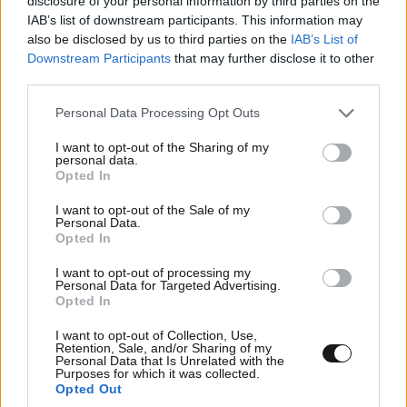
disclosure of your personal information by third parties on the
IAB’s list of downstream participants. This information may
also be disclosed by us to third parties on the
IAB’s List of
Downstream Participants
that may further disclose it to other
third parties.
Please note that this website/app uses one or more Google
Personal Data Processing Opt Outs
services and may gather and store information including but
not limited to your visit or usage behaviour. You may click to
I want to opt-out of the Sharing of my
personal data.
grant or deny consent to Google and its third-party tags to
Opted In
use your data for below specified purposes in below Google
consent section.
I want to opt-out of the Sale of my
Personal Data.
Opted In
I want to opt-out of processing my
Personal Data for Targeted Advertising.
Opted In
I want to opt-out of Collection, Use,
Retention, Sale, and/or Sharing of my
TRENDING
Personal Data that Is Unrelated with the
Purposes for which it was collected.
Opted Out