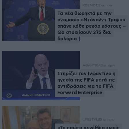
ΚΟΣΜΟΣ
2 ω. πριν
Τα νέα θωρηκτά με την
ονομασία «Ντόναλντ Τραμπ»
σπάνε κάθε ρεκόρ κόστους –
Θα στοιχίσουν 275 δισ.
δολάρια
ΑΘΛΗΤΙΚΑ
3 ω. πριν
Στηρίζει τον Ινφαντίνο η
ηγεσία της FIFA μετά τις
αντιδράσεις για το FIFA
Forward Enterprise
LIFESTYLE
3 ω. πριν
«Τα πρώτα γενέθλια χωρίς