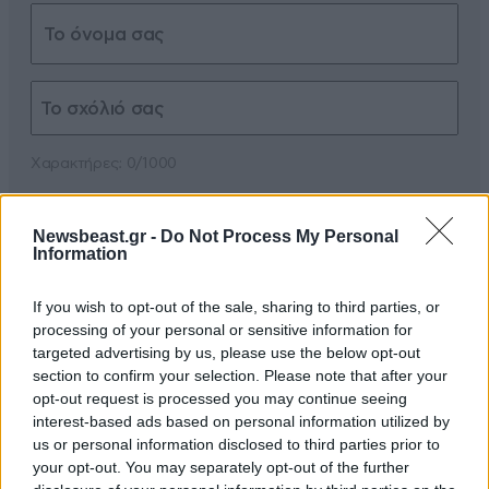
Xαρακτήρες: 0/1000
Διαβάστε και ακολουθήστε τους κανόνες σχολιασμού
Newsbeast.gr -
Do Not Process My Personal
Information
ΠΡΟΣΘΗΚΗ
If you wish to opt-out of the sale, sharing to third parties, or
processing of your personal or sensitive information for
targeted advertising by us, please use the below opt-out
Κακός
08·07·2025 15:53
section to confirm your selection. Please note that after your
opt-out request is processed you may continue seeing
Αλήθεια; Πόσο τους κόστισε το βραβείο;
interest-based ads based on personal information utilized by
us or personal information disclosed to third parties prior to
Απαντήστε
0
0
your opt-out. You may separately opt-out of the further