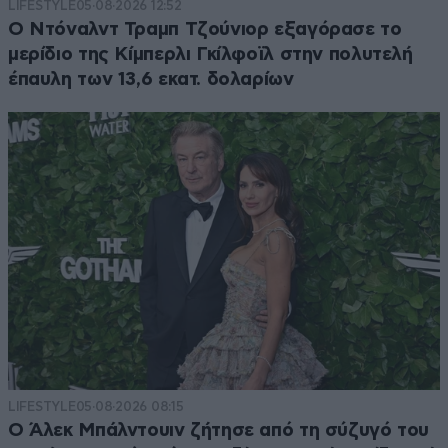
LIFESTYLE
05·08·2026 12:52
Ο Ντόναλντ Τραμπ Τζούνιορ εξαγόρασε το
μερίδιο της Κίμπερλι Γκίλφοϊλ στην πολυτελή
έπαυλη των 13,6 εκατ. δολαρίων
LIFESTYLE
05·08·2026 08:15
Ο Άλεκ Μπάλντουιν ζήτησε από τη σύζυγό του