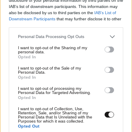
disclosure of your personal information by third parties on the
IAB’s list of downstream participants. This information may
also be disclosed by us to third parties on the
IAB’s List of
Downstream Participants
that may further disclose it to other
Ακολουθήστε το
NEWSBEAST
στο
Google News
third parties.
και μάθετε πρώτοι όλες τις ειδήσεις
Please note that this website/app uses one or more Google
Personal Data Processing Opt Outs
services and may gather and store information including but
not limited to your visit or usage behaviour. You may click to
I want to opt-out of the Sharing of my
personal data.
grant or deny consent to Google and its third-party tags to
Opted In
use your data for below specified purposes in below Google
consent section.
I want to opt-out of the Sale of my
Personal Data.
Opted In
I want to opt-out of processing my
Personal Data for Targeted Advertising.
Opted In
I want to opt-out of Collection, Use,
Retention, Sale, and/or Sharing of my
Personal Data that Is Unrelated with the
Purposes for which it was collected.
Opted Out