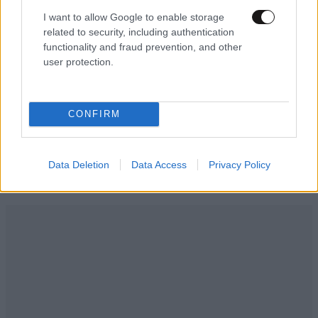
I want to allow Google to enable storage
related to security, including authentication
ΠΡΟΣΘΗΚΗ
functionality and fraud prevention, and other
user protection.
Φαγητό;
03·08·2024 15:08
CONFIRM
Βάλτε και καφέ!
Data Deletion
Data Access
Privacy Policy
Απαντήστε
0
0