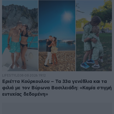
LIFESTYLE
08·08·2026 19:12
Εριέττα Κούρκουλου – Τα 33α γενέθλια και τα
φιλιά με τον Βύρωνα Βασιλειάδη: «Καμία στιγμή
ευτυχίας δεδομένη»