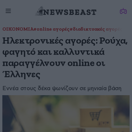
ΟΙΚΟΝΟΜΙΑ
#online αγορές
#διαδικτυακές αγορές
#ηλ
Ηλεκτρονικές αγορές: Ρούχα,
φαγητό και καλλυντικά
παραγγέλνουν οnline οι
Έλληνες
Εννέα στους δέκα ψωνίζουν σε μηνιαία βάση