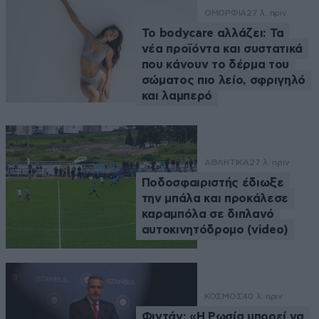
ΟΜΟΡΦΙΑ
27 λ. πριν
Το bodycare αλλάζει: Τα
νέα προϊόντα και συστατικά
που κάνουν το δέρμα του
σώματος πιο λείο, σφριγηλό
και λαμπερό
ΑΘΛΗΤΙΚΑ
27 λ. πριν
Ποδοσφαιριστής έδιωξε
την μπάλα και προκάλεσε
καραμπόλα σε διπλανό
αυτοκινητόδρομο (video)
ΚΟΣΜΟΣ
40 λ. πριν
Φιντάν: «Η Ρωσία μπορεί να