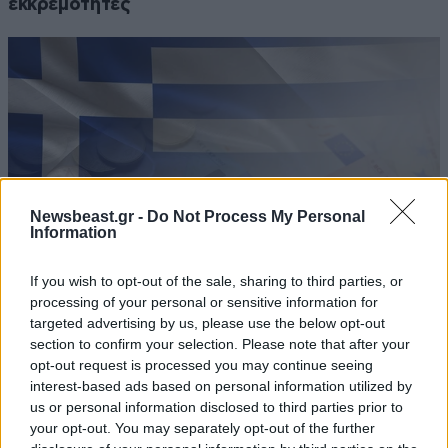
εκκρεμότητες
Newsbeast.gr -
Do Not Process My Personal
Information
If you wish to opt-out of the sale, sharing to third parties, or
processing of your personal or sensitive information for
targeted advertising by us, please use the below opt-out
Πληρωμές e-ΕΦΚΑ και ΔΥΠΑ: Πάνω από 56
section to confirm your selection. Please note that after your
εκατ. ευρώ σε 58.000 δικαιούχους έως τις 14
opt-out request is processed you may continue seeing
interest-based ads based on personal information utilized by
Αυγούστου
us or personal information disclosed to third parties prior to
your opt-out. You may separately opt-out of the further