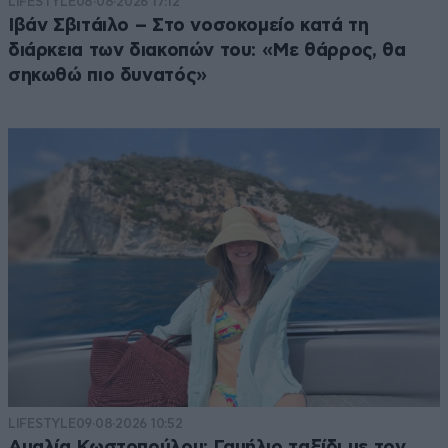
LIFESTYLE
08·08·2026 17:12
Ιβάν Σβιτάιλο – Στο νοσοκομείο κατά τη
διάρκεια των διακοπών του: «Με θάρρος, θα
σηκωθώ πιο δυνατός»
LIFESTYLE
09·08·2026 10:52
Αμαλία Κωστοπούλου: Γαμήλιο ταξίδι με τον