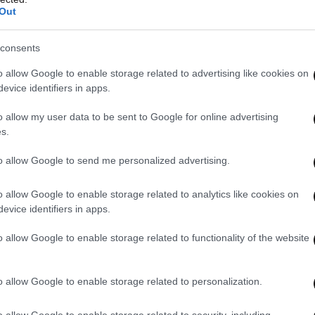
Out
consents
o allow Google to enable storage related to advertising like cookies on
evice identifiers in apps.
o allow my user data to be sent to Google for online advertising
s.
πάρχει μία άνοδος το τελευταίο 10ημερο, η
δύο πολέμους, οι οποίοι είναι ενεργοί, και όπως
to allow Google to send me personalized advertising.
ηνά καύσιμα όσο διαρκεί ο πόλεμος στην
 ναυαρχίδα στα ορυκτά καύσιμα που έρχονται στην
o allow Google to enable storage related to analytics like cookies on
evice identifiers in apps.
o allow Google to enable storage related to functionality of the website
σε: «Το υπουργείο, με την επιβολή πλαφόν να
αλισμένοι οι καταναλωτές για την αισχροκέρδεια.
o allow Google to enable storage related to personalization.
υτή την στιγμή. Είναι μία τιμή «τσιμπημένη». Δεν
άδα και στην Ευρώπη. Σε σχέση με τις άλλες
o allow Google to enable storage related to security, including