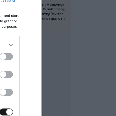
B’s List of
Στα ίχνη της «Αράχνης»
του Άσαντ: Ο άνθρωπος
των βασανιστηρίων της
er and store
Συρίας εντοπίστηκε στη
to grant or
Ρωσία
ed purposes