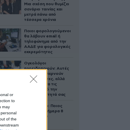
Μια σχέση που θυμίζει
σενάριο ταινίας και
μετρά πάνω από
τέσσερα χρόνια
Ποιοι φορολογούμενοι
θα λάβουν email ή
τηλεφώνημα από την
ΑΑΔΕ για φορολογικές
εκκρεμότητες
Ογκολόγοι
προειδοποιούν: Αυτές
οι τροφές, περνούν
απαρατήρητες, αλλά
καλό είναι να τις
βγάλετε από την
sonal or
καθημερινότητά σας
ection to
Εορτολόγιο: Ποιος
ou may
γιορτάζει σήμερα 8
 personal
Αυγούστου
out of the
 downstream