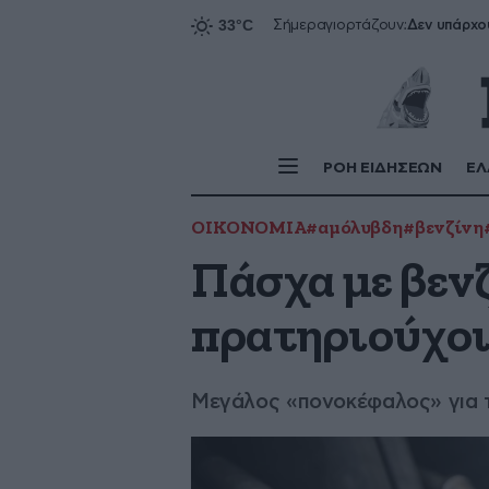
Δεν υπάρχο
Σήμερα
γιορτάζουν:
ΡΟΗ ΕΙΔΗΣΕΩΝ
ΕΛ
ΟΙΚΟΝΟΜΙΑ
#αμόλυβδη
#βενζίνη
Πάσχα με βενζ
πρατηριούχο
Μεγάλος «πονοκέφαλος» για τ