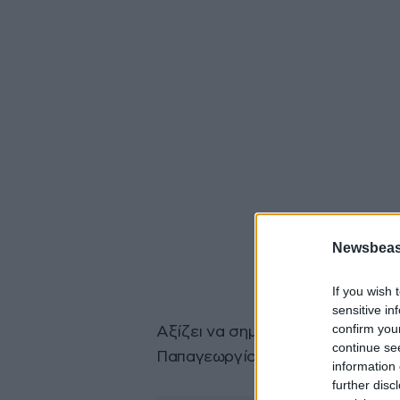
Newsbeast
If you wish 
sensitive in
confirm you
Αξίζει να σημειωθεί ότι πρόσφα
continue se
Παπαγεωργίου, μιλώντας στο ME
information 
further disc