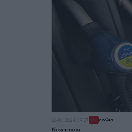
26·03·2024 09:27
σχόλια
13
Newsroom