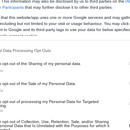
. This information may also be disclosed by us to third parties on the
IA
Participants
that may further disclose it to other third parties.
 that this website/app uses one or more Google services and may gath
including but not limited to your visit or usage behaviour. You may click 
 to Google and its third-party tags to use your data for below specifi
ogle consent section.
l Data Processing Opt Outs
o opt-out of the Sharing of my personal data.
In
o opt-out of the Sale of my Personal Data.
In
to opt-out of processing my Personal Data for Targeted
ing.
In
o opt-out of Collection, Use, Retention, Sale, and/or Sharing
ersonal Data that Is Unrelated with the Purposes for which it
lected.