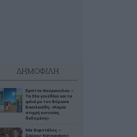
ΔΗΜΟΦΙΛΗ
Εριέττα Κούρκουλου –
Τα 33α γενέθλια και τα
φιλιά με τον Βύρωνα
Βασιλειάδη: «Καμία
στιγμή ευτυχίας
δεδομένη»
Νία Βαρντάλος –
Σπύρος Κατσαγάνης: