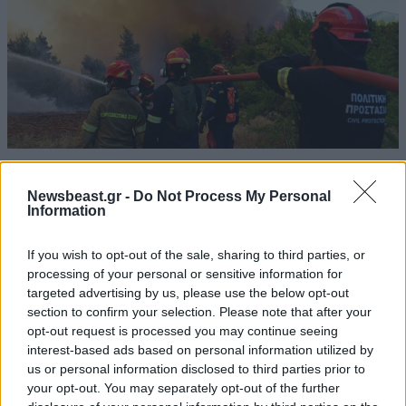
Προειδοποίηση από τον Ευθύμη Λέκκα: «Η
φωτιά μπορεί να καίει υπόγεια για μήνες»
Newsbeast.gr -
Do Not Process My Personal
Information
If you wish to opt-out of the sale, sharing to third parties, or
processing of your personal or sensitive information for
targeted advertising by us, please use the below opt-out
Ακολουθήστε το
NEWSBEAST
στο
Google News
section to confirm your selection. Please note that after your
και μάθετε πρώτοι όλες τις ειδήσεις
opt-out request is processed you may continue seeing
interest-based ads based on personal information utilized by
us or personal information disclosed to third parties prior to
your opt-out. You may separately opt-out of the further