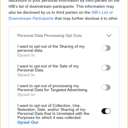
disclosure of your personal information by third parties on the
IAB’s list of downstream participants. This information may
also be disclosed by us to third parties on the
IAB’s List of
Downstream Participants
that may further disclose it to other
third parties.
Please note that this website/app uses one or more Google
Personal Data Processing Opt Outs
services and may gather and store information including but
not limited to your visit or usage behaviour. You may click to
I want to opt-out of the Sharing of my
personal data.
grant or deny consent to Google and its third-party tags to
Opted In
use your data for below specified purposes in below Google
consent section.
I want to opt-out of the Sale of my
Personal Data.
Opted In
ΣΧΌΛΙΑ ΑΝΑΓΝΩΣΤΏΝ
1
I want to opt-out of processing my
Personal Data for Targeted Advertising.
Opted In
I want to opt-out of Collection, Use,
Retention, Sale, and/or Sharing of my
Personal Data that Is Unrelated with the
Purposes for which it was collected.
Opted Out
ΠΡΟΣΘΕΣΤΕ ΤΟ ΣΧΟΛΙΟ ΣΑΣ