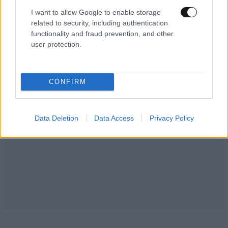
ούτε το ΦΠΑ.
I want to allow Google to enable storage
related to security, including authentication
Απαντήστε
1
0
functionality and fraud prevention, and other
user protection.
CONFIRM
Data Deletion
Data Access
Privacy Policy