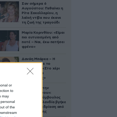
Σαν σήμερα 6
Αυγούστου: Πεθαίνει η
Ρίτα Σακελλαρίου, η
λαϊκή ντίβα που έκανε
τη ζωή της τραγούδι
Μαρία Κορινθίου: «Είμαι
πιο ευτυχισμένη από
ποτέ – Ναι, έχω πατήσει
φρένο»
Δανάη Μπάρκα – Η
ανάρτηση με το
σάντουιτς: «Στο χέρι
σου είναι να
αδυνατίσεις»
sonal or
«Βλέπουμε την
ection to
μπουγάδα σου»:
ou may
Δημοτική σύμβουλος
 personal
στη Νέα Ζηλανδία βγήκε
out of the
live σε συνεδρίαση από
το μπάνιο της
 downstream