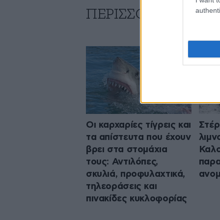
authenti
ΠΕΡΙΣΣΟΤΕΡΑ ΑΠΟ
Οι καρχαρίες τίγρεις και
Στέρ
τα απίστευτα που έχουν
λιμ
βρει στα στομάχια
Καλο
τους: Αντιλόπες,
παρα
σκυλιά, προφυλαχτικά,
ανομ
τηλεοράσεις και
πινακίδες κυκλοφορίας