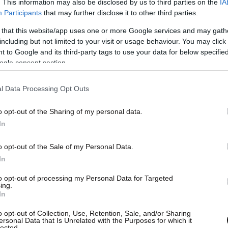
. This information may also be disclosed by us to third parties on the
IA
ει πλέον τη διανομή πλαστικών σακούλων, με
Participants
that may further disclose it to other third parties.
ρησιμεύουν για τη συσκευασία τροφίμων «για
 that this website/app uses one or more Google services and may gath
οφευχθεί η αλλοίωσή τους», όπως αναφέρεται
including but not limited to your visit or usage behaviour. You may click 
ως.
 to Google and its third-party tags to use your data for below specifi
ogle consent section.
 επιχειρήσεις έχουν περιθώριο έξι μηνών και οι
l Data Processing Opt Outs
α να καταργήσουν εντελώς τις πλαστικές
o opt-out of the Sharing of my personal data.
In
ού διαστήματος θα επιβάλλεται στα
o opt-out of the Sale of my Personal Data.
ίων ανά πλαστική σακούλα. Στο μεταξύ «τα
In
 έως δύο πλαστικές σακούλες στους
νίζεται.
to opt-out of processing my Personal Data for Targeted
ing.
In
o opt-out of Collection, Use, Retention, Sale, and/or Sharing
ersonal Data that Is Unrelated with the Purposes for which it
lected.