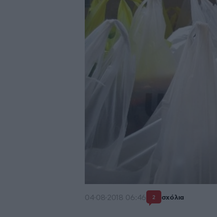
04·08·2018 06:46
σχόλια
2