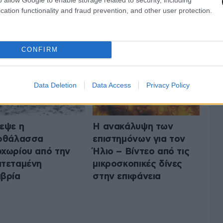
cation functionality and fraud prevention, and other user protection.
 ΤΟ ΠΕΡΙΒΑΛΛΟΝ
ΟΛΑ ΤΑ ΑΡΘΡΑ
CONFIRM
Data Deletion
Data Access
Privacy Policy
εψε η
Η ανακάλυψη των
νοθάλασσα
επιστημόνων για τον
χωρίου από την
Ήλιο – Βίντεο από τις
τεταμένη
μικροσκοπικές δίνες
βρία
στην επιφάνεια