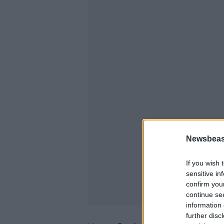
Newsbeast
If you wish 
sensitive in
confirm you
continue se
information 
further disc