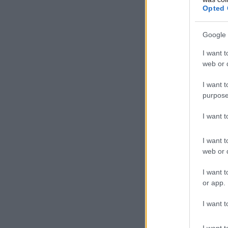
Opted 
Google 
I want t
web or d
I want t
purpose
I want 
I want t
web or d
I want t
or app.
I want t
I want t