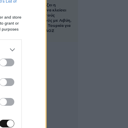
B’s List of
Πώς σχεδιάζει η
κυβέρνηση να κλείσει
τους ανοιχτούς
er and store
λογαριασμούς με Λιβύη,
to grant or
Αλβανία και Τουρκία για
ed purposes
τη χάραξη ΑΟΖ