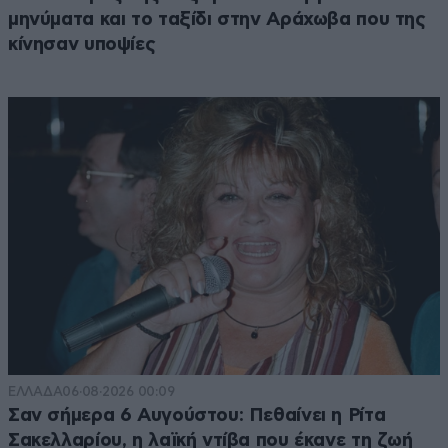
μηνύματα και το ταξίδι στην Αράχωβα που της
κίνησαν υποψίες
ΕΛΛΑΔΑ
06·08·2026 00:09
Σαν σήμερα 6 Αυγούστου: Πεθαίνει η Ρίτα
Σακελλαρίου, η λαϊκή ντίβα που έκανε τη ζωή