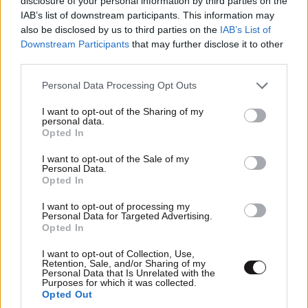
disclosure of your personal information by third parties on the
μπορεί να παρέμβει σε αυτές τις συναντήσεις που
IAB’s list of downstream participants. This information may
κάνουμε και προηγούνται του σχεδιασμού. Η όλη
also be disclosed by us to third parties on the
IAB’s List of
προσπάθεια αφορά αφενός τα θαλάσσια
Downstream Participants
that may further disclose it to other
third parties.
φωτοβολταϊκά πάρκα και αφετέρου το χωροταξικό
της θάλασσας. Είμαστε πρωτοπόροι και σε αυτό το
Please note that this website/app uses one or more Google
Personal Data Processing Opt Outs
services and may gather and store information including but
θέτουμε σε διαβούλευση ώστε να προχωρήσουμε
not limited to your visit or usage behaviour. You may click to
I want to opt-out of the Sharing of my
στο χωροταξικό για το θαλάσσιο περιβάλλον» τόνισε
personal data.
grant or deny consent to Google and its third-party tags to
Opted In
χαρακτηριστικά στο ΑΠΕ – ΜΠΕ.
use your data for below specified purposes in below Google
consent section.
I want to opt-out of the Sale of my
Personal Data.
Opted In
Ακολουθήστε
το
Newsbeast
στο Viber και
I want to opt-out of processing my
μάθετε
πρώτοι
τα
σημαντικότερα νέα
Personal Data for Targeted Advertising.
Opted In
I want to opt-out of Collection, Use,
Retention, Sale, and/or Sharing of my
Personal Data that Is Unrelated with the
Purposes for which it was collected.
ΠΕΡΙΣΣΟΤΕΡΑ ΑΠΟ ΤΟ
Opted Out