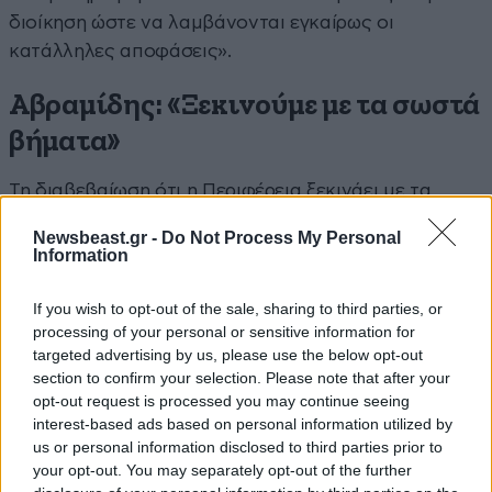
διοίκηση ώστε να λαμβάνονται εγκαίρως οι
κατάλληλες αποφάσεις».
Αβραμίδης: «Ξεκινούμε με τα σωστά
βήματα»
Τη διαβεβαίωση ότι η Περιφέρεια ξεκινάει με τα
σωστά βήματα ώστε να φέρει στο τραπέζι τις
Newsbeast.gr -
Do Not Process My Personal
κατάλληλες προτάσεις που στη συνέχεια θα
Information
υλοποιηθούν έδωσε ο Αντιπεριφερειάρχης
Ανάπτυξης και Περιβάλλοντος Κεντρικής
If you wish to opt-out of the sale, sharing to third parties, or
processing of your personal or sensitive information for
Μακεδονίας Στάθης Αβραμίδης, ο οποίος μίλησε στη
targeted advertising by us, please use the below opt-out
συνάντηση εργασίας για τον θαλάσσιο χωροταξικό
section to confirm your selection. Please note that after your
σχεδιασμό. «Εμείς σαν περιφέρεια, με πρωτοβουλία
opt-out request is processed you may continue seeing
του Περιφερειάρχη, Απόστολου Τζιτζικώστα,
interest-based ads based on personal information utilized by
us or personal information disclosed to third parties prior to
συνδράμουμε έτσι ώστε η περιφέρεια, η
your opt-out. You may separately opt-out of the further
πανεπιστημιακή κοινότητα και ο απλός πολίτης να