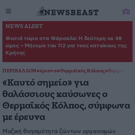
NEWS ALERT
Φωτιά τώρα στα Φάρσαλα: Η δεύτερη σε 48
ώρες – Μήνυμα του 112 για τους κατοίκους της
Κρήνης
ΠΕΡΙΒΑΛΛΟΝ
#έρευνα
#Θερμαϊκός Κόλπος
#θερμοκρασ
«Καυτό σημείο» για
θαλάσσιους καύσωνες o
Θερμαϊκός Κόλπος, σύμφωνα
με έρευνα
Μαζική θνησιμότητα ζώντων οργανισμών