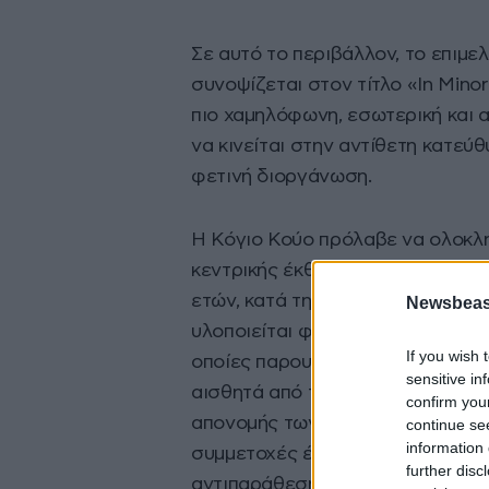
Σε αυτό το περιβάλλον, το επιμε
συνοψίζεται στον τίτλο «In Minor
πιο χαμηλόφωνη, εσωτερική και 
να κινείται στην αντίθετη κατεύ
φετινή διοργάνωση.
Η Κόγιο Κούο πρόλαβε να ολοκλ
κεντρικής έκθεσης πριν από τον 
ετών, κατά την περίοδο της προε
Newsbeast
υλοποιείται φέτος χωρίς την παρ
If you wish 
οποίες παρουσιάζεται τελικά
η σ
sensitive in
αισθητά από την πρόθεσή της, κα
confirm you
απονομής των βραβείων και οι πο
continue se
information 
συμμετοχές έχουν μετατρέψει τ
further disc
αντιπαράθεσης.