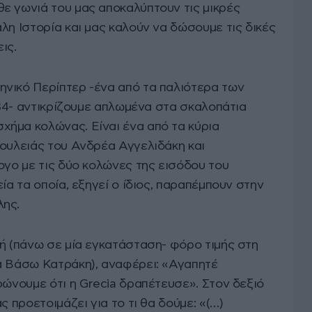
θε γωνιά του μας αποκαλύπτουν τις μικρές
λη Ιστορία και μας καλούν να δώσουμε τις δικές
ις.
νικό Περίπτερ -ένα από τα παλιότερα των
1934- αντικρίζουμε απλωμένα στα σκαλοπάτια
ήμα κολώνας. Είναι ένα από τα κύρια
δουλειάς του Ανδρέα Αγγελιδάκη και
ογο με τις δύο κολώνες της εισόδου του
ία τα οποία, εξηγεί ο ίδιος, παραπέμπουν στην
λης.
φή (πάνω σε μία εγκατάσταση- φόρο τιμής στη
α Βάσω Κατράκη), αναφέρει: «Αγαπητέ
ρώνουμε ότι η Grecia δραπέτευσε». Στον δεξιό
ς προετοιμάζει για το τι θα δούμε: «(…)