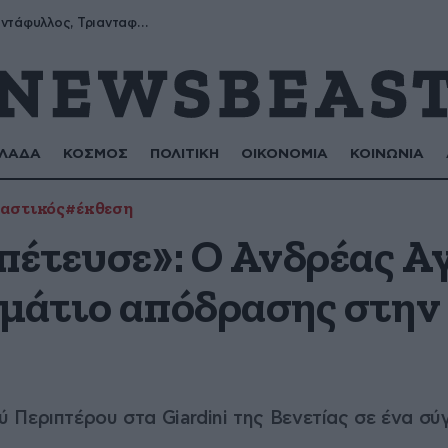
Μύρων, Τριαντάφυλλος, Τριανταφυλλιά, Φυλλιώ, Ρόζα
ΛΑΔΑ
ΚΟΣΜΟΣ
ΠΟΛΙΤΙΚΗ
ΟΙΚΟΝΟΜΙΑ
ΚΟΙΝΩΝΙΑ
καστικός
#έκθεση
απέτευσε»: Ο Ανδρέας Α
ωμάτιο απόδρασης στην
 Περιπτέρου στα Giardini της Βενετίας σε ένα σ