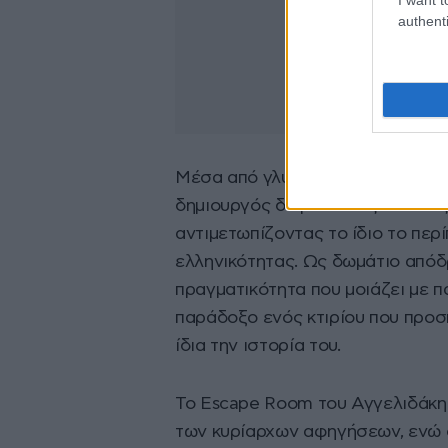
authenti
Μέσα από γλυπτικές εγκαταστάσε
δημιουργός διερευνά τις σχέσεις 
αντιμετωπίζοντας το ίδιο το πε
ελληνικότητας. Ως δωμάτιο απόδ
πραγματικότητα που μοιάζει με π
παράδοξο ενός κτιρίου που προσπ
ίδια την ιστορία του.
Το Escape Room του Αγγελιδάκη 
των κυρίαρχων αφηγήσεων, ενώ