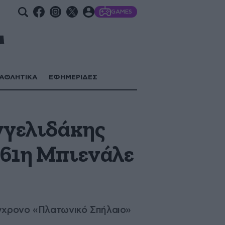
GAMES
ΑΘΛΗΤΙΚΑ
ΕΦΗΜΕΡΙΔΕΣ
γγελιδάκης
 61η Μπιενάλε
ύγχρονο «Πλατωνικό Σπήλαιο»