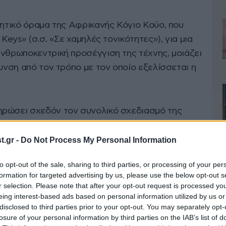
λητικό όραμα της Αφρικανής Κόγιο Κούο, που
 Keys» (σ.σ. «Σε χαμηλές τονικότητες»), για μια
ανθρωποκεντρική προσέγγιση της τέχνης, μοιάζει
θυνση από τον τρόπο με τον οποίο εξελίσσεται η
ηρώσει σχεδόν τον συνολικό σχεδιασμό της
θάνατό της τον περασμένο Μάιο, σε ηλικία 57
τοιμασίας, αφήνοντας πίσω πλήρες πλαίσιο, που
.gr -
Do Not Process My Personal Information
ουσία της. Ωστόσο, οι συνθήκες μέσα στις
to opt-out of the sale, sharing to third parties, or processing of your per
ημαντικότερη γιορτή της τέχνης
διαφέρουν
formation for targeted advertising by us, please use the below opt-out s
θώς οι παραιτήσεις, οι αλλαγές στον τρόπο
r selection. Please note that after your opt-out request is processed y
λιτικές παρεμβάσεις γύρω από τις εθνικές
eing interest-based ads based on personal information utilized by us or
disclosed to third parties prior to your opt-out. You may separately opt-
η Μπιενάλε σε χώρο έντονης δημόσιας
losure of your personal information by third parties on the IAB’s list of