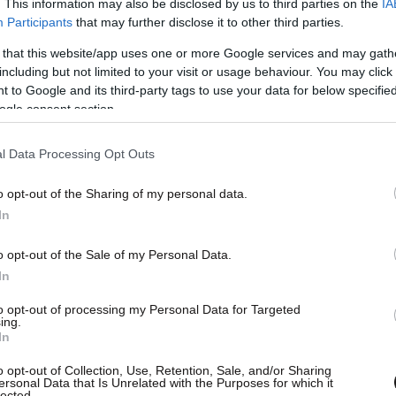
. This information may also be disclosed by us to third parties on the
IA
Participants
that may further disclose it to other third parties.
Room»
του Ελληνικού Περιπτέρου λειτουργεί
 that this website/app uses one or more Google services and may gath
including but not limited to your visit or usage behaviour. You may click 
λική συνθήκη της διοργάνωσης: ένα περιβάλλον
 to Google and its third-party tags to use your data for below specifi
 αναπαράστασή τους συγχέονται, και όπου η
ogle consent section.
μια άλλη μορφή συμμετοχής στο ίδιο το παιχνίδι
l Data Processing Opt Outs
o opt-out of the Sharing of my personal data.
σε»
In
α Αγγελιδάκη, σε επιμέλεια Γιώργου Μπεκιράκη,
o opt-out of the Sale of my Personal Data.
φώνει το Ελληνικό Περίπτερο στα Giardini της
In
τωνικό Σπήλαιο» δημιουργώντας ένα
to opt-out of processing my Personal Data for Targeted
νενεργοποιεί την πλατωνική αλληγορία στο
ing.
In
ς», του εθνικισμού και του λαϊκισμού.
o opt-out of Collection, Use, Retention, Sale, and/or Sharing
ersonal Data that Is Unrelated with the Purposes for which it
lected.