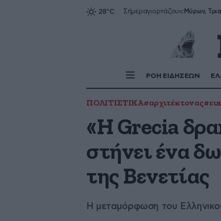
Σήμερα
γιορτάζουν:
ΡΟΗ ΕΙΔΗΣΕΩΝ
ΕΛ
ΠΟΛΙΤΙΣΤΙΚΑ
#αρχιτέκτονας
#ει
«Η Grecia δρ
στήνει ένα δ
της Βενετίας
Η μεταμόρφωση του Ελληνικού