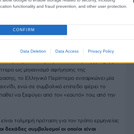
cation functionality and fraud prevention, and other user protection.
CONFIRM
Data Deletion
Data Access
Privacy Policy
ις και αφηγηματικές μετατοπίσεις, ο διεθνής
ιστορίας, ταυτότητας και πολιτισμικής μνήμης,
ρίπτερο ως μηχανισμό αφήγησης της
ρασης, το Ελληνικό Περίπτερο ενσαρκώνει μία
αιχνίδι, ενώ σε συμβολικό επίπεδο φέρει το
αθεί να ξεφύγει από τον «εαυτό» του, από την
είναι τολμηρή πρόταση για τον τρόπο ερμηνείας
οι δεκάδες συμβολισμοί οι οποίοι είναι