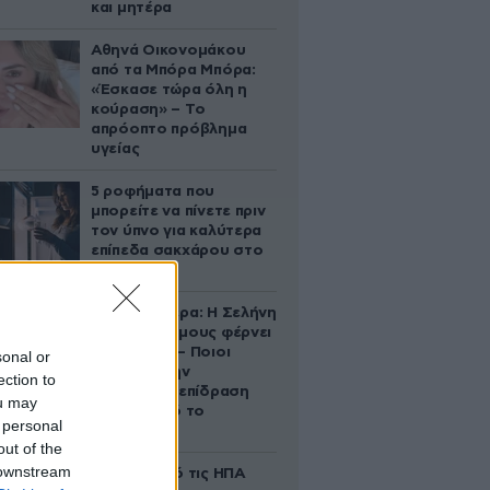
και μητέρα
Αθηνά Οικονομάκου
από τα Μπόρα Μπόρα:
«Έσκασε τώρα όλη η
κούραση» – Το
απρόοπτο πρόβλημα
υγείας
5 ροφήματα που
μπορείτε να πίνετε πριν
τον ύπνο για καλύτερα
επίπεδα σακχάρου στο
αίμα
Ζώδια σήμερα: Η Σελήνη
στους Διδύμους φέρνει
ανατροπές – Ποιοι
sonal or
δέχονται την
ection to
ευεργετική επίδραση
ou may
του Δία από το
 personal
απόγευμα;
out of the
 downstream
Ζευγάρι από τις ΗΠΑ