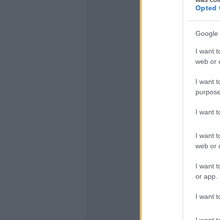
Opted 
Google 
I want t
web or d
I want t
purpose
I want 
I want t
web or d
I want t
or app.
I want t
I want t