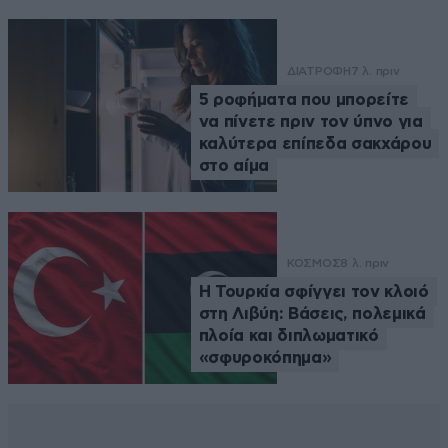
ΔΙΑΤΡΟΦΗ
7 λ. πριν
5 ροφήματα που μπορείτε
να πίνετε πριν τον ύπνο για
καλύτερα επίπεδα σακχάρου
στο αίμα
ΚΟΣΜΟΣ
8 λ. πριν
Η Τουρκία σφίγγει τον κλοιό
στη Λιβύη: Βάσεις, πολεμικά
πλοία και διπλωματικό
«σφυροκόπημα»