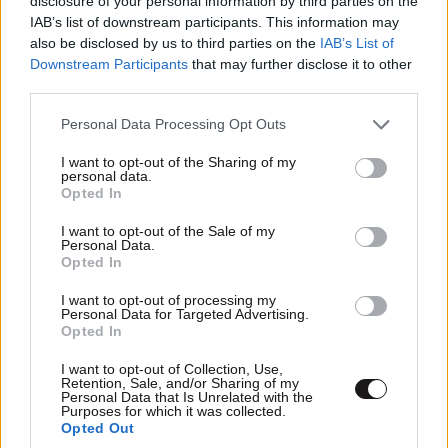
disclosure of your personal information by third parties on the
IAB’s list of downstream participants. This information may
also be disclosed by us to third parties on the
IAB’s List of
Downstream Participants
that may further disclose it to other
Xαρακτήρες: 0/1000
third parties.
Διαβάστε και ακολουθήστε τους κανόνες σχολιασμού
Please note that this website/app uses one or more Google
Personal Data Processing Opt Outs
services and may gather and store information including but
ΠΡΟΣΘΗΚΗ
not limited to your visit or usage behaviour. You may click to
I want to opt-out of the Sharing of my
personal data.
grant or deny consent to Google and its third-party tags to
Opted In
use your data for below specified purposes in below Google
consent section.
I want to opt-out of the Sale of my
Personal Data.
TRENDING
Opted In
I want to opt-out of processing my
Personal Data for Targeted Advertising.
Opted In
I want to opt-out of Collection, Use,
Retention, Sale, and/or Sharing of my
Personal Data that Is Unrelated with the
Purposes for which it was collected.
Opted Out