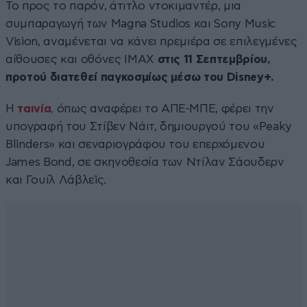
Το προς το παρόν, άτιτλο ντοκιμαντέρ, μια
συμπαραγωγή των Magna Studios και Sony Music
Vision, αναμένεται να κάνει πρεμιέρα σε επιλεγμένες
αίθουσες και οθόνες IMAX
στις 11 Σεπτεμβρίου,
προτού διατεθεί παγκοσμίως μέσω του Disney+.
Η
ταινία
,
όπως αναφέρει το ΑΠΕ-ΜΠΕ, φέρει την
υπογραφή του Στίβεν Νάιτ, δημιουργού του «Peaky
Blinders» και σεναριογράφου του επερχόμενου
James Bond, σε σκηνοθεσία των Ντίλαν Σάουδερν
και Γουίλ Λάβλεϊς.