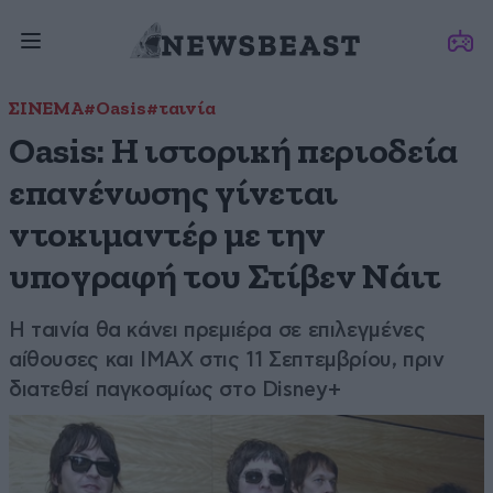
ΣΙΝΕΜΑ
#Oasis
#ταινία
Oasis: Η ιστορική περιοδεία
επανένωσης γίνεται
ντοκιμαντέρ με την
υπογραφή του Στίβεν Νάιτ
Η ταινία θα κάνει πρεμιέρα σε επιλεγμένες
αίθουσες και IMAX στις 11 Σεπτεμβρίου, πριν
διατεθεί παγκοσμίως στο Disney+