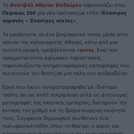
Το
Φεστιβάλ Αθηνών Επιδαύρου
παρουσιάζει στην
Πειραιώς 260
μία νέα πρόταση με τίτλο «
Έναστρος
ουρανός – Έναστρες νύχτες
».
Τα μεσάνυχτα, σε ένα βιομηχανικό τοπίο, μέσα στην
ησυχία της καλοκαιρινής Αθήνας, κάτω από μια
ανοιχτή οροφή, προβάλλονται
ταινίες
. Εκεί που
πραγματώνονται εφήμερες παραστάσεις,
παρουσιάζονται κινηματογραφικές καταγραφές που
συναντούν τον θεατή σε μια πόλη που επιβραδύνει.
Έργα που έχουν κινηματογραφηθεί με ιδιαίτερο
τρόπο, όχι ως απλή τεκμηρίωση αλλά ως αυτόνομες
μεταγραφές της σκηνικής εμπειρίας, διατηρούν την
ένταση, τον ρυθμό και τη δραματουργική ποιότητά
τους. Σύγχρονοι δημιουργοί συνθέτουν ένα
πολυφωνικό πεδίο, όπου το θέατρο, ο χορός και
η περφόρμανς συνομιλούν με τον κινηματογράφο.