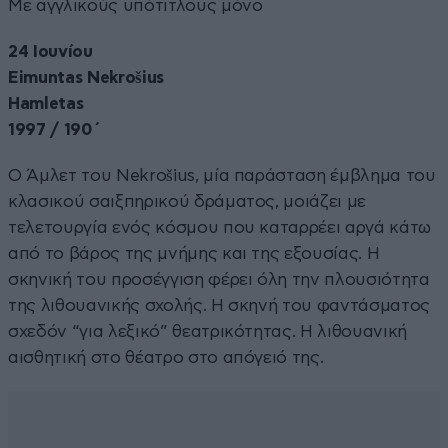
Με αγγλικούς υπότιτλους μόνο
24 Ιουνίου
Eimuntas Nekrošius
Hamletas
1997 / 190΄
Ο Άμλετ του Nekrošius, μία παράσταση έμβλημα του
κλασικού σαιξπηρικού δράματος, μοιάζει με
τελετουργία ενός κόσμου που καταρρέει αργά κάτω
από το βάρος της μνήμης και της εξουσίας. Η
σκηνική του προσέγγιση φέρει όλη την πλουσιότητα
της λιθουανικής σχολής. Η σκηνή του φαντάσματος
σχεδόν “για λεξικό” θεατρικότητας. Η λιθουανική
αισθητική στο θέατρο στο απόγειό της.