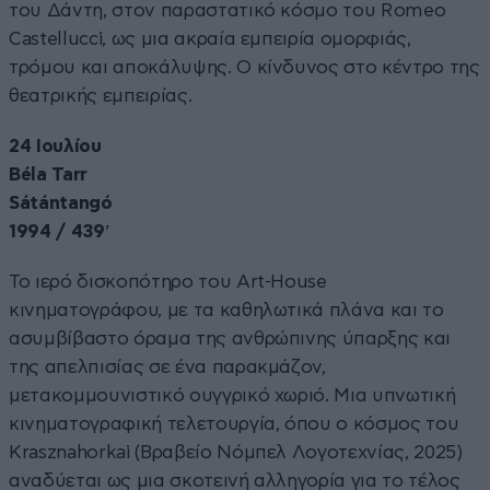
του Δάντη, στον παραστατικό κόσμο του Romeo
Castellucci, ως μια ακραία εμπειρία ομορφιάς,
τρόμου και αποκάλυψης. Ο κίνδυνος στο κέντρο της
θεατρικής εμπειρίας.
24 Ιουλίου
Béla Tarr
Sátántangó
1994 / 439′
Το ιερό δισκοπότηρο του Art-House
κινηματογράφου, με τα καθηλωτικά πλάνα και το
ασυμβίβαστο όραμα της ανθρώπινης ύπαρξης και
της απελπισίας σε ένα παρακμάζον,
μετακομμουνιστικό ουγγρικό χωριό. Μια υπνωτική
κινηματογραφική τελετουργία, όπου ο κόσμος του
Krasznahorkai (Βραβείο Νόμπελ Λογοτεχνίας, 2025)
αναδύεται ως μια σκοτεινή αλληγορία για το τέλος