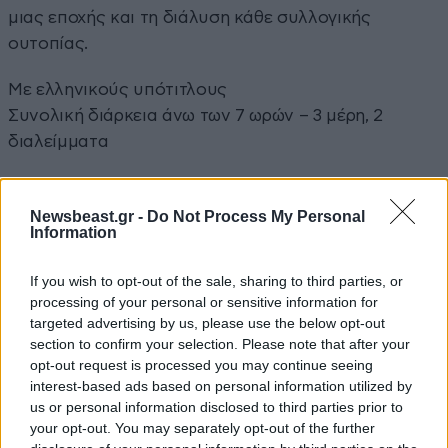
μιας εποχής και τη διάλυση κάθε συλλογικής
ουτοπίας.
Με ελληνικούς υπότιτλους
Συνολική διάρκεια άνω των 7 ωρών – 3 μέρη, 2
διαλείμματα
Έναστρος ουρανός – Έναστρες νύχτες
Πειραιώς 260 – Χώρος Δ
Newsbeast.gr -
Do Not Process My Personal
Information
Ιούνιος – Ιούλιος 2026
If you wish to opt-out of the sale, sharing to third parties, or
Προβολές
processing of your personal or sensitive information for
16/06/2026 στις 23:59
targeted advertising by us, please use the below opt-out
24/06/2026 στις 23:59
section to confirm your selection. Please note that after your
28/06/2026 στις 23:59
opt-out request is processed you may continue seeing
interest-based ads based on personal information utilized by
04/07/2026 στις 23:59
us or personal information disclosed to third parties prior to
08/07/2026 στις 23:59
your opt-out. You may separately opt-out of the further
13/07/2026 στις 23:59