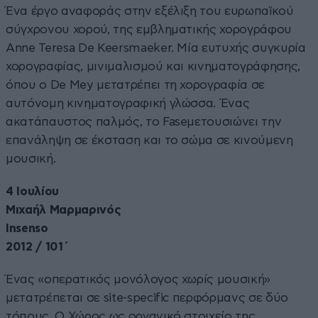
Ένα έργο αναφοράς στην εξέλιξη του ευρωπαϊκού
σύγχρονου χορού, της εμβληματικής χορογράφου
Anne Teresa De Keersmaeker. Μία ευτυχής συγκυρία
χορογραφίας, μινιμαλισμού και κινηματογράφησης,
όπου ο De Mey μετατρέπει τη χορογραφία σε
αυτόνομη κινηματογραφική γλώσσα. Ένας
ακατάπαυστος παλμός, το Faseμετουσιώνει την
επανάληψη σε έκσταση και το σώμα σε κινούμενη
μουσική.
4 Ιουλίου
Μιχαήλ Μαρμαρινός
Insenso
2012 / 101΄
Ένας «οπερατικός μονόλογος χωρίς μουσική»
μετατρέπεται σε site-specific περφόρμανς σε δύο
τόπους. Ο Χώρος ως οργανικό στοιχείο της