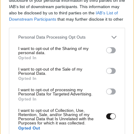
disclosure of your personal information by third parties on the
21/07/2026 στις 23:59
IAB’s list of downstream participants. This information may
also be disclosed by us to third parties on the
IAB’s List of
24/07/2026 στις 22:00
Downstream Participants
that may further disclose it to other
third parties.
Αγορά εισιτηρίων
aefestival.gr
και
more.com
Please note that this website/app uses one or more Google
Personal Data Processing Opt Outs
services and may gather and store information including but
not limited to your visit or usage behaviour. You may click to
I want to opt-out of the Sharing of my
personal data.
grant or deny consent to Google and its third-party tags to
Ακολουθήστε
το
Newsbeast
στο Viber και
Opted In
use your data for below specified purposes in below Google
μάθετε
πρώτοι
τα
σημαντικότερα νέα
consent section.
I want to opt-out of the Sale of my
Personal Data.
Opted In
I want to opt-out of processing my
Personal Data for Targeted Advertising.
ΠΕΡΙΣΣΟΤΕΡΑ
Opted In
I want to opt-out of Collection, Use,
Retention, Sale, and/or Sharing of my
Personal Data that Is Unrelated with the
Purposes for which it was collected.
Opted Out