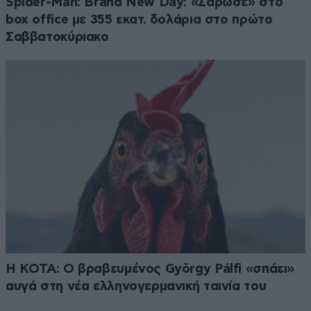
Spider-Man: Brand New Day: «Σάρωσε» στο
box office με 355 εκατ. δολάρια στο πρώτο
Σαββατοκύριακο
Η KOTA: Ο βραβευμένος György Pálfi «σπάει»
αυγά στη νέα ελληνογερμανική ταινία του