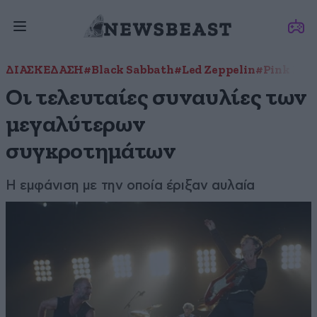
ΔΙΑΣΚΕΔΑΣΗ
#Black Sabbath
#Led Zeppelin
#Pink Flo
Οι τελευταίες συναυλίες των
μεγαλύτερων
συγκροτημάτων
H εμφάνιση με την οποία έριξαν αυλαία