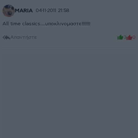
MARIA
04·11·2011 21:58
All time classics....υποκλινομαστε!!!!!!!
Απαντήστε
3
0