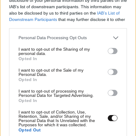
disclosure of your personal information by third parties on the
IAB’s list of downstream participants. This information may
Πραγματογνώμονας ρίχνει φως στα αίτια της
also be disclosed by us to third parties on the
IAB’s List of
τραγωδίας – «Κάποια απόσπαση προσοχής,
Downstream Participants
that may further disclose it to other
ίσως μίλησε στο κινητό»
third parties.
Please note that this website/app uses one or more Google
Personal Data Processing Opt Outs
services and may gather and store information including but
not limited to your visit or usage behaviour. You may click to
I want to opt-out of the Sharing of my
personal data.
grant or deny consent to Google and its third-party tags to
Opted In
use your data for below specified purposes in below Google
consent section.
I want to opt-out of the Sale of my
Personal Data.
Opted In
I want to opt-out of processing my
Personal Data for Targeted Advertising.
Opted In
I want to opt-out of Collection, Use,
Retention, Sale, and/or Sharing of my
Personal Data that Is Unrelated with the
Purposes for which it was collected.
Opted Out