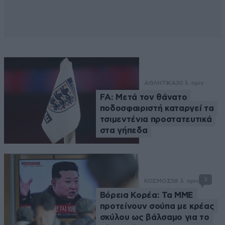
ΑΘΛΗΤΙΚΑ
30 λ. πριν
FA: Μετά τον θάνατο
ποδοσφαιριστή καταργεί τα
τσιμεντένια προστατευτικά
στα γήπεδα
3
ΚΟΣΜΟΣ
38 λ. πριν
Βόρεια Κορέα: Τα ΜΜΕ
προτείνουν σούπα με κρέας
σκύλου ως βάλσαμο για το