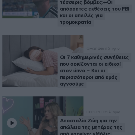
τέσσερις βόμβες»-Οι
απόρρητες εκθέσεις του FBI
και οι απειλές για
τρομοκρατία
ΟΜΟΡΦΙΑ
11 λ. πριν
Οι 7 καθημερινές συνήθειες
που ορκίζονται οι ειδικοί
στον ύπνο – Και οι
περισσότεροι από εμάς
αγνοούμε
LIFESTYLE
11 λ. πριν
Αποστολία Ζώη για την
απώλεια της μητέρας της
από καρκίνο: «Μόλις