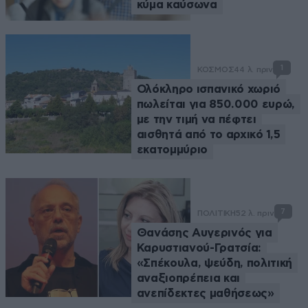
κύμα καύσωνα
1
ΚΟΣΜΟΣ
44 λ. πριν
Ολόκληρο ισπανικό χωριό
πωλείται για 850.000 ευρώ,
με την τιμή να πέφτει
αισθητά από το αρχικό 1,5
εκατομμύριο
7
ΠΟΛΙΤΙΚΗ
52 λ. πριν
Θανάσης Αυγερινός για
Καρυστιανού-Γρατσία:
«Σπέκουλα, ψεύδη, πολιτική
αναξιοπρέπεια και
ανεπίδεκτες μαθήσεως»